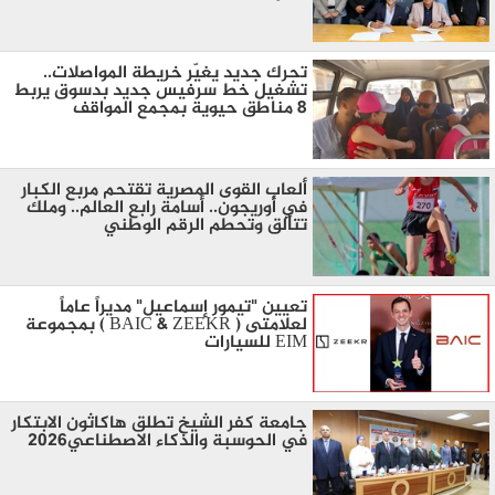
تحرك جديد يغيّر خريطة المواصلات..
تشغيل خط سرفيس جديد بدسوق يربط
8 مناطق حيوية بمجمع المواقف
ألعاب القوى المصرية تقتحم مربع الكبار
في أوريجون.. أسامة رابع العالم.. وملك
تتألق وتحطم الرقم الوطني
تعيين "تيمور إسماعيل" مديراً عاماً
لعلامتى ( BAIC & ZEEKR ) بمجموعة
EIM للسيارات
جامعة كفر الشيخ تطلق هاكاثون الابتكار
في الحوسبة والذكاء الاصطناعي2026