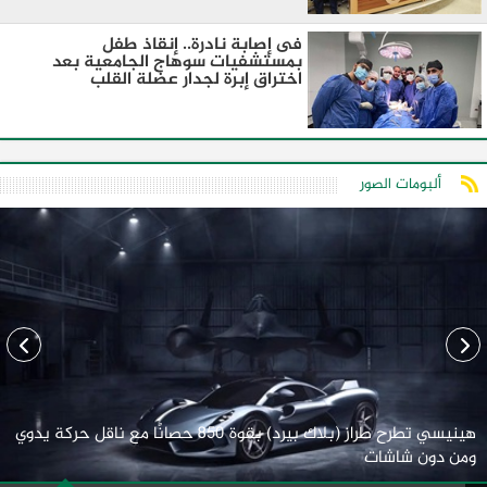
فى إصابة نادرة.. إنقاذ طفل
بمستشفيات سوهاج الجامعية بعد
اختراق إبرة لجدار عضلة القلب
ألبومات الصور
هينيسي تطرح طراز (بلاك بيرد) بقوة 850 حصانًا مع ناقل حركة يدوي
ومن دون شاشات