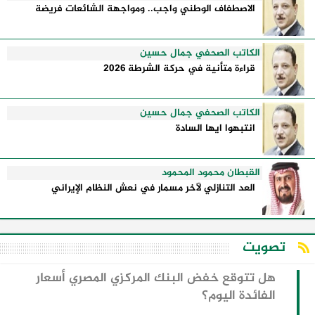
الاصطفاف الوطني واجب.. ومواجهة الشائعات فريضة
الكاتب الصحفي جمال حسين
قراءة متأنية في حركة الشرطة 2026
الكاتب الصحفي جمال حسين
انتبهوا ايها السادة
القبطان محمود المحمود
العد التنازلي لآخر مسمار في نعش النظام الإيراني
تصويت
هل تتوقع خفض البنك المركزي المصري أسعار
الفائدة اليوم؟