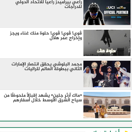
راعي بيراميدز راعيا للاتحاد الدولي
للدراجات
ڤوي! ڤوي! ڤوي! حلوة منك غناء ويجز
وإخراج عمر هلال
محمد البلوشي يحقق انتصار الإمارات
الثاني ببطولة العالم للراليات
«ماك آرثر جلين» يشهد إقبالًا ملحوظًا من
سياح الشرق الأوسط خلال أسفارهم