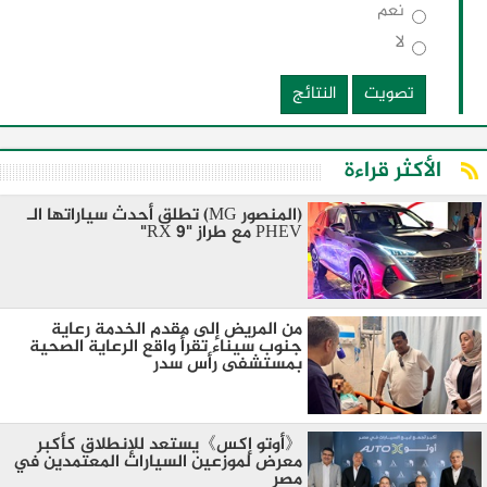
نعم
لا
تصويت
النتائج
الأكثر قراءة
(المنصور MG) تطلق أحدث سياراتها الـ
PHEV مع طراز "RX 9"
من المريض إلى مقدم الخدمة رعاية
جنوب سيناء تقرأ واقع الرعاية الصحية
بمستشفى رأس سدر
《أوتو إكس》يستعد للإنطلاق كأكبر
معرض لموزعين السيارات المعتمدين في
مصر