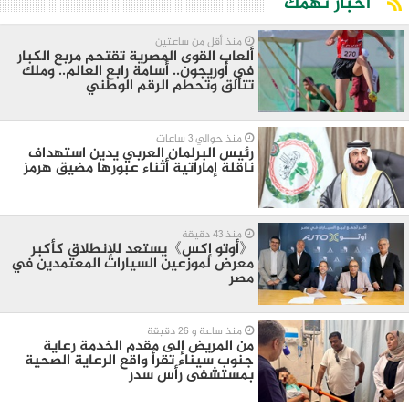
أخبار تهمك
منذ أقل من ساعتين
ألعاب القوى المصرية تقتحم مربع الكبار
في أوريجون.. أسامة رابع العالم.. وملك
تتألق وتحطم الرقم الوطني
منذ حوالي 3 ساعات
رئيس البرلمان العربي يدين استهداف
ناقلة إماراتية أثناء عبورها مضيق هرمز
منذ 43 دقيقة
《أوتو إكس》يستعد للإنطلاق كأكبر
معرض لموزعين السيارات المعتمدين في
مصر
منذ ساعة و 26 دقيقة
من المريض إلى مقدم الخدمة رعاية
جنوب سيناء تقرأ واقع الرعاية الصحية
بمستشفى رأس سدر