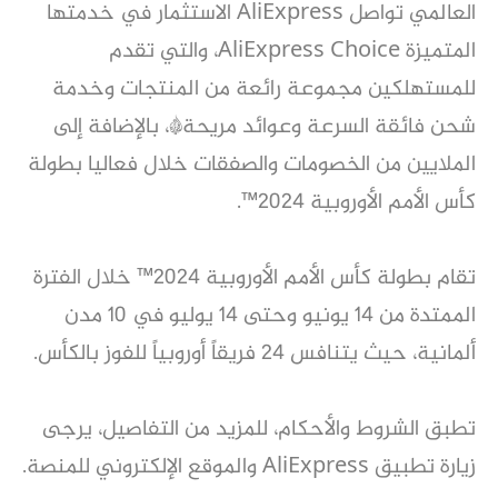
العالمي
تواصل AliExpress الاستثمار في خدمتها
المتميزة AliExpress Choice، والتي تقدم
للمستهلكين مجموعة رائعة من
المنتجات وخدمة
شحن فائقة السرعة وعوائد مريحة*، بالإضافة إلى
الملايين من الخصومات والصفقات خلال فعاليا
بطولة
كأس الأمم الأوروبية 2024™.
تقام بطولة كأس الأمم الأوروبية 2024™ خلال الفترة
الممتدة من 14 يونيو وحتى 14 يوليو في 10 مدن
ألمانية،
حيث يتنافس 24 فريقاً أوروبياً للفوز بالكأس.
تطبق الشروط والأحكام، للمزيد من التفاصيل، يرجى
زيارة تطبيق AliExpress والموقع الإلكتروني للمنصة.