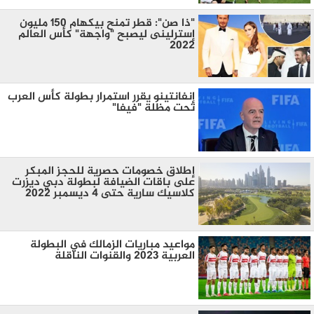
"ذا صن": قطر تمنح بيكهام 150 مليون
إسترلينى ليصبح "واجهة" كأس العالم
2022
إنفانتينو يقرر استمرار بطولة كأس العرب
تحت مظلة "فيفا"
إطلاق خصومات حصرية للحجز المبكر
على باقات الضيافة لبطولة دبي ديزرت
كلاسيك سارية حتى 4 ديسمبر 2022
مواعيد مباريات الزمالك في البطولة
العربية 2023 والقنوات الناقلة