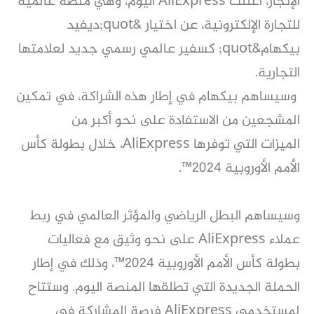
الإنجاز، أعلنت
AliExpress اليوم، وهي منصة عالمية
للتجارة الإلكترونية، عن اختيار &quot;ديفيد
بيكهام&quot; كسفير عالمي رسمي جديد
لعلامتها
التجارية.
وسيساهم بيكهام في إطار هذه الشراكة، في تمكين
المشجعين من الاستفادة على نحو أكبر من
الميزات
التي توفرها AliExpress، خلال بطولة كأس
الأمم الأوروبية 2024™.
وسيساهم البطل الرياضي والمؤثر العالمي في ربط
عملاء AliExpress على نحو وثيق مع فعاليات
بطولة كأس الأمم
الأوروبية 2024™، وذلك في إطار
الحملة الجديدة التي تطلقها المنصة اليوم. وستتاح
لمستخدمي AliExpress فرصة
المشاركة في