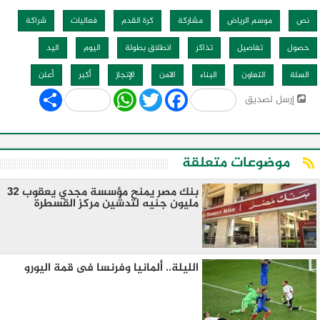
نص
موسم الرياض
مشاركة
كرة القدم
فعاليات
شراكة
حصول
تفاصيل
تذاكر
انطلاق بطولة
اليوم
اليد
السلة
التعاون
البناء
الامن
الإنجاز
أكبر
أعلن
Share
WhatsApp
Twitter
Facebook
إرسل لصديق
موضوعات متعلقة
بنك مصر يمنح مؤسسة مجدي يعقوب 32
مليون جنيه لتدشين مركز القسطرة
الليلة.. ألمانيا وفرنسا فى قمة اليورو