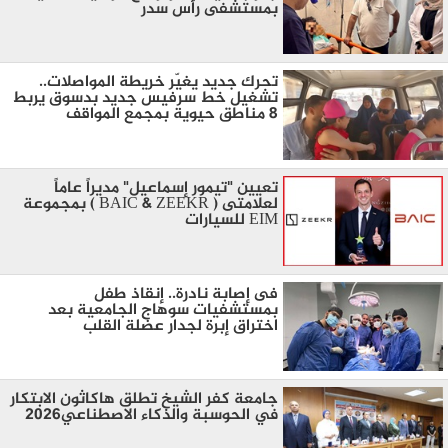
بمستشفى رأس سدر
تحرك جديد يغيّر خريطة المواصلات..
تشغيل خط سرفيس جديد بدسوق يربط
8 مناطق حيوية بمجمع المواقف
تعيين "تيمور إسماعيل" مديراً عاماً
لعلامتى ( BAIC & ZEEKR ) بمجموعة
EIM للسيارات
فى إصابة نادرة.. إنقاذ طفل
بمستشفيات سوهاج الجامعية بعد
اختراق إبرة لجدار عضلة القلب
جامعة كفر الشيخ تطلق هاكاثون الابتكار
في الحوسبة والذكاء الاصطناعي2026