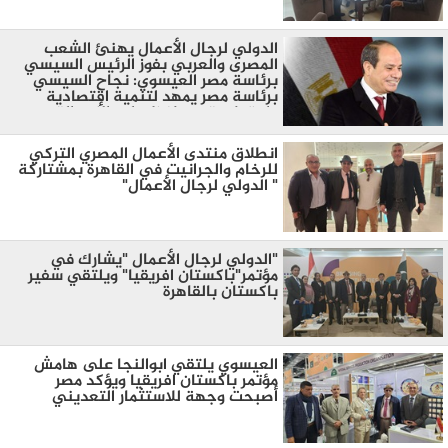
الدولي لرجال الأعمال يهنئ الشعب
المصرى والعربي بفوز الرئيس السيسي
برئاسة مصر العيسوي: نجاح السيسي
برئاسة مصر يمهد لتنمية اقتصادية
واجتماعية ويحافظ على الأمن القومي
انطلاق منتدى الأعمال المصري التركي
للرخام والجرانيت في القاهرة بمشتاركة
" الدولي لرجال الأعمال"
"الدولي لرجال الأعمال "يشارك في
مؤتمر"باكستان افريقيا" ويلتقي سفير
باكستان بالقاهرة
العيسوي يلتقي ابوالنجا على هامش
مؤتمر باكستان افريقيا ويؤكد مصر
أصبحت وجهة للاستثمار التعديني