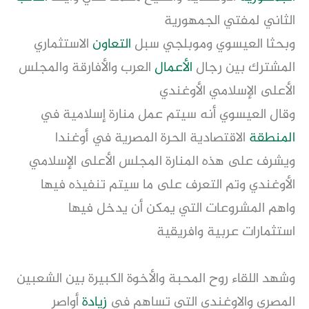
الثاني لمفتي الجمهورية
وبحثا العيسوي وموبلجي سبل
التعاون
الاستثماري
المشترك بين رجال
الأعمال
العرب والأفارقة والمجلس
الأعلى الإسلامي الأوغندي
وقال العيسوي أنه سيتم عمل منارة إسلامية في
المنطقة
الاقتصادية الحرة المصرية في أوغندا
ويشرف على هذه المنارة المجلس الأعلى الإسلامي
الأوغندي وتم التعرف على ما سيتم تنفيذه فيها
واهم المشروعات التي يمكن أن يدخل فيها
استثمارات عربية وافريقية
وشهد اللقاء روح المحبة والأخوة الكبيرة بين الشعبين
المصري والاوغندي التي تساهم في
زيادة
أواصر