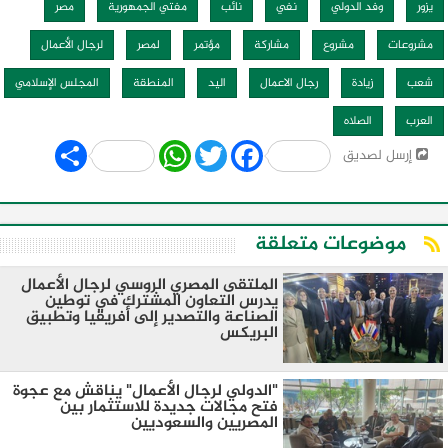
يزور
وفد الدولي
نفي
نائب
مفتي الجمهورية
مصر
مشروعات
مشروع
مشاركة
مؤتمر
لمصر
لرجال الأعمال
شعب
زيادة
رجال الاعمال
اليد
المنطقة
المجلس الإسلامي
العرب
الصلاه
Share
WhatsApp
Twitter
Facebook
إرسل لصديق
موضوعات متعلقة
الملتقى المصري الروسي لرجال الأعمال
يدرس التعاون المشترك في توطين
الصناعة والتصدير إلى أفريقيا وتطبيق
البريكس
"الدولي لرجال الأعمال" يناقش مع عجوة
فتح مجالات جديدة للاستثمار بين
المصريين والسعوديين