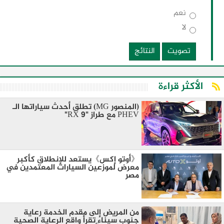
نعم
لا
تصويت
النتائج
الأكثر قراءة
(المنصور MG) تطلق أحدث سياراتها الـ
PHEV مع طراز "RX 9"
《أوتو إكس》يستعد للإنطلاق كأكبر
معرض لموزعين السيارات المعتمدين في
مصر
من المريض إلى مقدم الخدمة رعاية
جنوب سيناء تقرأ واقع الرعاية الصحية