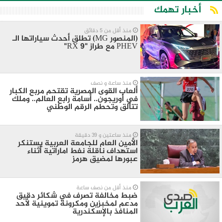
أخبار تهمك
منذ أقل من 5 دقائق
(المنصور MG) تطلق أحدث سياراتها الـ
PHEV مع طراز "RX 9"
منذ ساعة و نصف
ألعاب القوى المصرية تقتحم مربع الكبار
في أوريجون.. أسامة رابع العالم.. وملك
تتألق وتحطم الرقم الوطني
منذ ساعتين و 39 دقيقة
الأمين العام للجامعة العربية يستنكر
استهداف ناقلة نفط اماراتية أثناء
عبورها لمضيق هرمز
منذ أقل من نصف ساعة
ضبط مخالفة تصرف في شكائر دقيق
مدعم لمخبزين ومكرونة تموينية لأحد
المنافذ بالإسكندرية