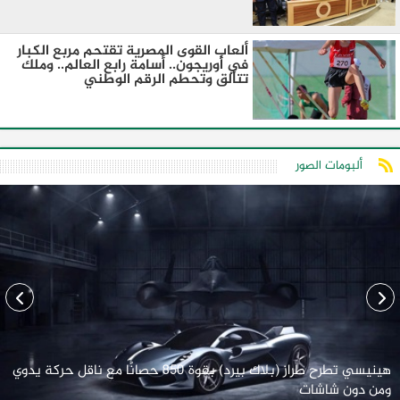
ألعاب القوى المصرية تقتحم مربع الكبار
في أوريجون.. أسامة رابع العالم.. وملك
تتألق وتحطم الرقم الوطني
ألبومات الصور
هينيسي تطرح طراز (بلاك بيرد) بقوة 850 حصانًا مع ناقل حركة يدوي
ومن دون شاشات