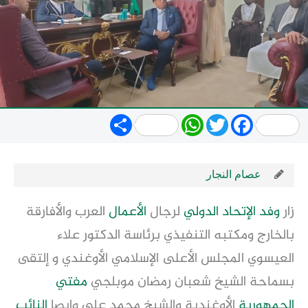
Share
WhatsApp
Twitter
Facebook
عصام النجار
زار
وفد الإتحاد الدولي
لرجال
الأعمال
العرب والأفارقة
بالخارج ومكتبه التنفيذي برئاسة الدكتور علاء
العيسوي المجلس الأعلى الإسلامي الأوغندي و إلتقى
بسماحة الشيخ شعبان رمضان موبلجي
مفتي
الجمهورية
الأوغندية والشيخ محمد علي وايصا
النائب