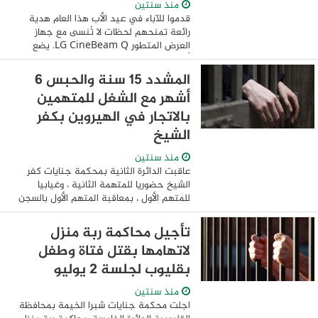
منذ سنتين
قدموا للآباء في عيد الأب هذا العام هدية
رائعة تمنحهم لحظات لا تُنسى مع جهاز
العرض المتطور LG CineBeam Q. يضع
أصغر جهاز عرض محمول بدقة 4K في العالم
معياراً جديداً للترفيه المنزلي ويجمع بين
المشدد 15 سنة والحبس 6
التقنيات ...
أشهر مع الشغل للمتهمين
بالاتجار في الهيروين بكفر
الشيخ
منذ سنتين
عاقبت الدائرة الثانية بمحكمة جنايات كفر
الشيخ حضوريا للمتهمة الثانية ، وغيابيا
للمتهم الأول ، بمعاقبة المتهم الأول بالسجن
المشدد لمدة 15 سنة ، وتغريمه 50 الف جنيه
، عما أسند إليه ومصادرة ...
تأجيل محاكمة ربة منزل
لاتهامها بقتل فتاة وطفل
بقليوب لجلسة 2 يوليو
منذ سنتين
اجلت محكمة جنايات شبرا الخيمة بمحافظة