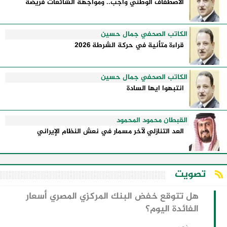
الاصطفاف الوطني واجب.. ومواجهة الشائعات فريضة
الكاتب الصحفي جمال حسين
قراءة متأنية في حركة الشرطة 2026
الكاتب الصحفي جمال حسين
انتبهوا ايها السادة
القبطان محمود المحمود
العد التنازلي لآخر مسمار في نعش النظام الإيراني
تصويت
هل تتوقع خفض البنك المركزي المصري أسعار
الفائدة اليوم؟