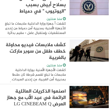
...
بسلاح أبيض بسبب
"اليوتيوب " في دمياط
منذ سنتين
كشفت أ جهزة وزارة الداخلية ملابسات ما تبلغ
للأجهزة الأمنية بمديرية أمن دمياط من إحدى
المستشفيات بإستقبال عامل – مقيم بدائرة
قسم شرطة ثان المحلة "مصاباً بجروح
متفرقة" إثر التعدى عليه من قبل آخر ...
كشف ملابسات فيديو محاولة
خطف طفل من سوبر ماركت
بالغربية
منذ سنتين
كشفت الأجهزة الأمنية بوزارة الداخلية
ملابسات ما تبلغ لقسم شرطة ثان طنطا
بمديرية أمن الغربية، من إحدى السيدات،
مقيمة بدائرة القسم، بأنه حال تواجدها بأحد
المحال التجارية كائن بدائرة القسم، ...
اصنعوا الذكريات العائلية
الرائعة في عيد الأب مع جهاز
العرض LG CINEBEAM Q