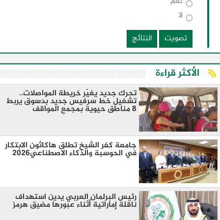
نعم
لا
تصويت
النتائج
الأكثر قراءة
تحرك جديد يغيّر خريطة المواصلات..
تشغيل خط سرفيس جديد بدسوق يربط
8 مناطق حيوية بمجمع المواقف
جامعة كفر الشيخ تطلق هاكاثون الابتكار
في الحوسبة والذكاء الاصطناعي2026
رئيس البرلمان العربي يدين استهداف
ناقلة إماراتية أثناء عبورها مضيق هرمز