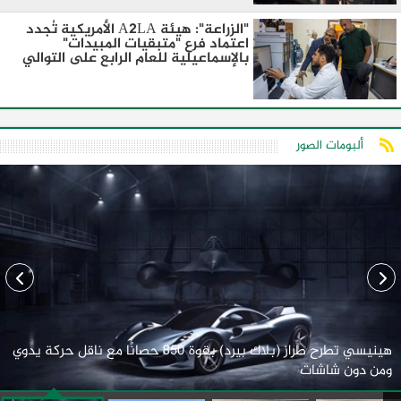
"الزراعة": هيئة A2LA الأمريكية تُجدد
اعتماد فرع "متبقيات المبيدات"
بالإسماعيلية للعام الرابع على التوالي
ألبومات الصور
هينيسي تطرح طراز (بلاك بيرد) بقوة 850 حصانًا مع ناقل حركة يدوي
ومن دون شاشات