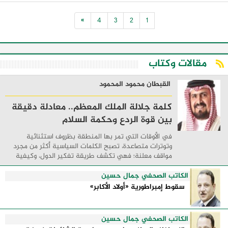
واستحوذ على انتباه الجميع خلال الحدث
الإقليمي الأخير في الشرق الأوسط. يجمع
»
4
3
2
1
الجهاز الجديد بين ...
مقالات وكتاب
القبطان محمود المحمود
كلمة جلالة الملك المعظم.. معادلة دقيقة
بين قوة الردع وحكمة السلام
في الأوقات التي تمر بها المنطقة بظروف استثنائية
وتوترات متصاعدة، تصبح الكلمات السياسية أكثر من مجرد
مواقف معلنة؛ فهي تكشف طريقة تفكير الدول، وكيفية
إدارتها للأزمات، والحدود التي تفصل بين القوة ...
الكاتب الصحفي جمال حسين
سقوط إمبراطورية «أولاد الأكابر»
الكاتب الصحفي جمال حسين