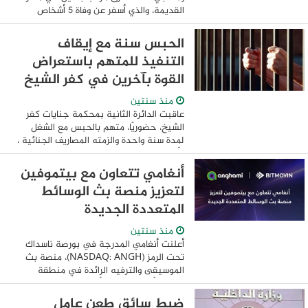
القديمة، والذي أسفر عن وفاة 5 أشخاص
وإصابة 9 آخرين، وتم نقلهم إلى المستشفى
لتلقي الرعاية الصحية اللازمة وأوضحت ...
الحبس سنة مع إيقاف
التنفيذ للمتهم باستعراض
القوة بآخرين في كفر الشيخ
منذ سنتين
عاقبت الدائرة الثانية بمحكمة جنايات كفر
الشيخ، حضوريًا، متهم بالحبس مع الشغل
لمدة سنة واحدة والزمته المصاريف الجنائية ،
وأمرت بإيقاف تنفيذ العقوبه المقضي بها
لمدة ثلاث سنوات بداية من تاريخ صدور
أنغامي تتعاون مع بيتموفين
الحكم ...
لتعزيز منصة بث الوسائط
المتعددة الجديدة
منذ سنتين
أعلنت أنغامي المدرجة في بورصة ناسداك
تحت الرمز (NASDAQ: ANGH)، منصة بث
الموسيقى والترفيه الرائدة في منطقة
الشرق الأوسط وشمال أفريقيا، عن تعاونها مع
بيتموفين، المزود الرائد لحلول البنية التحتية
ضبط سائق طعن عامل