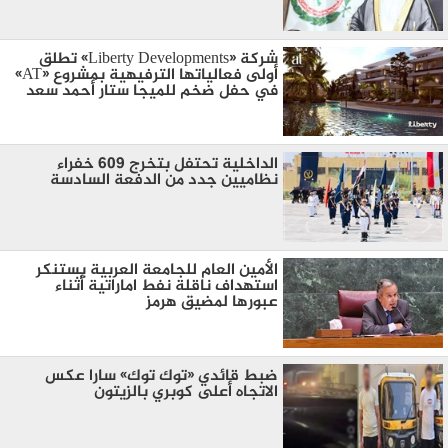
شركة «Liberty Developments» تطلق
أولى فعالياتها الترفيهية بمشروع «AT»
في حفل ضخم للميجا ستار أحمد سعد
الداخلية تحتفل بتخرج 609 خفراء
نظاميين جدد من الدفعة السادسة
الأمين العام للجامعة العربية يستنكر
استهداف ناقلة نفط اماراتية أثناء
عبورها لمضيق هرمز
ضبط قائدي «توك توك» سارا عكس
الاتجاه أعلى كوبري بالزيتون