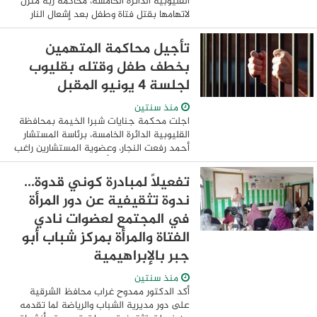
القليوبية الدائرة الخامسة، محاكمة ربة منزل
لاتهامها بقتل فتاة وطفل بعد إشعال النار
بمنزلهما من خلال إلقاء بنزين في المنزل
المتواجدين به بدائرة قسم شرطة ...
تأجيل محاكمة المتهمين
بخطف طفل وقتله بقليوب
لجلسة 4 يونيو المقبل
منذ سنتين
اجلت محكمة جنايات شبرا الخيمة بمحافظة
القليوبية الدائرة الخامسة، برئاسة المستشار
أحمد رفعت النجار، وعضوية المستشارين راغب
محمد راغب رفاعى، وأمير محمد عاصم، وطلال
محمد عبد الحميد رضوان، وأمانة سر ...
تفعيلاً لمبادرة كوني قدوة...
ندوة تثقيفية عن دور المرأة
في المجتمع لعضوات نادي
الفتاة والمرأة بمركز شباب أبو
جبر بالإبراهيمية
منذ سنتين
أكد الدكتور ممدوح غراب محافظ الشرقية
على دور مديرية الشباب والرياضة لما تقدمه