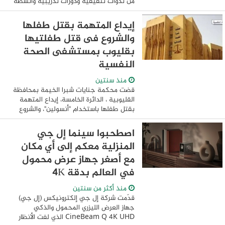
من ندوات تثقيفية ودورات تدريبية وأنشطة
متنوعة للوصول إلى مختلف الفئات العمرية
وشغل أوقات فراغهم بطرق إيجابية
إيداع المتهمة بقتل طفلها
وتوجيهها ...
والشروع فى قتل طفلتيها
بقليوب بمستشفى الصحة
النفسية
منذ سنتين
قضت محكمة جنايات شبرا الخيمة بمحافظة
القليوبية ، الدائرة الخامسة، إيداع المتهمة
بقتل طفلها باستخدام "أنسولين"، والشروع
في قتل طفلتيها، وهم نائمين، بمستشفي
الصحة النفسية بالعباسية لمدة 45 يوما، ...
اصطحبوا سينما إل جي
المنزلية معكم إلى أي مكان
مع أصغر جهاز عرض محمول
في العالم بدقة 4K
منذ أكثر من سنتين
قدّمت شركة إل جي إلكترونيكس (إل جي)
جهاز العرض الليزري المحمول والذكي
CineBeam Q 4K UHD الذي لفت الأنظار