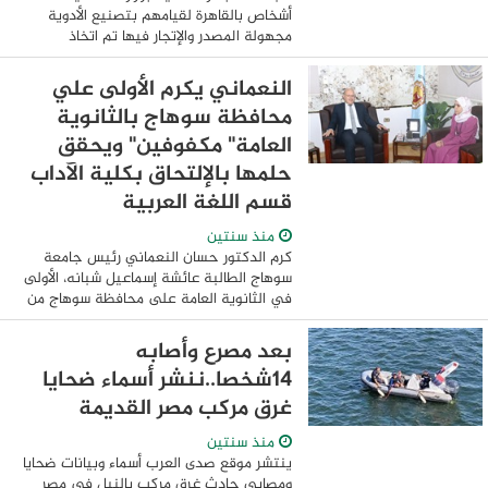
أشخاص بالقاهرة لقيامهم بتصنيع الأدوية
مجهولة المصدر والإتجار فيها تم اتخاذ
الإجراءات القانونية اللازمة وتولت النيابة
التحقيق ورد بلاغاً لقسم شرطة ...
النعماني يكرم الأولى علي
محافظة سوهاج بالثانوية
العامة" مكفوفين" ويحقق
حلمها بالإلتحاق بكلية الآداب
قسم اللغة العربية
منذ سنتين
كرم الدكتور حسان النعماني رئيس جامعة
سوهاج الطالبة عائشة إسماعيل شبانه، الأولى
في الثانوية العامة على محافظة سوهاج من
طلاب مدرسة النور للمكفوفين الشعبة
الأدبية بمجموع 92%، بحضور الدكتور عماد
بعد مصرع وأصابه
الصوينع ...
14شخصا..ننشر أسماء ضحايا
غرق مركب مصر القديمة
منذ سنتين
ينتشر موقع صدى العرب أسماء وبيانات ضحايا
ومصابي حادث غرق مركب بالنيل في مصر