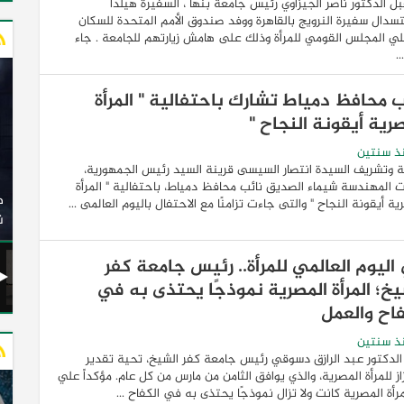
ل الدكتور ناصر الجيزاوي رئيس جامعة بنها ، السفيرة هيلدا
سدال سفيرة النرويج بالقاهرة ووفد صندوق الأمم المتحدة للسكان
ي المجلس القومي للمرأة وذلك على هامش زيارتهم للجامعة . جاء
.
ب محافظ دمياط تشارك باحتفالية " المرأة
رية أيقونة النجاح "
ذ سنتين
ة وتشريف السيدة انتصار السيسى قرينة السيد رئيس الجمهورية،
وزير النقل يدشن 20 أتوبيسًا جديدًا مكيفًا من إنتاج شركة
 المهندسة شيماء الصديق نائب محافظ دمياط، باحتفالية " المرأة
ات الكهربائية
النصر للسيارات إلى شركة الاتحاد العربي للنقل البري
ية أيقونة النجاح " والتى جاءت تزامنًا مع الاحتفال باليوم العالمى ...
(السوبرجيت)
ن
اليوم العالمي للمرأة.. رئيس جامعة كفر
يخ؛ المرأة المصرية نموذجًا يحتذى به في
فاح والعمل
ذ سنتين
لدكتور عبد الرازق دسوقي رئيس جامعة كفر الشيخ، تحية تقدير
از للمرأة المصرية، والذي يوافق الثامن من مارس من كل عام. مؤكداً علي
مرأة المصرية كانت ولا تزال نموذجًا يحتذى به في الكفاح ...