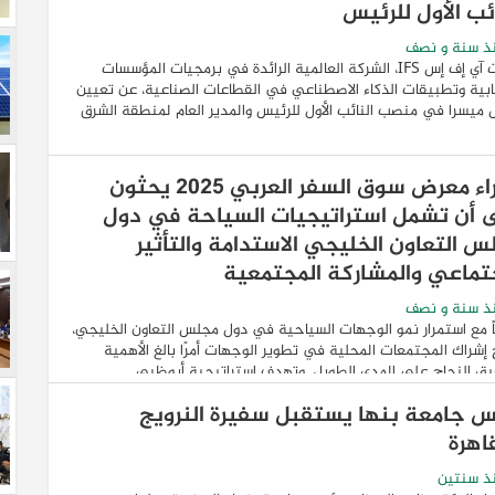
ئب الأول للرئيس
ذ سنة و نصف
أعلنت آي إف إس IFS، الشركة العالمية الرائدة في برمجيات المؤسسات
بية وتطبيقات الذكاء الاصطناعي في القطاعات الصناعية، عن تعيين
 ميسرا في منصب النائب الأول للرئيس والمدير العام لمنطقة الشرق
خبراء معرض سوق السفر العربي 2025 يحثون
 أن تشمل استراتيجيات السياحة في دول
س التعاون الخليجي الاستدامة والتأثير
جتماعي والمشاركة المجتمعية
ذ سنة و نصف
اً مع استمرار نمو الوجهات السياحية في دول مجلس التعاون الخليجي،
إشراك المجتمعات المحلية في تطوير الوجهات أمرًا بالغ الأهمية
ق النجاح على المدى الطويل. وتهدف استراتيجية أبوظبي ...
س جامعة بنها يستقبل سفيرة النرويج
اهرة
ذ سنتين