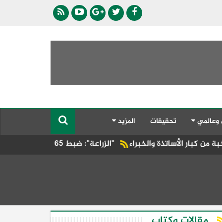
 وعالمي
تحقيقات
المزيد
والخبراء
"الزراعة": ضبط 65 مخالفة خلال حملات التفتيش على مراكز بيع وتداول المستحضرات البيطرية في يوليو
مقالات وكتاب