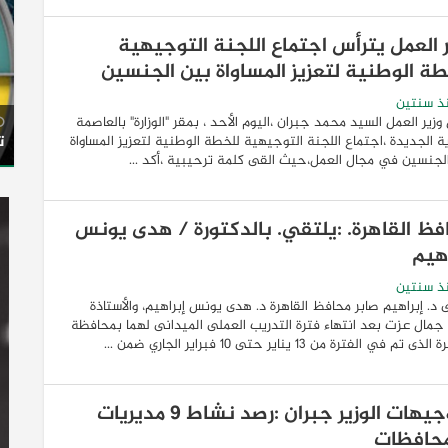
ر العمل يترأس اجتماع اللجنة التوجيهية
طة الوطنية لتعزيز المساواة بين الجنسين
ذ سنتين
وزير العمل السيد محمد جبران ،اليوم الأحد ، بمقر "الوزارة" بالعاصمة
ت
رية الجديدة ،اجتماع اللجنة التوجيهية للخطة الوطنية لتعزيز المساواة
لجنسين في مجال العمل،حيث القى كلمة ترحيبية ،أكد ...
فظ القاهرة. :يلتقي. بالدكتورة / هدى يونس
اهيم
ذ سنتين
 د. إبراهيم صابر محافظ القاهرة د. هدى يونس إبراهيم، والأستاذة
مال عزت بعد انتهاء فترة التدريب العملى الميدانى لهما بمحافظة
ى تم في الفترة من ١٣ يناير حتى ١٠ فبراير الجاري ضمن ...
بتوجيهات الوزير جبران :رصد نشاط 9 مديريات
محافظات