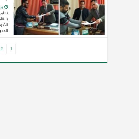
من
نظم م
بالقا
المدير
2
1