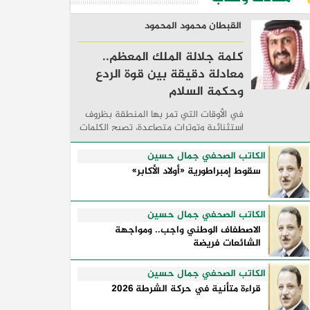
القبطان محمود المحمود
كلمة جلالة الملك المعظم..
معادلة دقيقة بين قوة الردع
وحكمة السلام
في الأوقات التي تمر بها المنطقة بظروف
استثنائية وتوترات متصاعدة، تصبح الكلمات
السياسية أكثر من مجرد مواقف معلنة؛ فهي
تكشف طريقة تفكير الدول، وكيفية إدارتها
الكاتب الصحفي جمال حسين
للأزمات، والحدود التي تفصل بين القوة ...
سقوط إمبراطورية «أولاد الأكابر»
الكاتب الصحفي جمال حسين
الاصطفاف الوطني واجب.. ومواجهة
الشائعات فريضة
الكاتب الصحفي جمال حسين
قراءة متأنية في حركة الشرطة 2026