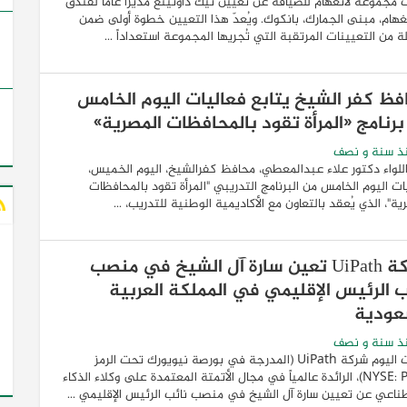
 مجموعة لانغهام للضيافة عن تعيين نيك داونينغ مديراً عاماً لفندق
نغهام، مبنى الجمارك، بانكوك. ويُعدّ هذا التعيين خطوة أولى ضمن
 من التعيينات المرتقبة التي تُجريها المجموعة استعداداً ...
فظ كفر الشيخ يتابع فعاليات اليوم الخامس
برنامج «المرأة تقود بالمحافظات المصرية»
ذ سنة و نصف
اللواء دكتور علاء عبدالمعطي، محافظ كفرالشيخ، اليوم الخميس،
ات اليوم الخامس من البرنامج التدريبي "المرأة تقود بالمحافظات
ية"، الذي يُعقد بالتعاون مع الأكاديمية الوطنية للتدريب، ...
شركة UiPath تعين سارة آل الشيخ في منصب
ب الرئيس الإقليمي في المملكة العربية
عودية
ذ سنة و نصف
أعلنت اليوم شركة UiPath (المدرجة في بورصة نيويورك تحت الرمز
NYSE: PATH)، الرائدة عالمياً في مجال الأتمتة المعتمدة على وكلاء الذكاء
ناعي عن تعيين سارة آل الشيخ في منصب نائب الرئيس الإقليمي ...