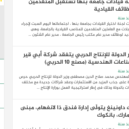
ة قيادات جامعة بنها تستقبل المتقدمين
ظائف القيادية
ذ سنة
لجنة اختيار القيادات بجامعة بنها ، اجتماعاتها اليوم السبت لإجراء
بلات مع العاملين المتقدمين للمناصب القيادية بالجامعة، وهى
يد لوظائف مدير عام مكتب رئيس الجامعة ، مدير عام الشئون ...
ر الدولة للإنتاج الحربي يتفقد شركة أبي قير
اعات الهندسية (مصنع 10 الحربي)
ذ سنة
لمهندس محمد صلاح الدين مصطفى وزير الدولة للإنتاج الحربي حرص
رة على جذب المزيد من الاستثمارات وعقد شراكات جديدة مع مختلف
ت بالدولة وذلك فى إطار استراتيجية العمل بوزارة الإنتاج ...
 داونينغ يتولّى إدارة فندق ذا لانغهام، مبنى
مارك، بانكوك
ذ سنة