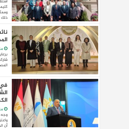
استقب
كليمت
وممثل
ذلك ..
نائ
المص
من
برعاي
شاركت
كيا EV9 GT للباحثين عن متعة قيادة السيار
المصر
العائلية
في 
الش
الك
من
وجه ا
واعتز
أن ال