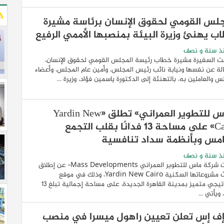
جلس القومي لحقوق الإنسان برئاسة مشيرة
ب يهنئ وزيرة البيئة بمنصبها الأممي الرفيع
ذ سنة و نصف
ت السفيرة مشيرة خطاب رئيسة المجلس القومي لحقوق الإنسان،
الة عن نفسها ونيابة نائب رئيس المجلس، وأمين عام المجلس، وأعضاء
س والعاملين به، بالتهنئة إلى الدكتورة ياسمين فؤاد، وزيرة ...
«ماس للتطوير العمراني» تطلق «Yardin New
Cairo» على مساحة 13 فدانًا بقلب التجمع
امس وبأنظمة سداد تنافسية
ذ سنة و نصف
أعلنت شركة ماس للتطوير العمراني Mass Developments- عن إطلاق
أحدث مشروعاتها السكنية Yardin New Cairo، وذلك في موقع
استراتيجي متميز بمدينة القاهرة الجديدة، على مساحة إجمالية تبلغ 13
 ويأتي ...
إف إس تعلن تعيين راهول ميسرا في منصب