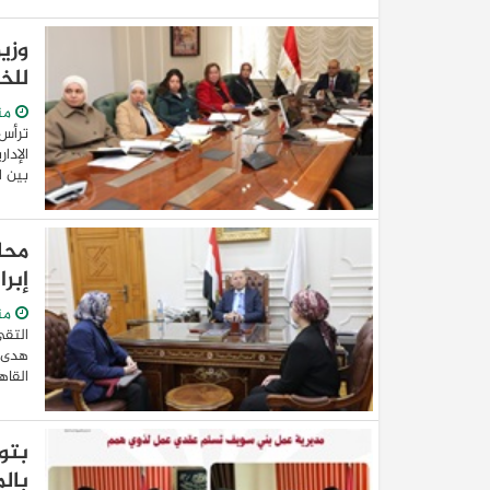
وزي
للخ
من
ترأس 
الإدا
بين ا
محا
إبر
من
التقى
هدى ج
القاهرة الذ
بال