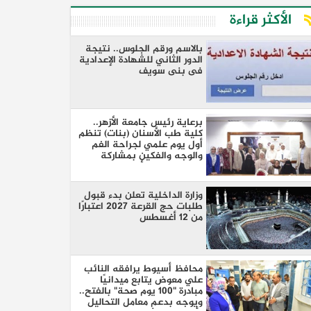
الأكثر قراءة
بالاسم ورقم الجلوس.. نتيجة
الدور الثاني للشهادة الإعدادية
فى بنى سويف
برعاية رئيس جامعة الأزهر..
كلية طب الأسنان (بنات) تنظم
أول يوم علمي لجراحة الفم
والوجه والفكين بمشاركة
نخبة من كبار الأساتذة والخبراء
وزارة الداخلية تعلن بدء قبول
طلبات حج القرعة 2027 اعتبارًا
من 12 أغسطس
محافظ أسيوط يرافقه النائب
علي معوض يتابع ميدانيًا
مبادرة "100 يوم صحة" بالفتح..
ويوجه بدعم معامل التحاليل