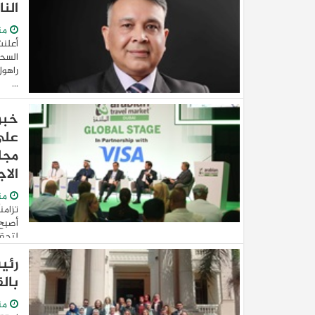
النا
من
السحا
راهول
...
على
مجل
الا
من
تزامن
أصبح 
لتحقي
رئي
بالق
من