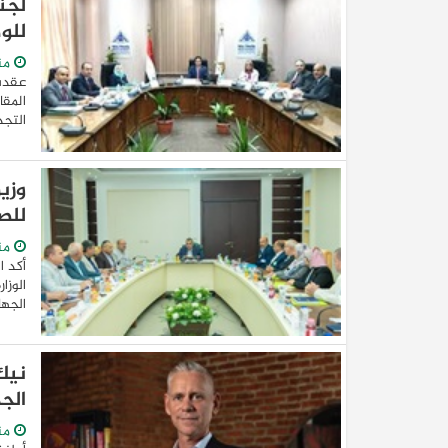
لجن
للو
من
عقدت 
المقا
التجد
وزي
للصن
من
أكد ا
الوزا
الجها
نيك
الج
من