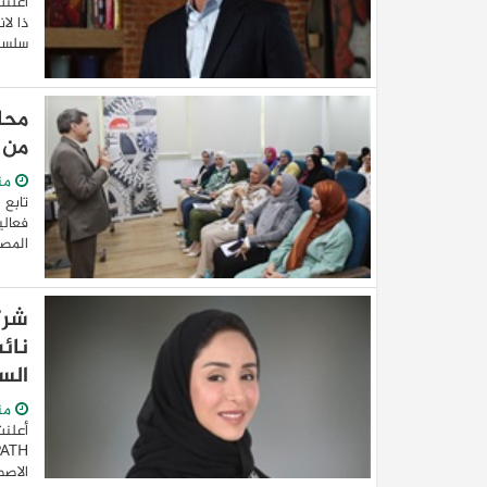
أعلنت
ذا لا
سلسلة
محا
من 
من
تابع 
فعالي
المصر
نائ
الس
من
الاصط