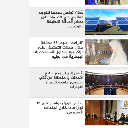
بأجهزة حديثة
عُمان تواصل دعمها للتوجه
العالمي في الاعتماد على
مصادر الطاقة النظيفة
والمتجددة
"الزراعة": ضبط 65 مخالفة
خلال حملات التفتيش على
مراكز بيع وتداول المستحضرات
البيطرية في يوليو
رئيس الوزراء: مصر تتابع
الأحداث بالمنطقة عن كثب
وتسعى جاهدة لاحتواء
التوترات
مجلس الوزراء يوافق على 12
قرارًا هاما خلال اجتماعه
الأسبوعي