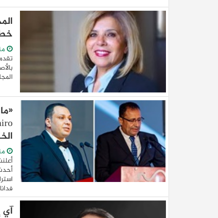
الم
خطا
من
تقدم
بالأص
المجل
الخ
من
فدانا،
آي 