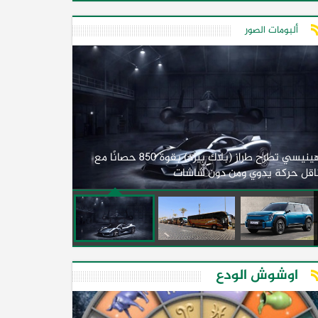
ألبومات الصور
لأول مرة.. مصر
هينيسي تطرح طراز (بلاك بيرد) بقوة 850 حصانًا مع
اقل حركة يدوي ومن دون شاشات
2026)
اوشوش الودع