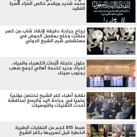
محمد شديد ويقدم خالص العزاء لأسرة
الفقيد
نجاح جراحة دقيقة لإنقاذ شاب من كسر
مُتَفَتِّت وخلع بمفصل الحوض في
مستشفى شرم الشيخ الدولي
حلول عاجلة لأزمات الكهرباء والمياه..
تحرك جديد لخدمة أهالي تجمع سهب
بجنوب سيناء
نقابة أطباء كفر الشيخ تحتضن مؤتمرًا
علميًا في جراحة اليد والرسغ لمناقشة
أحدث التقنيات والتوصيات
ضبط 815 كجم من النفايات الطبية
الخطرة قبل تسريبها بكفر الشيخ