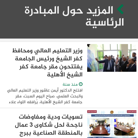
المزيد حول المبادرة
الرئاسية
وزير التعليم العالي ومحافظ
كفر الشيخ ورئيس الجامعة
يفتتحون مقر جامعة كفر
الشيخ الأهلية
منذ سنة
افتتح الدكتور أيمن عاشور وزير التعليم العالي
والبحث العلمي، صباح اليوم السبت، مقر
جامعة كفر الشيخ الأهلية، يُرافقه اللواء علاء
عبدالمعطي محافظ كفر الشيخ، والدكتور
عبدالرازق دسوقي رئيس جامعة كفر ...
تسويات ودية ومفاوضات
ناجحة لحل شكاوى 3 عمال
بالمنطقة الصناعية ببرج