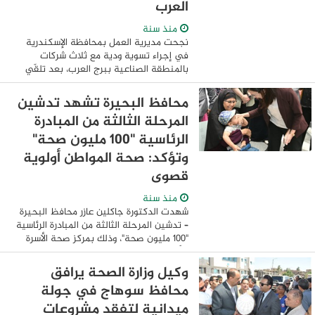
العرب
منذ سنة
نجحت مديرية العمل بمحافظة الإسكندرية
في إجراء تسوية ودية مع ثلاث شركات
بالمنطقة الصناعية ببرج العرب، بعد تلقّي
مكتب علاقات العمل بالمجمع عدّة شكاوى من
العمال تتعلق بعدم صرف مستحقاتهم
محافظ البحيرة تشهد تدشين
المالية. وتضمنت ...
المرحلة الثالثة من المبادرة
الرئاسية "100 مليون صحة"
وتؤكد: صحة المواطن أولوية
قصوى
منذ سنة
شهدت الدكتورة جاكلين عازر محافظ البحيرة
– تدشين المرحلة الثالثة من المبادرة الرئاسية
"100 مليون صحة"، وذلك بمركز صحة الأسرة
بالأبعادية بمركز دمنهور بحضور الدكتورة رشا
فوزي مساعد المحافظ لشئون ...
وكيل وزارة الصحة يرافق
محافظ سوهاج في جولة
ميدانية لتفقد مشروعات