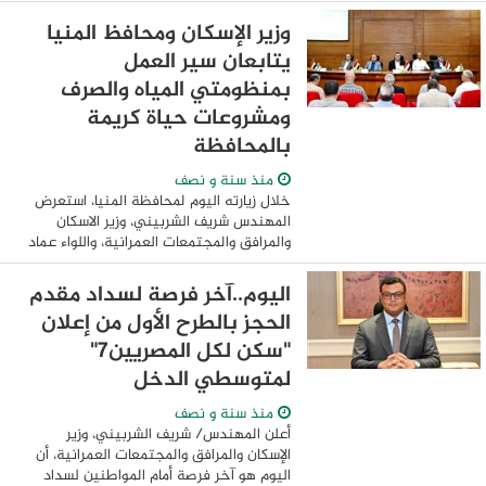
وذلك في إطار تنفيذ المبادرة الرئاسية “حياة
كريمة” التي أطلقها فخامة الرئيس عبد ...
وزير الإسكان ومحافظ المنيا
يتابعان سير العمل
بمنظومتي المياه والصرف
ومشروعات حياة كريمة
بالمحافظة
منذ سنة و نصف
خلال زيارته اليوم لمحافظة المنيا، استعرض
المهندس شريف الشربيني، وزير الاسكان
والمرافق والمجتمعات العمرانية، واللواء عماد
كدواني، محافظ المنيا، سير العمل
بمنظومتي مياه الشرب والصرف الصحي
اليوم..آخر فرصة لسداد مقدم
والمشروعات ...
الحجز بالطرح الأول من إعلان
"سكن لكل المصريين7"
لمتوسطي الدخل
منذ سنة و نصف
أعلن المهندس/ شريف الشربيني، وزير
الإسكان والمرافق والمجتمعات العمرانية، أن
اليوم هو آخر فرصة أمام المواطنين لسداد