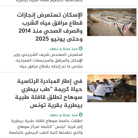
بالمحافظة بتنظيم قافلة طبية بيطرية
توعوية وقائية مجانية شاملة بقرية الحلوات
التابعة لمركز ومدينة الإبراهيمية، وذلك ...
الإسكان تستعرض إنجازات
قطاع مرافق مياه الشرب
والصرف الصحي منذ 2014
وحتى يونيو 2025
منذ سنة و نصف
استعرض المهندس شريف الشربيني، وزير
الإسكان والمرافق والمجتمعات العمرانية،
ملخص ما تم إنجازه بقطاع مرافق مياه
والشرب والصرف الصحي على مستوي
الجمهورية من 2014 وحتى يونيو 2025 في
في إطار المبادرة الرئاسية
عهد فخامة الرئيس ...
حياة كريمة "طب بيطري
سوهاج تطلق قافلة طبية
بيطرية بقرية تونس
منذ سنة و نصف
اطلقت جامعة سوهاج قافلة طبية بيطرية
إلى قرية “تونس” التابعة لمركز سوهاج،
والتي نظمتها كلية الطب البيطري بالجامعة