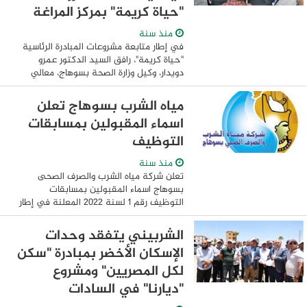
"حياة كريمة" بمركز المراغة
منذ سنة
في إطار متابعة مشروعات المبادرة الرئاسية
"حياة كريمة"، رافق السيد الدكتور عمرو
دويدار، وكيل وزارة الصحة بسوهاج، معالي
اللواء الدكتور عبدالفتاح سراج، محافظ
سوهاج، خلال جولة تفقدية لعدد من
مياه الشرب بسوهاج تعلن
المشروعات ...
اسماء المقبولين بمسابقات
التوظيف
منذ سنة
تعلن شركة مياه الشرب والصرف الصحى
بسوهاج اسماء المقبولين بمسابقات
التوظيف رقم 1 لسنة 2022 المعلنة في إطار
المبادرة الرئاسية لتطوير الريف المصري "حياة
كريمة" لمختلف الوظائف والمسابقة رقم 1
الشربيني يتفقد وحدات
لسنة 2020 ...
الإسكان الأخضر بمبادرة "سكن
لكل المصريين" ومشروع
"ديارنا" في السادات