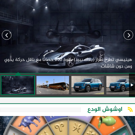
هينيسي تطرح طراز (بلاك بيرد) بقوة 850 حصانًا مع ناقل حركة يدوي
ومن دون شاشات
اوشوش الودع