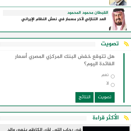
القبطان محمود المحمود
العد التنازلي لآخر مسمار في نعش النظام الإيراني
تصويت
هل تتوقع خفض البنك المركزي المصري أسعار
الفائدة اليوم؟
نعم
لا
تصويت
النتائج
الأكثر قراءة
في رحاب الله.. لؤي الكاظم ينعي والد