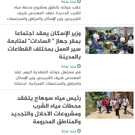
منذ سنة
عقب جولته بالطرق ومشروع محطة مياه
الشرب الجديدة، تفقد المهندس شريف
الشربيني، وزير الإسكان والمرافق والمجتمعات
العمرانية، مشروع الإسكان الأخضر ضمن
المبادرة الرئاسية “سكن لكل المصريين"
وزير الإسكان يعقد اجتماعا
ومشروع ديارنا ...
بمقر جهاز " السادات" لمتابعة
سير العمل بمختلف القطاعات
بالمدينة
منذ سنة
فى مستهل جولته التفقدية اليوم، عقد
المهندس شريف الشربيني، وزير الإسكان
والمرافق والمجتمعات العمرانية، اجتماعا
بمقر جهاز مدينة السادات، لمتابعة سير
العمل بمختلف القطاعات بالمدينة، وموقف
رئيس مياه سوهاج يتفقد
المشروعات ...
محطات مياه الشرب
ومشروعات الاحلال والتجديد
والمناطق المحرومة
منذ سنة