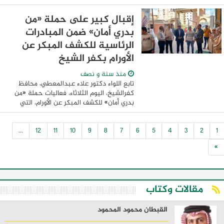
مقدم جدية الحجز والمصروفات الإدارية
ورسوم التسجيل بمكاتب البريد المميكن لحجز
إقبال كبير على حملة «من
وحدة ...
بدري أمان» ضمن المبادرات
الرئاسية للكشف المبكر عن
الأورام بكفر الشيخ
منذ سنة و نصف
تابع اللواء دكتور علاء عبدالمعطي، محافظ
كفرالشيخ، اليوم الثلاثاء، فعاليات حملة «من
بدري أمان» للكشف المبكر عن الأورام، التي
تستمر من 14 حتى 19 يونيو 2025، وذلك في
إطار تنفيذ المبادرتين الرئاسيتين ...
...
12
11
10
9
8
7
6
5
4
3
2
1
»
مقالات وكتاب
القبطان محمود المحمود