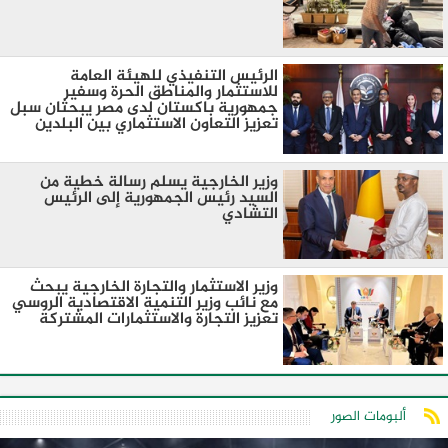
الرئيس التنفيذي للهيئة العامة
للاستثمار والمناطق الحرة وسفير
جمهورية باكستان لدى مصر يبحثان سبل
تعزيز التعاون الاستثماري بين البلدين
وزير الخارجية يسلم رسالة خطية من
السيد رئيس الجمهورية إلى الرئيس
التشادي
وزير الاستثمار والتجارة الخارجية يبحث
مع نائب وزير التنمية الاقتصادية الروسي
تعزيز التجارة والاستثمارات المشتركة
ألبومات الصور