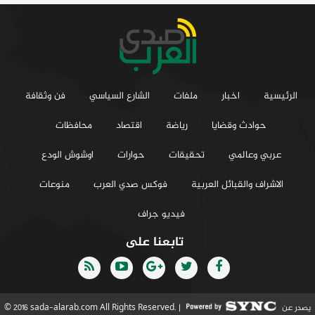
الرئيسية
اخبار
ملفات
الشارع السياسي
فن وثقافة
حوادث وقضايا
رياضة
اقتصاد
محافظات
عربي وعالمي
تحقيقات
حوارات
اوشوش الودع
الاشراف والقبائل العربية
فوكس صدي العرب
منوعات
فيديو جراف
تابعنا على
يصدر عن
© 2016 sada-alarab.com All Rights Reserved. |