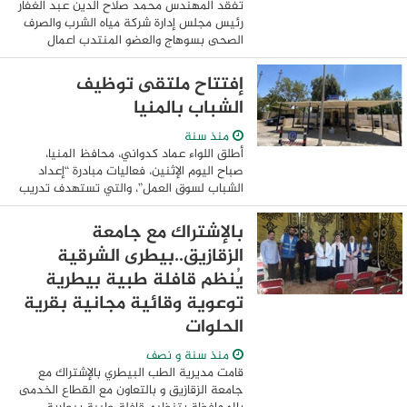
تفقد المهندس محمد صلاح الدين عبد الغفار
رئيس مجلس إدارة شركة مياه الشرب والصرف
الصحى بسوهاج والعضو المنتدب اعمال
تنفيذ عدد 4 الاف وصلة صرف صحى منزلية
ضمن اعمال المبادرة الرئاسية لتطوير الريف
إفتتاح ملتقى توظيف
المصرى ...
الشباب بالمنيا
منذ سنة
أطلق اللواء عماد كدواني، محافظ المنيا،
صباح اليوم الإثنين، فعاليات مبادرة “إعداد
الشباب لسوق العمل”، والتي تستهدف تدريب
1000 شاب وفتاة على مهارات اجتياز المقابلة
الشخصية وإعداد الملف المهني، بما ...
بالإشتراك مع جامعة
الزقازيق..بيطرى الشرقية
يُنظم قافلة طبية بيطرية
توعوية وقائية مجانية بقرية
الحلوات
منذ سنة و نصف
قامت مديرية الطب البيطري بالإشتراك مع
جامعة الزقازيق و بالتعاون مع القطاع الخدمى