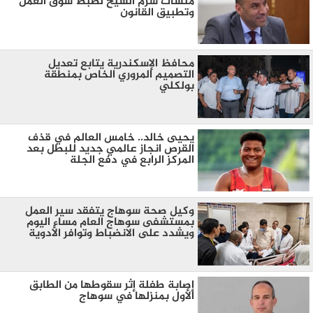
منشات شرم الشيخ لضبط سوق العمل
وتطبيق القانون
محافظ الإسكندرية يتابع تعديل
التصميم المروري الخاص بمنطقة
بولكلي
يحيى خالد.. خامس العالم في قذف
القرص انجاز عالمي جديد للبطل بعد
المركز الرابع في دفع الجلة
وكيل صحة سوهاج يتفقد سير العمل
بمستشفى سوهاج العام مساء اليوم
ويشدد على الانضباط وتوافر الأدوية
إصابة طفلة إثر سقوطها من الطابق
الأول بمنزلها في سوهاج