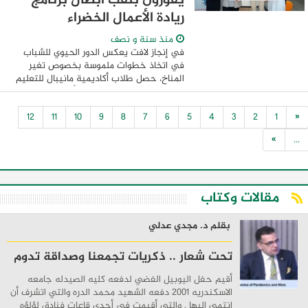
يفوزون بلقب أبطال برنامج
ريادة الأعمال الخضراء
منذ سنة و نصف
في إنجاز لافت يعكس الدور الحيوي للشباب
في اتخاذ خطوات ملموسة بخصوص تغير
المناخ، حصل طلاب أكاديمية مانيبال للتعليم
العالي – فرع دبي على لقب أبطال برنامج
ريادة الأعمال الخضراء الذي تستضيفه جامعة
12
11
10
9
8
7
6
5
4
3
2
1
«
عجمان ...
»
...
مقالات وكتاب
بقلم د. مجدي عدلي
تحت شعار .. ذكريات تجمعنا وصداقة تدوم
أقيم حفل اليوبيل الفضي لدفعه كليه الصيدله جامعه
الاسكندريه 2001 دفعه الشهيد محمد الدره والتي اتشرف أن
انتمي إليها . والتي أقيمت في أحدي قاعات فنادق لؤلؤه