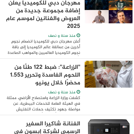
مهرجان دبي للكوميديا يعلن
...
إضافة مجموعة جديدة من
العروض والفنانين لموسم عام
2025
منذ سنة و نصف
أعلن مهرجان دبي للكوميديا انضمام نجومٍ
أخرين من عمالقة عالم الكوميديا إلى باقة
نجوم الكوميديا العالميين والمواهب الصاعدة
الأكثر إضحاكاً حول العالم، والتي ستزيّن
خشبة المسرح في أكتوبر المقبل. وستضفي
"الزراعة": ضبط 122 طنًا من
...
اللحوم الفاسدة وتحرير 1.553
محضرًا خلال يونيو
منذ سنة و نصف
كشفت وزارة الزراعة واستصلاح الأراضي، ممثلة
في الهيئة العامة للخدمات البيطرية، عن
مواصلة جهود تكثيف حملات التفتيش
والرقابة على الأسواق وأماكن عرض وبيع
اللحوم ومنتجاتها بمختلف المحافظات خلال
الفنانة شاكيرا السفير
شهر ...
الرسمي لشركة إبسون في