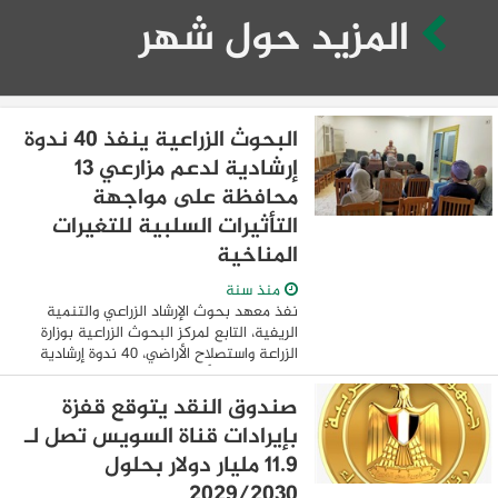
المزيد حول شهر
البحوث الزراعية ينفذ 40 ندوة
إرشادية لدعم مزارعي 13
محافظة على مواجهة
التأثيرات السلبية للتغيرات
المناخية
منذ سنة
نفذ معهد بحوث الإرشاد الزراعي والتنمية
الريفية، التابع لمركز البحوث الزراعية بوزارة
الزراعة واستصلاح الأراضي، 40 ندوة إرشادية
مكثفة خلال الأسبوع الثالث من شهر يوليو
الحالي، في مجال مواجهة التاثيرات ...
صندوق النقد يتوقع قفزة
بإيرادات قناة السويس تصل لـ
11.9 مليار دولار بحلول
2029/2030