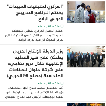
الشخصية وإعداد الملف المهني، بما ...
"المركزي لمتبقيات المبيدات"
يختتم البرنامج التدريبي
الدولي الرابع
منذ سنة و نصف
اختتم المعمل المركزي لتحليل متبقيات
المبيدات والعناصر الثقيلة في الأغذية، التابع
لمركز البحوث الزراعية بوزارة الزراعة
واستصلاح الأراضي، البرنامج التدريبي الدولي
لمتخصصين من جمهورية موريتانيا والذي ...
وزير الدولة للإنتاج الحربي
يطمئن على سير العملية
الإنتاجية خلال مرور مفاجيء
على شركة حلوان للصناعات
الهندسية (مصنع 99 الحربي)
منذ سنة و نصف
أكد المهندس محمد صلاح الدين مصطفى،
وزير الدولة للإنتاج الحربي، حرص الوزارة على
تنفيذ توجيهات الرئيس عبد الفتاح السيسي
بالسعي الدائم نحو توطين تكنولوجيات
التصنيع الحديثة في مختلف القطاعات وزيادة