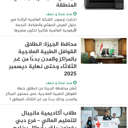
المنطقة
منذ سنة و نصف
اختارت إبسون، الشركة العالمية الرائدة في
حلول العرض الضوئي والطباعة، النجمة
الأيقونية العالمية شاكيرا لتكون سفيرها
الرسمي في منطقة الشرق الأوسط وتركيا
وأفريقيا ووسط وغرب آسيا. وتندرج هذه
محافظ الجيزة: انطلاق
الشراكة ...
القوافل الطبية العلاجية
بالمراكز والمدن بدءًا من غدٍ
الثلاثاء وحتى نهاية ديسمبر
2025
منذ سنة و نصف
تُعلن محافظة الجيزة عن انطلاق خطة
القوافل الطبية العلاجية على مستوى المراكز
والمدن، وذلك بدءًا من غدٍ الثلاثاء الموافق 1
يوليو 2025، ومن المقرر أن تستمر لمدة 6
أشهر حتى نهاية ديسمبر 2025. وأكد ...
طلاب أكاديمية مانيبال
للتعليم العالي – فرع دبي