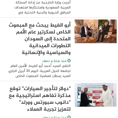
أعربت وزارة الخارجية عن إدانة المملكة
العربية السعودية واستنكارها استهداف
المرافق الحيوية والبنية التحتية في
"بورتسودان وكسلا" بجمهورية السودان، وهو
ما يمثل تهديدًا للاستقرار الإقليمي والأمن ...
أبو الغيط يبحث مع المبعوث
الخاص لسكرتير عام الأمم
المتحدة إلى السودان
التطورات الميدانية
والسياسية والإنسانية
منذ سنة و نصف
التقى السيد أحمد أبو الغيط، الأمين العام
لجامعة الدول العربية، اليوم ٣٠ أبريل الجاري
السيد رمطان لعمامرة، المبعوث الخاص
للسكرتير العام للأمم المتحدة للسودان، وعقد
الجانبان جلسة مباحثات مطولة حول ...
"دولار لتأجير السيارات" توقع
مذكرة تفاهم استراتيجية مع
"دانوب سبورتس وورلد"
لتعزيز تجربة العملاء
منذ سنة و نصف