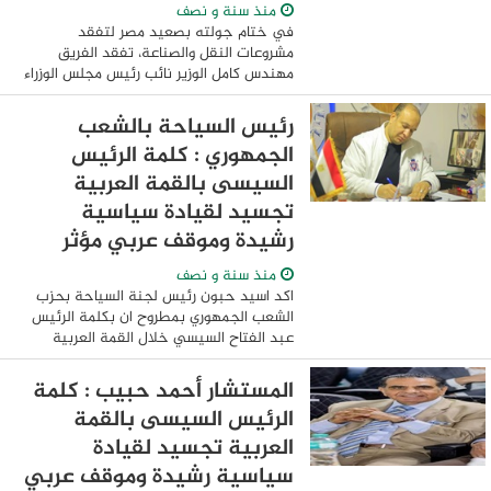
منذ سنة و نصف
في ختام جولته بصعيد مصر لتفقد
مشروعات النقل والصناعة، تفقد الفريق
مهندس كامل الوزير نائب رئيس مجلس الوزراء
للتنمية الصناعية وزير الصناعة والنقل
المنطقتين الصناعيتين غرب طهطا وغرب
رئيس السياحة بالشعب
جرجا بسوهاج ...
الجمهوري : كلمة الرئيس
السيسى بالقمة العربية
تجسيد لقيادة سياسية
رشيدة وموقف عربي مؤثر
منذ سنة و نصف
اكد اسيد حبون رئيس لجنة السياحة بحزب
الشعب الجمهوري بمطروح ان بكلمة الرئيس
عبد الفتاح السيسي خلال القمة العربية
الـ34 المنعقدة بالعاصمة العراقية بغداد،
مؤكدًا أنها جاءت شاملة وقوية وتحمل موقفًا
المستشار أحمد حبيب : كلمة
...
الرئيس السيسى بالقمة
العربية تجسيد لقيادة
سياسية رشيدة وموقف عربي