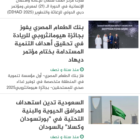
شارك مركز الملك سلمان للإغاثة والأعمال
الإنسانية في الدورة الـ (21) لمعرض ومؤتمر
دبي الدولي للإغاثة والتطوير (DIHAD 2025)
المنعقد خلال الفترة (29) أبريل - (1) مايو
2025م، وسط حضور المنظمات غير ...
بنك الطعام المصري يفوز
بجائزة هيومانثروبي للريادة
في تحقيق أهداف التنمية
المستدامة بختام مؤتمر
ديهاد
منذ سنة و نصف
فاز بنك الطعام المصري- أول مؤسسة تنموية
في المنطقة متخصصة في توفير غذاء
صحي للمستحقين- بجائزة هيومانثروبي2025
للريادة، يأتي ذلك تقديرًا لأنشطة وبرامج
المؤسسة في تحقيق أهداف التنمية
السعودية تدين استهداف
المستدامة، ...
المرافق الحيوية والبنية
التحتية في "بورتسودان
وكسلا" بالسودان
منذ سنة و نصف