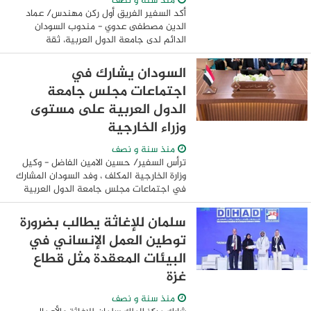
منذ سنة و نصف
أكد السفير الفريق أول ركن مهندس/ عماد
الدين مصطفى عدوي - مندوب السودان
الدائم لدى جامعة الدول العربية، ثقة
السودان في قدرة الرئاسة العراقية على إدارة
دفة العمل العربي المشترك، موضحاً أن
السودان يشارك في
بشريات ...
اجتماعات مجلس جامعة
الدول العربية على مستوى
وزراء الخارجية
منذ سنة و نصف
ترأس السفير/ حسين الامين الفاضل - وكيل
وزارة الخارجية المكلف ، وفد السودان المشارك
في اجتماعات مجلس جامعة الدول العربية
على مستوى وزراء الخارجية التحضيري
للقمتين العربية والاقتصادية المزمع عقدهما
سلمان للإغاثة يطالب بضرورة
...
توطين العمل الإنساني في
البيئات المعقدة مثل قطاع
غزة
منذ سنة و نصف