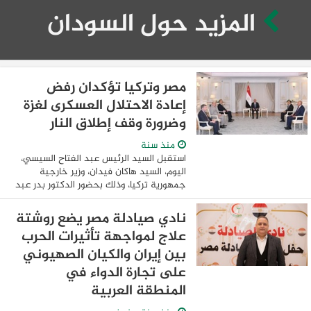
المزيد حول السودان
مصر وتركيا تؤكدان رفض
إعادة الاحتلال العسكرى لغزة
وضرورة وقف إطلاق النار
منذ سنة
استقبل السيد الرئيس عبد الفتاح السيسي،
اليوم، السيد هاكان فيدان، وزير خارجية
جمهورية تركيا، وذلك بحضور الدكتور بدر عبد
العاطي، وزير الخارجية والهجرة وشؤون
المصريين في الخارج. وصرح السفير محمد ...
نادي صيادلة مصر يضع روشتة
علاج لمواجهة تأثيرات الحرب
بين إيران والكيان الصهيوني
على تجارة الدواء في
المنطقة العربية