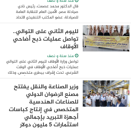
منذ سنة و نصف
قال الدكتور محمد عصمت، رئيس نادي
صيادلة مصر، الأمين العام للنقابة العامة
للصيادلة، عضو المكتب التنفيذي لاتحاد
الصيادلة العرب، إنه في ظل تصاعد التوترات
العسكرية بين إيران والكيان الصهيوني،
لليوم الثاني على التوالي..
يواجه ...
تواصل عمليات ذبح أضاحي
الأوقاف
منذ سنة و نصف
تواصل وزارة الأوقاف لليوم الثاني على التوالي
عمليات ذبح أضاحي الأوقاف في الوقت
الشرعي، تحت إشراف بيطري متخصص، وذلك
في إطار التجهيز لمشروع صكوك أضاحي وزارة
الأوقاف للأسر الأولى بالرعاية والمستحقين ...
وزير الصناعة والنقل يفتتح
مصنع الرضوان الدولي
للصناعات الهندسية
المتخصص في إنتاج كباسات
أجهزة التبريد بإجمالي
استثمارات 5 مليون دولار