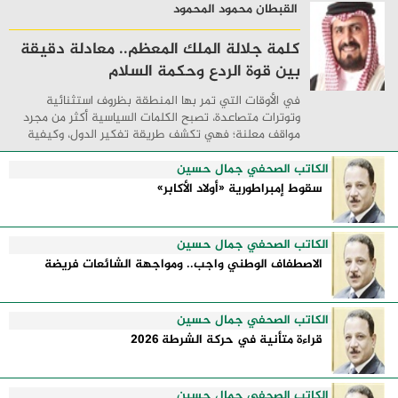
القبطان محمود المحمود
كلمة جلالة الملك المعظم.. معادلة دقيقة
بين قوة الردع وحكمة السلام
في الأوقات التي تمر بها المنطقة بظروف استثنائية
وتوترات متصاعدة، تصبح الكلمات السياسية أكثر من مجرد
مواقف معلنة؛ فهي تكشف طريقة تفكير الدول، وكيفية
إدارتها للأزمات، والحدود التي تفصل بين القوة ...
الكاتب الصحفي جمال حسين
سقوط إمبراطورية «أولاد الأكابر»
الكاتب الصحفي جمال حسين
الاصطفاف الوطني واجب.. ومواجهة الشائعات فريضة
الكاتب الصحفي جمال حسين
قراءة متأنية في حركة الشرطة 2026
الكاتب الصحفي جمال حسين