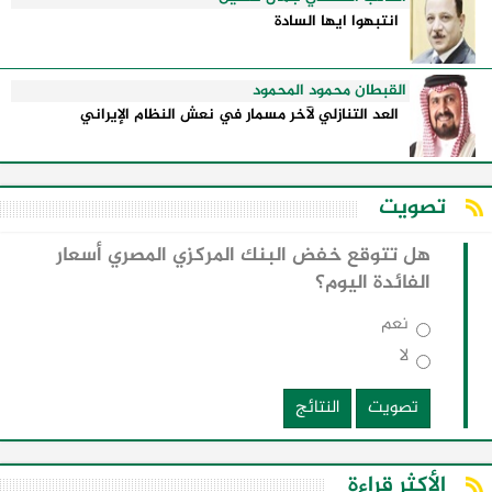
انتبهوا ايها السادة
القبطان محمود المحمود
العد التنازلي لآخر مسمار في نعش النظام الإيراني
تصويت
هل تتوقع خفض البنك المركزي المصري أسعار
الفائدة اليوم؟
نعم
لا
تصويت
النتائج
الأكثر قراءة