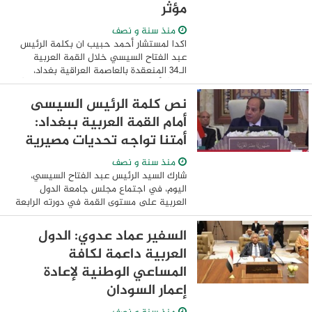
مؤثر
منذ سنة و نصف
اكدا لمستشار أحمد حبيب ان بكلمة الرئيس
عبد الفتاح السيسي خلال القمة العربية
الـ34 المنعقدة بالعاصمة العراقية بغداد،
مؤكدًا أنها جاءت شاملة وقوية وتحمل موقفًا
مصريًا واضحًا ومبدئيًا تجاه مختلف ...
نص كلمة الرئيس السيسى
أمام القمة العربية ببغداد:
أمتنا تواجه تحديات مصيرية
منذ سنة و نصف
شارك السيد الرئيس عبد الفتاح السيسي،
اليوم، في اجتماع مجلس جامعة الدول
العربية على مستوى القمة في دورته الرابعة
والثلاثين، المنعقدة بالعاصمة العراقية بغداد.
وصرح المتحدث الرسمي باسم رئاسة ...
السفير عماد عدوي: الدول
العربية داعمة لكافة
المساعي الوطنية لإعادة
إعمار السودان