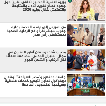
وزيرة التنمية المحلية تتلقى تقريرًا حول
جهود قطاع تقويم الأداء والمتابعة
والتفتيش خلال يوليو 2026
من المريض إلى مقدم الخدمة رعاية
جنوب سيناء تقرأ واقع الرعاية الصحية
بمستشفى رأس سدر
مصر وتشاد توسعان آفاق التعاون في
مجال الطيران المدني.. مضاعفة سعات
نقل الركاب و الشحن الجوي
جامعة دمنهور و"مصر للسياحة" توقعان
بروتوكول تعاون لتوفير خدمات فندقية
وسياحية لمنسوبي الجامعة