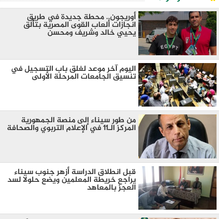
أوريجون.. محطة جديدة في طريق
انجازات ألعاب القوى المصرية بتألق
يحيي خالد وشريف ومحسن
اليوم آخر موعد لغلق باب التسجيل في
تنسيق الجامعات المرحلة الأولى
من طور سيناء إلى منصة الجمهورية
المركز الـ11 في الإعلام التربوي والصحافة
قبل انطلاق الدراسة أزهر جنوب سيناء
يراجع خريطة المعلمين ويضع حلولا لسد
العجز بالمعاهد