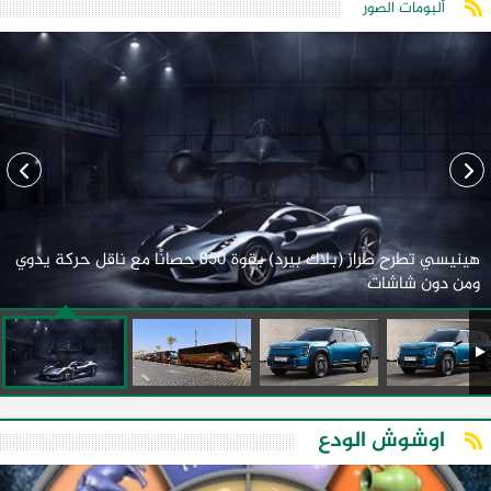
ألبومات الصور
هينيسي تطرح طراز (بلاك بيرد) بقوة 850 حصانًا مع ناقل حركة يدوي
ومن دون شاشات
اوشوش الودع