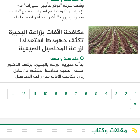
وقّعت شركة "دولار لتأجير السيارات" في
الإمارات مذكرة تفاهم استراتيجية مع "دانوب
سبورتس وورلد"، أكبر منشأة رياضية داخلية
في الشرق الأوسط، وذلك على هامش
مشاركتهما في معرض سوق السفر العربي.
مكافحة الآفات بزراعة البحيرة
وتهدف هذه ...
تكثف جهودها استعدادا
لزراعة المحاصيل الصيفية
منذ سنة و نصف
بدأت مديرية الزراعة بالبحيرة، برئاسة الدكتور
حسنى عطية حملاتها المكثفة من خلال
إدارة مكافحة الآفات قبل زراعة المحاصيل
الصيفية وخاصة محصول الذرة ، وبداية زراعة
محصول القطن، و الذى وجه بضرورة المرور ...
...
12
11
10
9
8
7
6
5
4
3
2
1
»
مقالات وكتاب