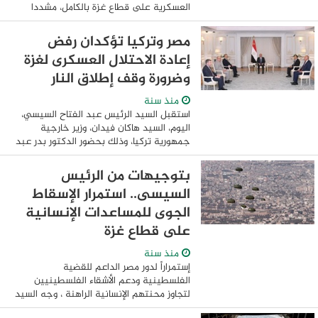
العسكرية على قطاع غزة بالكامل، مشددا
على إسرائيل بوصفها الدولة القائمة
بالاحتلال مسئولية السماح بدخول
مصر وتركيا تؤكدان رفض
المساعدات ...
إعادة الاحتلال العسكرى لغزة
وضرورة وقف إطلاق النار
منذ سنة
استقبل السيد الرئيس عبد الفتاح السيسي،
اليوم، السيد هاكان فيدان، وزير خارجية
جمهورية تركيا، وذلك بحضور الدكتور بدر عبد
العاطي، وزير الخارجية والهجرة وشؤون
المصريين في الخارج. وصرح السفير محمد ...
بتوجيهات من الرئيس
السيسى.. استمرار الإسقاط
الجوى للمساعدات الإنسانية
على قطاع غزة
منذ سنة
إستمراراً لدور مصر الداعم للقضية
الفلسطينية ودعم الأشقاء الفلسطينيين
لتجاوز محنتهم الإنسانية الراهنة ، وجه السيد
الرئيس عبد الفتاح السيسى رئيس