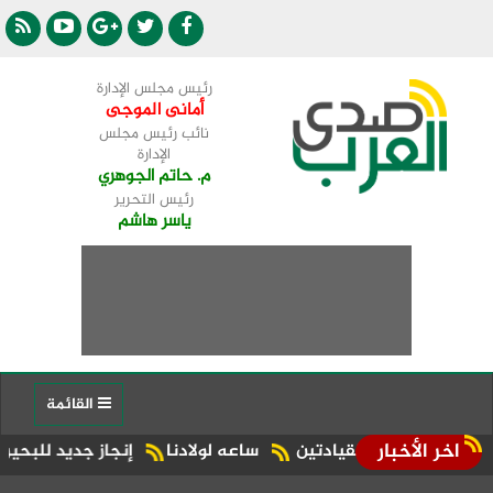
رئيس مجلس الإدارة
أمانى الموجى
نائب رئيس مجلس
الإدارة
م. حاتم الجوهري
رئيس التحرير
ياسر هاشم
القائمة
اخر الأخبار
بين القيادتين
ساعه لولادنا
إنجاز جديد للبحيرة.. شبراخيت وبدر ضمن أفضل 10 وحدات محلية على مستوى 