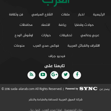
الرئيسية
اخبار
ملفات
الشارع السياسي
فن وثقافة
حوادث وقضايا
رياضة
اقتصاد
محافظات
عربي وعالمي
تحقيقات
حوارات
اوشوش الودع
الاشراف والقبائل العربية
فوكس صدي العرب
منوعات
فيديو جراف
تابعنا على
يصدر عن
© 2016 sada-alarab.com All Rights Reserved. |
شركة السوق العربية للصحافة والطباعة والنشر
بيان الخصوصية
.
لماذا صدي العرب
.
إتصل بنا
.