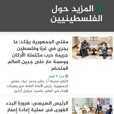
المزيد حول
الفلسطينيين
مفتي الجمهورية يؤكد: ما
يجري في غزة وفلسطين
جريمة حرب مكتملة الأركان
ووصمة عار على جبين العالم
المتحضر
منذ 11 شهر
التقى فضيلة أ.د نظير محمد عياد، مفتي
الجمهورية، رئيس الأمانة العامة لدور وهيئات
الإفتاء في العالم، بالسيد، ميغيل أنخيل
موراتينوس، الممثل السامي للأمم المتحدة
لتحالف الحضارات، وذلك على هامش مشاركة
الرئيس السيسى: ضرورة البدء
...
الفورى فى عملية إعادة إعمار