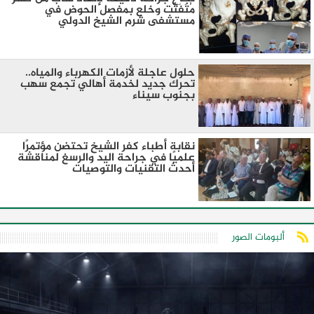
مُتَفَتِّت وخلع بمفصل الحوض في
مستشفى شرم الشيخ الدولي
حلول عاجلة لأزمات الكهرباء والمياه..
تحرك جديد لخدمة أهالي تجمع سهب
بجنوب سيناء
نقابة أطباء كفر الشيخ تحتضن مؤتمرًا
علميًا في جراحة اليد والرسغ لمناقشة
أحدث التقنيات والتوصيات
ألبومات الصور