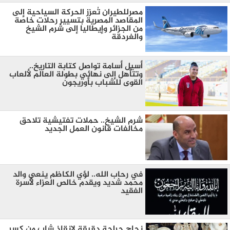
مصرللطيران تُعزز الحركة السياحية إلى
المقاصد المصرية بتسيير رحلات خاصة
من الجزائر وإيطاليا إلى شرم الشيخ
والغردقة
أسيل أسامة تواصل كتابة التاريخ..
وتتأهل إلى نهائي بطولة العالم لألعاب
القوى للشباب بأوريجون
شرم الشيخ.. حملات تفتيشية تلاحق
مخالفات قانون العمل الجديد
في رحاب الله.. لؤي الكاظم ينعي والد
محمد شديد ويقدم خالص العزاء لأسرة
الفقيد
نجاح جراحة دقيقة لإنقاذ شاب من كسر