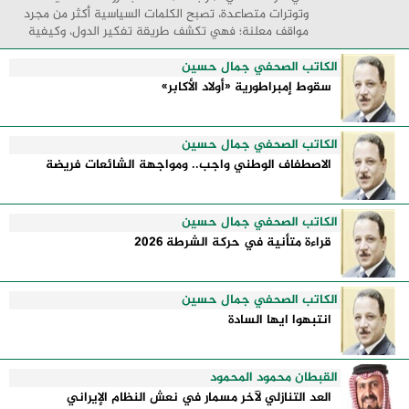
وتوترات متصاعدة، تصبح الكلمات السياسية أكثر من مجرد
مواقف معلنة؛ فهي تكشف طريقة تفكير الدول، وكيفية
إدارتها للأزمات، والحدود التي تفصل بين القوة ...
الكاتب الصحفي جمال حسين
سقوط إمبراطورية «أولاد الأكابر»
الكاتب الصحفي جمال حسين
الاصطفاف الوطني واجب.. ومواجهة الشائعات فريضة
الكاتب الصحفي جمال حسين
قراءة متأنية في حركة الشرطة 2026
الكاتب الصحفي جمال حسين
انتبهوا ايها السادة
القبطان محمود المحمود
العد التنازلي لآخر مسمار في نعش النظام الإيراني