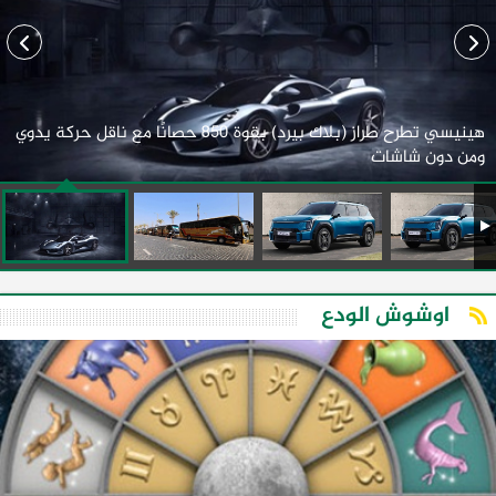
هينيسي تطرح طراز (بلاك بيرد) بقوة 850 حصانًا مع ناقل حركة يدوي
ومن دون شاشات
اوشوش الودع