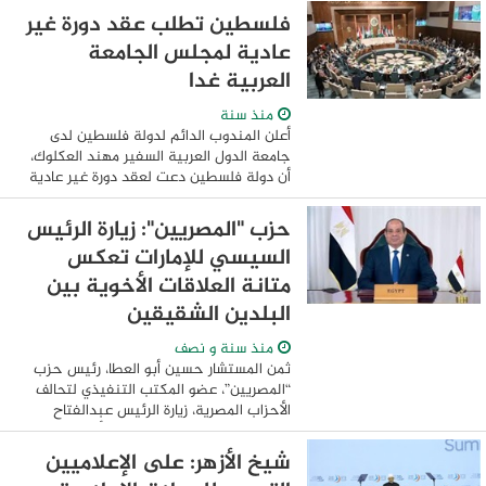
، وفى إطار الجهود المصرية الفاعلة ...
فلسطين تطلب عقد دورة غير
عادية لمجلس الجامعة
العربية غدا
منذ سنة
أعلن المندوب الدائم لدولة فلسطين لدى
جامعة الدول العربية السفير مهند العكلوك،
أن دولة فلسطين دعت لعقد دورة غير عادية
لمجلس الجامعة على مستوى المندوبين
الدائمين يوم غد الثلاثاء. وقال السفير ...
حزب "المصريين": زيارة الرئيس
السيسي للإمارات تعكس
متانة العلاقات الأخوية بين
البلدين الشقيقين
منذ سنة و نصف
ثمن المستشار حسين أبو العطا، رئيس حزب
“المصريين”، عضو المكتب التنفيذي لتحالف
الأحزاب المصرية، زيارة الرئيس عبدالفتاح
السيسي إلى العاصمة الإماراتية أبو ظبي،
ولقائه الشيخ محمد بن زايد رئيس دولة ...
شيخ الأزهر: على الإعلاميين