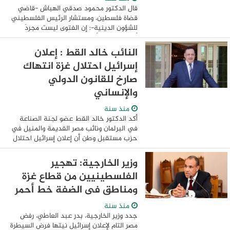
قال الدكتور محمود صدقي الهباش -قاضي
قضاة فلسطين، ومستشار الرئيس الفلسطيني
للشؤون الدينية-: إن الفتوى ليست مجردَ
أحكام شرعية أو إخبارًا عن دليلٍ فقهي، لكنها
قبل كل شيءٍ موقفٌ يغيِّر الواقع ويوقد ...
النائب خالد القط : إعلان
إسرائيل احتلال غزة انتهاك
صارخ للقانون الدولي
والإنساني
منذ سنة
أكد الدكتور خالد القط عضو لجنة الصناعة
في البرلمان ونائب مصر القديمة والمنيل في
حزب مستقبل وطن أن إعلان إسرائيل احتلال
غزة عسكريًا يمثل محاولة لترسيخ احتلال غير
قانوني وانتهاكًا صارخًا للقانون ...
وزير الخارجية: تهجير
الفلسطينيين من قطاع غزة
ومناطق فى الضفة خط أحمر
منذ سنة
جدد وزير الخارجية، بدر عبد العاطي، رفض
مصر التام لإعلان إسرائيل نيتها فرض السيطرة