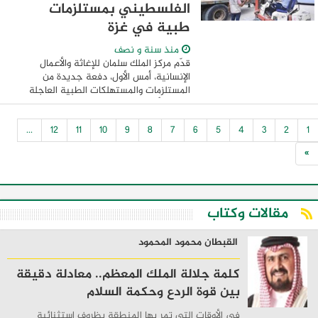
الفلسطيني بمستلزمات
طبية في غزة
منذ سنة و نصف
قدّم مركز الملك سلمان للإغاثة والأعمال
الإنسانية، أمس الأول، دفعة جديدة من
المستلزمات والمستهلكات الطبية العاجلة
لوكالة الأمم المتحدة لإغاثة وتشغيل اللاجئين
الفلسطينيين (الأونروا) وجمعية الهلال ...
...
12
11
10
9
8
7
6
5
4
3
2
1
»
مقالات وكتاب
القبطان محمود المحمود
كلمة جلالة الملك المعظم.. معادلة دقيقة
بين قوة الردع وحكمة السلام
في الأوقات التي تمر بها المنطقة بظروف استثنائية