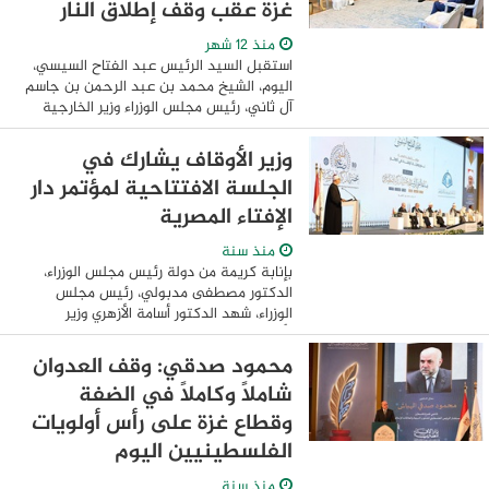
غزة عقب وقف إطلاق النار
منذ 12 شهر
استقبل السيد الرئيس عبد الفتاح السيسي،
اليوم، الشيخ محمد بن عبد الرحمن بن جاسم
آل ثاني، رئيس مجلس الوزراء وزير الخارجية
بدولة قطر، وذلك بحضور السيد اللواء حسن
رشاد، رئيس المخابرات العامة، وخلفان بن ...
وزير الأوقاف يشارك في
الجلسة الافتتاحية لمؤتمر دار
الإفتاء المصرية
منذ سنة
بإنابة كريمة من دولة رئيس مجلس الوزراء،
الدكتور مصطفى مدبولي، رئيس مجلس
الوزراء، شهد الدكتور أسامة الأزهري وزير
الأوقاف فعاليات الجلسة الافتتاحية للمؤتمر
العالمي العاشر للإفتاء، الذي تنظمه دار ...
محمود صدقي: وقف العدوان
شاملًا وكاملًا في الضفة
وقطاع غزة على رأس أولويات
الفلسطينيين اليوم
منذ سنة