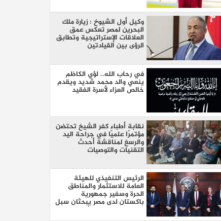
وكيل أول الشيوخ : زيارة ملك
البحرين لمصر تعكس عمق
العلاقات الإستراتيجية وتطابق
الرؤى بين القيادتين
في رحاب الله.. لؤي الكاظم
ينعي والد محمد شديد ويقدم
خالص العزاء لأسرة الفقيد
نقابة أطباء كفر الشيخ تحتضن
مؤتمرًا علميًا في جراحة اليد
والرسغ لمناقشة أحدث
التقنيات والتوصيات
الرئيس التنفيذي للهيئة
العامة للاستثمار والمناطق
الحرة وسفير جمهورية
باكستان لدى مصر يبحثان سبل
تعزيز التعاون الاستثماري بين
البلدين