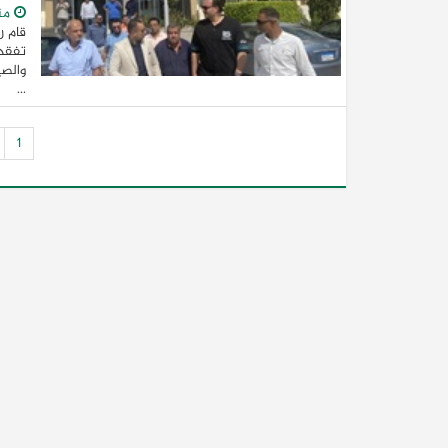
من
قام ر
تفقدي
والصي
...
1