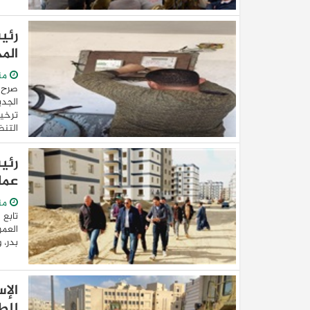
الم
من
صرح 
ترخيص
التنظ
عما
من
تابع 
العمر
بدر، وحدائق ال
الإ
للط