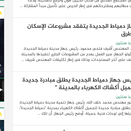
 المجتمع المدني من سكان الحيين الأول والرابع بالمدينة، وذلك
مطالبهم ومقترحاتهم فى إطار الحرص على تأصيل مبدأ المشاركة ...
ز دمياط الجديدة يتفقد مشروعات الإسكان
طرق
ذ سنتين
 المهندس أشرف فتحى محمود، رئيس جهاز مدينة دمياط الجديدة،
لو الجهاز، سير العمل بعددٍ من المشروعات الجاري تنفيذها بالمدينة،
وزير النقل يدشن 20 أتوبيسًا جديدًا مكيفًا من إنتاج شركة
ف على آخر المستجدات، وذلك فى إطار تكليفات المهندس شريف ...
ات الكهربائية
النصر للسيارات إلى شركة الاتحاد العربي للنقل البري
(السوبرجيت)
ن
يس جهاز دمياط الجديدة يطلق مبادرة جديدة
ميل أكشاك الكهرباء بالمدينة "
ذ سنتين
ور مهندس محمد خلف الله، رئيس جهاز تنمية مدينة دمياط الجديدة،
طلاق مبادرة جديدة لتجميل أكشاك الكهرباء بمدينة "دمياط الجديدة"،
لها إلى لوحات فنية جميلة. أوضح رئيس الجهاز، أن تلك ...