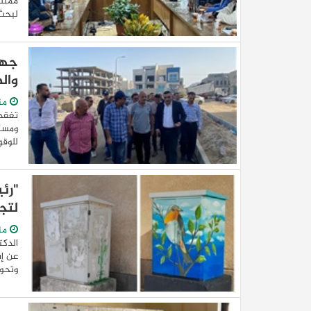
ممثلى
لبحث 
جها
وال
من
تفقد
ومسئو
للوقو
كيا EV9 GT للباحثين عن متعة قيادة السيار
العائلية
"رئ
لتج
من
الدكت
عن إن
وتحوي