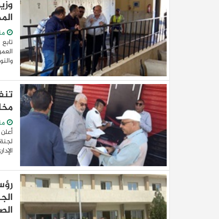
وزي
الم
من
تابع 
العمر
والنو
مخا
من
أعلن 
لجنة 
الإدا
رؤس
الج
الص