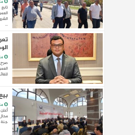
من
تابع 
العمر
الشرو
...
تعر
الو
من
صرح ا
العمر
للفائزي
بيع
من
محال 
جنة بالمجاورتين (٣٣