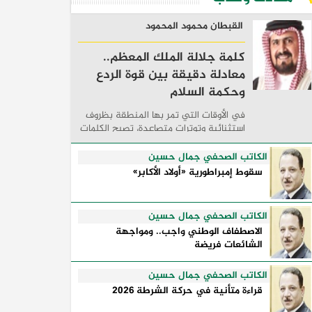
القبطان محمود المحمود
كلمة جلالة الملك المعظم..
معادلة دقيقة بين قوة الردع
وحكمة السلام
في الأوقات التي تمر بها المنطقة بظروف
استثنائية وتوترات متصاعدة، تصبح الكلمات
السياسية أكثر من مجرد مواقف معلنة؛ فهي
تكشف طريقة تفكير الدول، وكيفية إدارتها
الكاتب الصحفي جمال حسين
للأزمات، والحدود التي تفصل بين القوة ...
سقوط إمبراطورية «أولاد الأكابر»
الكاتب الصحفي جمال حسين
الاصطفاف الوطني واجب.. ومواجهة
الشائعات فريضة
الكاتب الصحفي جمال حسين
قراءة متأنية في حركة الشرطة 2026