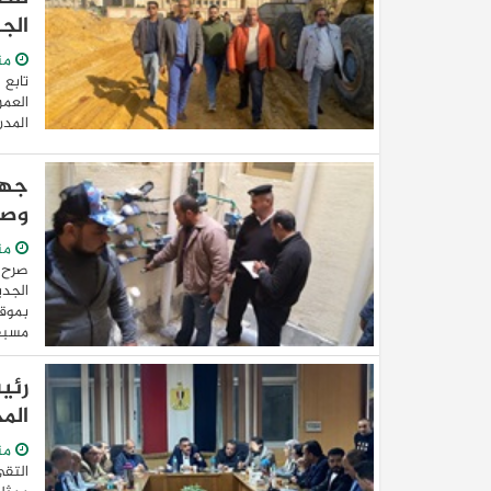
الج
من
تابع 
العمر
المدن
جها
وصل
من
صرح 
الجدي
مسبقة
رئي
الم
من
التق