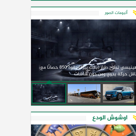
ألبومات الصور
لأول مرة.. مصر
هينيسي تطرح طراز (بلاك بيرد) بقوة 850 حصانًا مع
اقل حركة يدوي ومن دون شاشات
2026)
اوشوش الودع