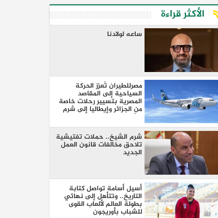
الأكثر قراءة
ساعه لولادنا
مصرللطيران تُعزز الحركة
السياحية إلى المقاصد
المصرية بتسيير رحلات خاصة
من الجزائر وإيطاليا إلى شرم
الشيخ والغردقة
شرم الشيخ.. حملات تفتيشية
تلاحق مخالفات قانون العمل
الجديد
أسيل أسامة تواصل كتابة
التاريخ.. وتتأهل إلى نهائي
بطولة العالم لألعاب القوى
للشباب بأوريجون