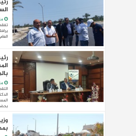
رئي
الس
من
تفقد
يرافق
العام
رئي
الم
بال
من
التق
الدكت
المست
بحضور
وزي
بمد