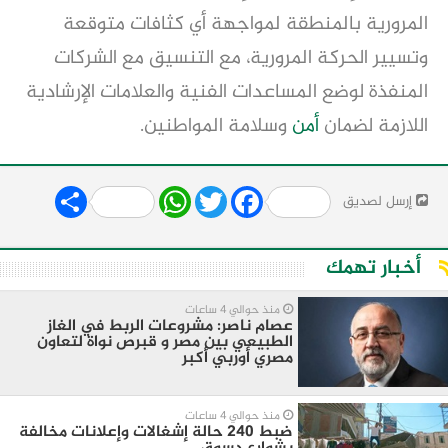
المرورية بالمنطقة لمواجهة أي كثافات متوقعة
وتسيير الحركة المرورية، مع التنسيق مع الشركات
المنفذة لوضع المساعدات الفنية والعلامات الإرشادية
اللازمة لضمان
أمن
وسلامة المواطنين.
Share
WhatsApp
Twitter
Facebook
إرسل لصديق
أخبار تهمك
منذ حوالي 4 ساعات
عصام ناصر: مشروعات الربط في الغاز
الطبيعي بين مصر و قبرص نواة لتعاون
مصري أوربي أكبر
منذ حوالي 4 ساعات
ضبط 240 حالة إشغالات وإعلانات مخالفة