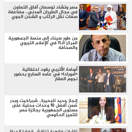
مصر وتشاد توسعان آفاق التعاون
في مجال الطيران المدني.. مضاعفة
سعات نقل الركاب و الشحن الجوي
من طور سيناء إلى منصة الجمهورية
المركز الـ11 في الإعلام التربوي
والصحافة
أسامة الأتربي يقود احتفالية
«أمورادا» في عامه السابع بحضور
نجوم العقار
إنجاز جديد للبحيرة.. شبراخيت وبدر
ضمن أفضل 10 وحدات محلية على
مستوى الجمهورية بجائزة مصر
للتميز الحكومي
لقاءات فقهية تناقش قضايا الحياة