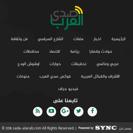
الرئيسية
اخبار
ملفات
الشارع السياسي
فن وثقافة
حوادث وقضايا
رياضة
اقتصاد
محافظات
عربي وعالمي
تحقيقات
حوارات
اوشوش الودع
الاشراف والقبائل العربية
فوكس صدي العرب
منوعات
فيديو جراف
تابعنا على
يصدر عن
© 2016 sada-alarab.com All Rights Reserved. |