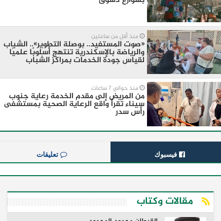
بشوارع دسوق
منذ أقل من ساعتين
«صوت المستفيد.. بوصلة التطوير».. الشباب
والرياضة بالإسكندرية تنتهج أسلوبًا علميًا
لقياس جودة الخدمات بمراكز الشباب
منذ حوالي 7 ساعات
من المريض إلى مقدم الخدمة رعاية جنوب
سيناء تقرأ واقع الرعاية الصحية بمستشفى
رأس سدر
فيسبوك
تعليقات
مقالات وكتاب