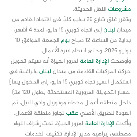
مشروعات
النقل الحديثة.
وتقرر غلق شارع 26 يوليو كليًا في الاتجاه القادم من
ميدان
لبنان
إلى اتجاه كوبري 15 مايو، لمدة 4 أشهر،
بداية من الساعة 12 صباح
يوم
الجمعة الموافق 10
يوليو 2026، وحتى انتهاء فترة الأعمال.
وأوضحت
الإدارة العامة
لمرور الجيزة أنه سيتم تحويل
حركة المركبات القادمة من ميدان
لبنان
والراغبة في
استكمال السير تجاه كوبري 15 مايو، إلى الدخول يسارًا
لمسار التحويلة المرورية المستحدثة بطول 120 مترًا
داخل منطقة أعمال محطة مونوريل وادي النيل، ثم
العودة للطريق الأصلي
عقب
تجاوز منطقة الأعمال.
وأكدت
الإدارة العامة
لمرور الجيزة، تحت إشراف اللواء
مصطفى إبراهيم مدير الإدارة، تكثيف الخدمات