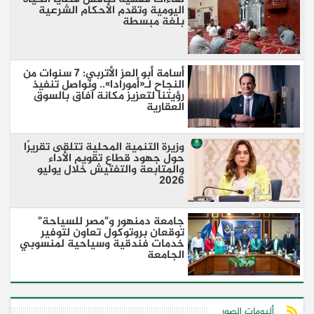
اليومية وتقدم الأحكام الشرعية
بلغة مبسطة
أسامة أبو العز الأتربي: 7 سنوات من
النجاح لـ«أمورادا».. ونواصل تنفيذ
رؤيتنا لتعزيز مكانة آفاق بالسوق
العقارية
وزيرة التنمية المحلية تتلقى تقريرًا
حول جهود قطاع تقويم الأداء
والمتابعة والتفتيش خلال يوليو
2026
جامعة دمنهور و"مصر للسياحة"
توقعان بروتوكول تعاون لتوفير
خدمات فندقية وسياحية لمنسوبي
الجامعة
ألبومات الصور