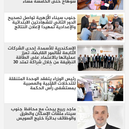
سوهاج حتى الخامسة مساءً
جنوب سيناء الأزهرية تواصل تصحيح
الدور الثاني للشهادتين الابتدائية
والإعدادية تمهيدًا لإعلان النتائج
الإسكندرية للأسمدة، إحدى الشركات
التابعة لڤالمور القابضة، تعزز
عملياتها بالاعتماد على الطاقة
النظيفة من خلال شراكة تمتد 30
عامًا مع SolarizEgypt
رئيس الوزراء يتفقد الوحدة المتنقلة
للتدخلات القلبية والعصبية
بمستشفى رأس الحكمة
ماجد ربيع يبحث مع محافظ جنوب
سيناء ملفات الإسكان والطرق
والوظائف بدائرة خليج السويس