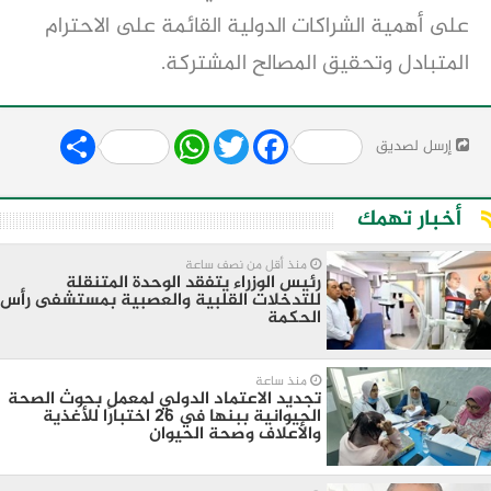
على أهمية الشراكات الدولية القائمة على الاحترام
المتبادل وتحقيق المصالح المشتركة.
Share
WhatsApp
Twitter
Facebook
إرسل لصديق
أخبار تهمك
منذ أقل من نصف ساعة
رئيس الوزراء يتفقد الوحدة المتنقلة
للتدخلات القلبية والعصبية بمستشفى رأس
الحكمة
منذ ساعة
تجديد الاعتماد الدولي لمعمل بحوث الصحة
الحيوانية ببنها في 26 اختبارًا للأغذية
والأعلاف وصحة الحيوان