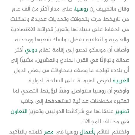
وقال ماتفييف إن
روسيا
، على مدار أكثر من ألف عام
من تاريخها، مرت بتحولات وتحديات عديدة، وتمكنت
من الحفاظ على سيادتها وتعزيز قدراتها الاقتصادية
والعلمية والثقافية بفضل تماسك شعبها ووحدته.
وأضاف أن موسكو تدعو إلى إقامة نظام
دولي
أكثر
عدالة وتوازنًا في القرن الحادي والعشرين، مشيرًا إلى
أن بلاده تواجه ما وصفه بمحاولات من بعض الدول
الغربية
لفرض الهيمنة على الساحة الدولية.
وأوضح أن روسيا ستواصل، وفقًا لرؤيتها، التصدي لما
تعتبره مخططات عدائية تستهدفها، إلى جانب
تطوير
علاقاتها مع شركائها الدوليين وتعزيز
التعاون
في مختلف المجالات.
واختتم القائم
بأعمال
روسيا في
مصر
كلمته بالتأكيد