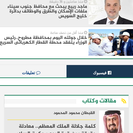
منذ ساعتين و 36 دقيقة
ماجد ربيع يبحث مع محافظ جنوب سيناء
ملفات الإسكان والطرق والوظائف بدائرة
خليج السويس
منذ أقل من نصف ساعة
خلال جولته اليوم بمحافظة مطروح..رئيس
الوزراء يتفقد محطة القطار الكهربائى السريع
فيسبوك
تعليقات
مقالات وكتاب
القبطان محمود المحمود
كلمة جلالة الملك المعظم.. معادلة