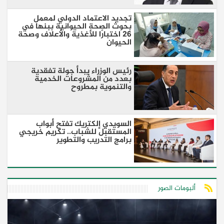
تجديد الاعتماد الدولي لمعمل
بحوث الصحة الحيوانية ببنها في
26 اختبارًا للأغذية والأعلاف وصحة
الحيوان
رئيس الوزراء يبدأ جولة تفقدية
بعدد من المشروعات الخدمية
والتنموية بمطروح
السويدي إلكتريك تفتح أبواب
المستقبل للشباب.. تكريم خريجي
برامج التدريب والتطوير
ألبومات الصور