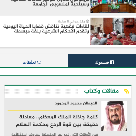
وسياحية لمنسوبي الجامعة
منذ حوالي 11 ساعة
لقاءات فقهية تناقش قضايا الحياة اليومية
وتقدم الأحكام الشرعية بلغة مبسطة
فيسبوك
تعليقات
مقالات وكتاب
القبطان محمود المحمود
كلمة جلالة الملك المعظم.. معادلة
دقيقة بين قوة الردع وحكمة السلام
في الأوقات التي تمر بها المنطقة بظروف استثنائية