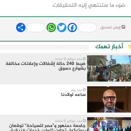
ضوء ما ستنتهي إليه التحقيقات.
Share
WhatsApp
Twitter
Facebook
إرسل لصديق
أخبار تهمك
منذ حوالي 12 ساعة
ضبط 240 حالة إشغالات وإعلانات مخالفة
بشوارع دسوق
منذ يوم
ساعه لولادنا
منذ حوالي 12 ساعة
جامعة دمنهور و"مصر للسياحة" توقعان
بروتوكول تعاون لتوفير خدمات فندقية