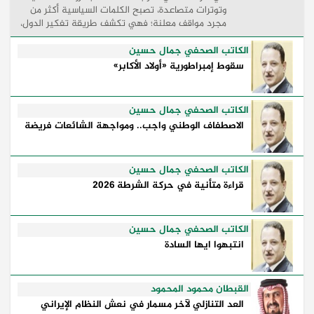
وتوترات متصاعدة، تصبح الكلمات السياسية أكثر من
مجرد مواقف معلنة؛ فهي تكشف طريقة تفكير الدول،
وكيفية إدارتها للأزمات، والحدود التي تفصل بين القوة
...
الكاتب الصحفي جمال حسين
سقوط إمبراطورية «أولاد الأكابر»
الكاتب الصحفي جمال حسين
الاصطفاف الوطني واجب.. ومواجهة الشائعات فريضة
الكاتب الصحفي جمال حسين
قراءة متأنية في حركة الشرطة 2026
الكاتب الصحفي جمال حسين
انتبهوا ايها السادة
القبطان محمود المحمود
العد التنازلي لآخر مسمار في نعش النظام الإيراني