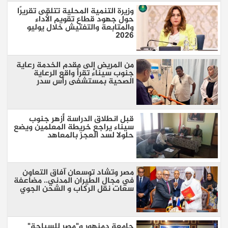
وزيرة التنمية المحلية تتلقى تقريرًا
حول جهود قطاع تقويم الأداء
والمتابعة والتفتيش خلال يوليو
2026
من المريض إلى مقدم الخدمة رعاية
جنوب سيناء تقرأ واقع الرعاية
الصحية بمستشفى رأس سدر
قبل انطلاق الدراسة أزهر جنوب
سيناء يراجع خريطة المعلمين ويضع
حلولا لسد العجز بالمعاهد
مصر وتشاد توسعان آفاق التعاون
في مجال الطيران المدني.. مضاعفة
سعات نقل الركاب و الشحن الجوي
جامعة دمنهور و"مصر للسياحة"