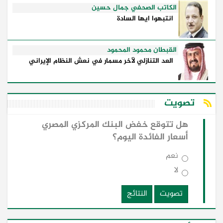
الكاتب الصحفي جمال حسين
انتبهوا ايها السادة
القبطان محمود المحمود
العد التنازلي لآخر مسمار في نعش النظام الإيراني
تصويت
هل تتوقع خفض البنك المركزي المصري
أسعار الفائدة اليوم؟
نعم
لا
تصويت
النتائج