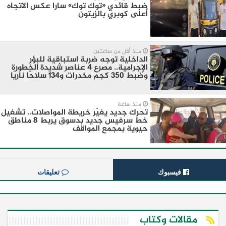
ضبط قائدي «توك توك» سارا عكس الاتجاه
أعلى كوبري بالزيتون
منذ أقل من ساعتين
الداخلية توجه ضربة استباقية للبؤر
الإجرامية.. مصرع 4 عناصر شديدة الخطورة
وضبط 350 كجم مخدرات و134 سلاحًا ناريًا
منذ ساعة
تحرك جديد يغيّر خريطة المواصلات.. تشغيل
خط سرفيس جديد بدسوق يربط 8 مناطق
حيوية بمجمع المواقف
فيسبوك
تعليقات
مقالات وكتاب