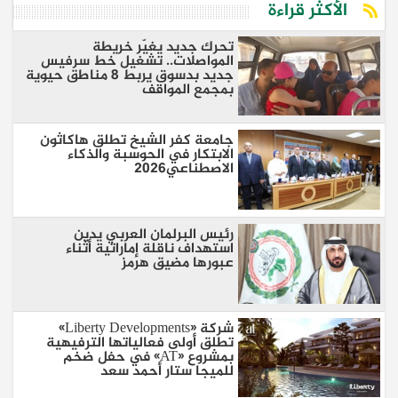
الأكثر قراءة
تحرك جديد يغيّر خريطة
المواصلات.. تشغيل خط سرفيس
جديد بدسوق يربط 8 مناطق حيوية
بمجمع المواقف
جامعة كفر الشيخ تطلق هاكاثون
الابتكار في الحوسبة والذكاء
الاصطناعي2026
رئيس البرلمان العربي يدين
استهداف ناقلة إماراتية أثناء
عبورها مضيق هرمز
شركة «Liberty Developments»
تطلق أولى فعالياتها الترفيهية
بمشروع «AT» في حفل ضخم
للميجا ستار أحمد سعد