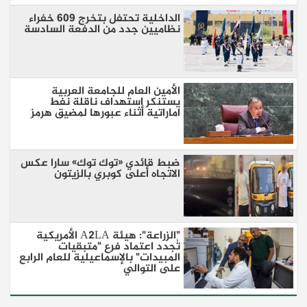
الداخلية تحتفل بتخرج 609 خفراء
نظاميين جدد من الدفعة السادسة
الأمين العام للجامعة العربية
يستنكر استهداف ناقلة نفط
اماراتية أثناء عبورها لمضيق هرمز
ضبط قائدي «توك توك» سارا عكس
الاتجاه أعلى كوبري بالزيتون
"الزراعة": هيئة A2LA الأمريكية
تُجدد اعتماد فرع "متبقيات
المبيدات" بالإسماعيلية للعام الرابع
على التوالي