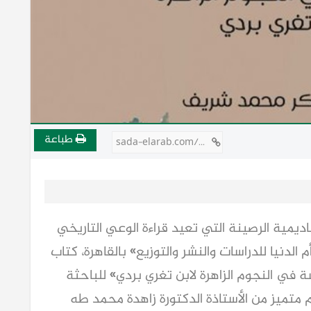
طباعة
sada-elarab.com/808441
كاديمية الرصينة التي تعيد قراءة الوعي التاريخي
الدنيا للدراسات والنشر والتوزيع» بالقاهرة، كتاب
 في النجوم الزاهرة لابن تغري بردي» للباحثة
 متميز من الأستاذة الدكتورة زاهدة محمد طه