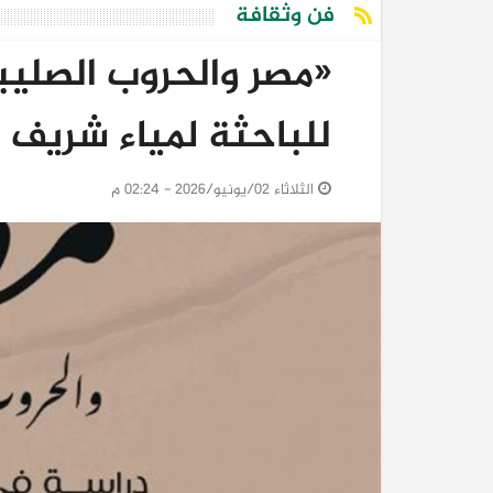
فن وثقافة
«مصر والحروب الصليب
للباحثة لمياء شريف 
الثلاثاء 02/يونيو/2026 - 02:24 م