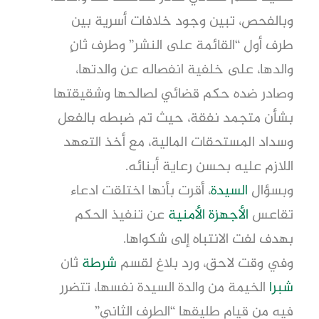
وبالفحص، تبين وجود خلافات أسرية بين
طرف أول “القائمة على النشر” وطرف ثانٍ
والدها، على خلفية انفصاله عن والدتها،
وصادر ضده حكم قضائي لصالحها وشقيقتها
بشأن متجمد نفقة، حيث تم ضبطه بالفعل
وسداد المستحقات المالية، مع أخذ التعهد
اللازم عليه بحسن رعاية أبنائه.
وبسؤال
السيدة
، أقرت بأنها اختلقت ادعاء
تقاعس
الأجهزة الأمنية
عن تنفيذ الحكم
بهدف لفت الانتباه إلى شكواها.
وفي وقت لاحق، ورد بلاغ لقسم
شرطة
ثان
شبرا
الخيمة من والدة السيدة نفسها، تتضرر
فيه من قيام طليقها “الطرف الثاني”