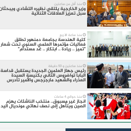
منذ أقل من ساعتين
وزير الخارجية يلتقي نظيره التشادي ويبحثان
سبل تعزيز العلاقات الثنائية
منذ ساعة الا ربع
كلية الهندسة بجامعة دمنهور تطلق
فعاليات مؤتمرها العلمي السنوي تحت شعار
"تميز .. ريادة .. ابتكار .. غد مستدام"
منذ ساعتين و 50 دقيقة
رئيس جهاز العلمين الجديدة يستقبل قداسة
البابا تواضروس الثاني بكنيسة السيدة
العذراء والشهيد مارجرجس والأمير تادرس
منذ حوالي 4 ساعات
انجاز غير مسبوق.. منتخب الناشئات يهزم
الصين ويتأهل إلى نصف نهائي مونديال اليد