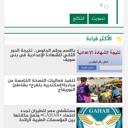
لا
تصويت
النتائج
الأكثر قراءة
بالاسم ورقم الجلوس.. نتيجة الدور
الثاني للشهادة الإعدادية فى بنى
سويف
تنفيذ فعاليات النسخة الخامسة من
مبادرة«إسكندرية بتفرح» بشاطئ
البوريفاج
مستشفى مصر للطيران تجدد
اعتماد «GAHAR» وتعزز مكانتها
بين المؤسسات الطبية الرائدة