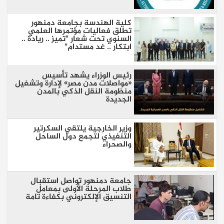
كلية الهندسة بجامعة دمنهور
تطلق فعاليات مؤتمرها العلمي
السنوي تحت شعار "تميز .. ريادة ..
ابتكار .. غد مستدام"
رئيس الوزراء يشهد تأسيس
«مواصلات مدن مصر» لإدارة وتشغيل
منظومة النقل الذكي بالمدن
الجديدة
وزير الخارجية يلتقي السكرتير
التنفيذي لتجمع دول الساحل
والصحراء
جامعة دمنهور تواصل استقبال
طلاب المرحلة الأولى بمعامل
التنسيق الإلكتروني بكفاءة تامة