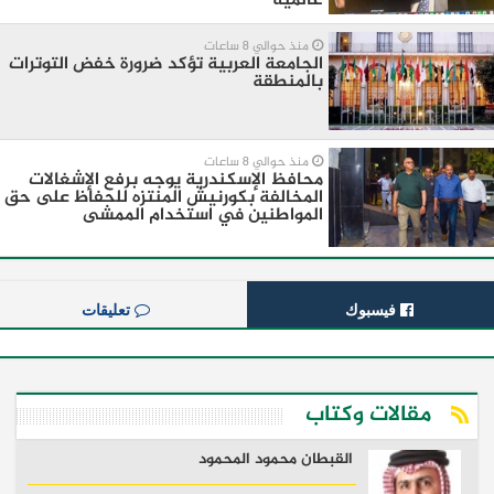
عالمية
منذ حوالي 8 ساعات
الجامعة العربية تؤكد ضرورة خفض التوترات
بالمنطقة ‏
منذ حوالي 8 ساعات
محافظ الإسكندرية يوجه برفع الإشغالات
المخالفة بكورنيش المنتزه للحفاظ على حق
المواطنين في استخدام الممشى
فيسبوك
تعليقات
مقالات وكتاب
القبطان محمود المحمود