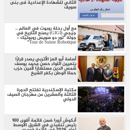
الثاني للشهادة الإعدادية فى بنى
سويف
مع أول رحلة روبوت في العالم ..
جيجي (GIGI) يصنع التاريخ في
جولة "تور دو سويس روبوتيك -
Tour de Suisse Robotique"
أسامة أبو العز الأتربي يصدر قرارًا
بتعيين اللواء حسن محمد يوسف
شمس الدين مستشارًا لأمين حزب
حماة الوطن بكفر الشيخ
مكتبة الإسكندرية تفتتح الدورة
الثالثة والعشرين من مهرجان الصيف
الدولي
أنكوش أرورا ضمن قائمة أقوى 100
رئيس تنفيذي في الشرق الأوسط
لعام 2026 في قائمة فوربس