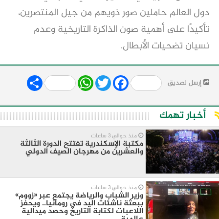
دول العالم حاملين صور ذويهم من جيل المنتصرين،
تأكيدًا على أهمية صون الذاكرة التاريخية وعدم
نسيان تضحيات الأبطال.
Share
WhatsApp
Twitter
Facebook
إرسل لصديق
أخبار تهمك
منذ حوالي 3 ساعات
مكتبة الإسكندرية تفتتح الدورة الثالثة
والعشرين من مهرجان الصيف الدولي
منذ حوالي 3 ساعات
وزير الشباب والرياضة يجتمع عبر «زووم»
ببعثة ناشئات اليد في رومانيا.. ويحفز
اللاعبات لكتابة التاريخ وحصد ميدالية