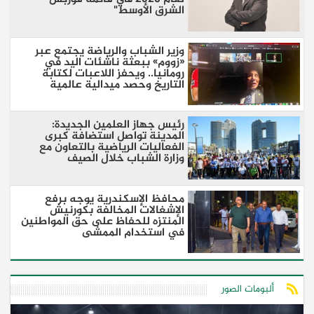
الشرق الأوسط"
وزير الشباب والرياضة يجتمع عبر
«زووم» ببعثة ناشئات اليد في
رومانيا.. ويحفز اللاعبات لكتابة
التاريخ وحصد ميدالية عالمية
رئيس جهاز العلمين الجديدة:
المدينة تواصل استضافة كبرى
الفعاليات الرياضية بالتعاون مع
وزارة الشباب خلال الصيف
محافظ الإسكندرية يوجه برفع
الإشغالات المخالفة بكورنيش
المنتزه للحفاظ على حق المواطنين
في استخدام الممشى
ألبومات الصور