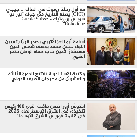
مع أول رحلة روبوت في العالم .. جيجي
(GIGI) يصنع التاريخ في جولة "تور دو
سويس روبوتيك - Tour de Suisse
Robotique"
أسامة أبو العز الأتربي يصدر قرارًا بتعيين
اللواء حسن محمد يوسف شمس الدين
مستشارًا لأمين حزب حماة الوطن بكفر
الشيخ
مكتبة الإسكندرية تفتتح الدورة الثالثة
والعشرين من مهرجان الصيف الدولي
أنكوش أرورا ضمن قائمة أقوى 100 رئيس
تنفيذي في الشرق الأوسط لعام 2026
في قائمة فوربس الشرق الأوسط"