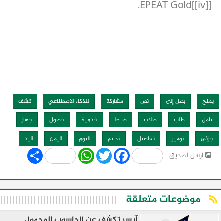
EPEAT Gold[[iv]].
يمنح
يصل إلى
نص
مشاركة
للذكاء الاصطناعي
كشف
عامل
طلب
طلاب
ضبط
خدمية
حصول
جهاز
جزئي
توفير
تفاصيل
تدعم
اليوم
اليمن
اليد
Share
WhatsApp
Twitter
Facebook
إرسل لصديق
موضوعات متعلقة
آيسر تكشف عن الحاسوب المحمول