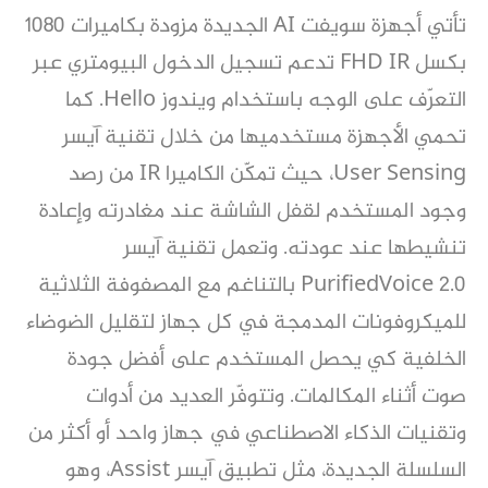
تأتي أجهزة سويفت AI الجديدة مزودة بكاميرات 1080
بكسل FHD IR تدعم تسجيل الدخول البيومتري عبر
التعرّف على الوجه باستخدام ويندوز Hello. كما
تحمي الأجهزة مستخدميها من خلال تقنية آيسر
User Sensing، حيث تمكّن الكاميرا IR من رصد
وجود المستخدم لقفل الشاشة عند مغادرته وإعادة
تنشيطها عند عودته. وتعمل تقنية آيسر
PurifiedVoice 2.0 بالتناغم مع المصفوفة الثلاثية
للميكروفونات المدمجة في كل جهاز لتقليل الضوضاء
الخلفية كي يحصل المستخدم على أفضل جودة
صوت أثناء المكالمات. وتتوفّر العديد من أدوات
وتقنيات الذكاء الاصطناعي في جهاز واحد أو أكثر من
السلسلة الجديدة، مثل تطبيق آيسر Assist، وهو