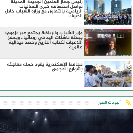
رئيس جهاز العلمين الجديدة: المدينة
تواصل استضافة كبرى الفعاليات
الرياضية بالتعاون مع وزارة الشباب خلال
الصيف
وزير الشباب والرياضة يجتمع عبر «زووم»
ببعثة ناشئات اليد في رومانيا.. ويحفز
اللاعبات لكتابة التاريخ وحصد ميدالية
عالمية
محافظ الإسكندرية يقود حملة مفاجئة
بشوارع العجمي
ألبومات الصور