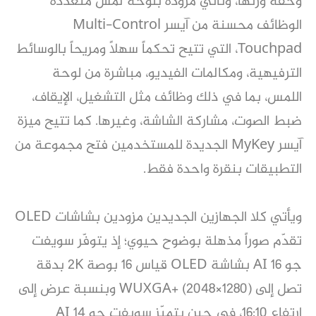
وخفة وزنها، وتأتي مزودة بلوحة لمس متعددة
الوظائف محسنة من آيسر Multi-Control
Touchpad، التي تتيح تحكماً سهلاً ومريحاً بالوسائط
الترفيهية، ومكالمات الفيديو، مباشرة من لوحة
اللمس، بما في ذلك وظائف مثل التشغيل، الإيقاف،
ضبط الصوت، مشاركة الشاشة، وغيرها. كما تتيح ميزة
آيسر MyKey الجديدة للمستخدمين فتح مجموعة من
التطبيقات بنقرة واحدة فقط.
ويأتي كلا الجهازين الجديدين مزودين بشاشات OLED
تقدّم صوراً مذهلة بوضوح حيوي؛ إذ يتوفّر سويفت
جو 16 AI بشاشة OLED قياس 16 بوصة 2K بدقة
تصل إلى WUXGA+ (2048×1280) وبنسبة عرض إلى
ارتفاع 16:10، في حين يتميّز سويفت جو 14 AI