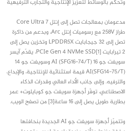
وتحكم بالوسائط لتعزيز الإنتاجية والتجارب الترفيهية
مدعومان بمعالجات تصل إلى إنتل Core Ultra 7
طراز 258V مع رسوميات إنتل Arc، وبدعم من ذاكرة
تصل إلى 32 جيجابايت LPDDR5X وتخزين يصل إلى
2 تيرابايت PCIe Gen 4 NVMe SSD[1]، يقدّم آيسر
سويفت جو 16 AI (SFG16-74/T) وسويفت جو 14
AI(SFG14-75/T) قيمة استثنائية للإنتاجية، والإبداع،
والترفيه. وإلى جانب الأداء العالي وقدرات الذكاء
الاصطناعي، توفّر أجهزة سويفت جو كوبايلوت+ عمر
بطارية طويل يصل إلى 16 ساعة[3] من تصفح الويب.
وتتميّز أجهزة سويفت جو AI الجديدة بنحافتها