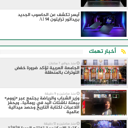
آيسر تكشف عن الحاسوب الجديد
بريداتور ترايتون AI 14
أخبار تهمك
منذ حوالي 7 ساعات
الجامعة العربية تؤكد ضرورة خفض
التوترات بالمنطقة ‏
منذ ساعتين و 9 دقيقة
وزير الشباب والرياضة يجتمع عبر «زووم»
ببعثة ناشئات اليد في رومانيا.. ويحفز
اللاعبات لكتابة التاريخ وحصد ميدالية
عالمية
منذ ساعتين و 12 دقيقة