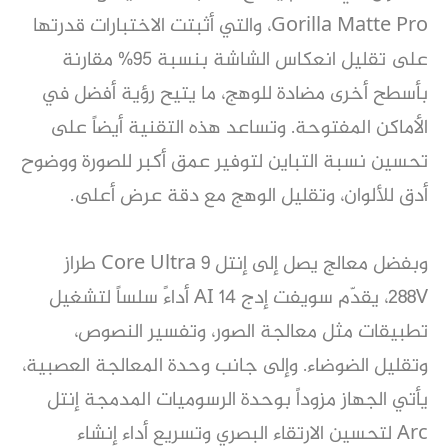
Gorilla Matte Pro، والتي أثبتت الاختبارات قدرتها
على تقليل انعكاس الشاشة بنسبة 95% مقارنة
بأسطح أخرى مضادة للوهج، ما يتيح رؤية أفضل في
الأماكن المفتوحة. وتساعد هذه التقنية أيضاً على
تحسين نسبة التباين لتوفير عمق أكبر للصورة ووضوح
أدق للألوان، وتقليل الوهج مع دقة عرض أعلى.
وبفضل معالج يصل إلى إنتل Core Ultra 9 طراز
288V، يقدّم سويفت إدج 14 AI أداءً سلساً لتشغيل
تطبيقات مثل معالجة الصور، وتفسير النصوص،
وتقليل الضوضاء. وإلى جانب وحدة المعالجة العصبية،
يأتي الجهاز مزوداً بوحدة الرسوميات المدمجة إنتل
Arc لتحسين الارتقاء البصري وتسريع أداء إنشاء