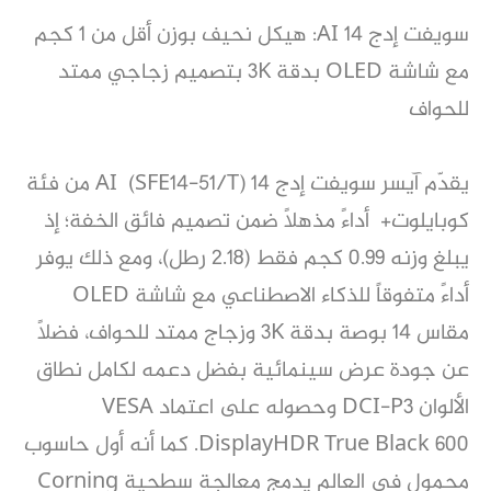
سويفت إدج 14 AI: هيكل نحيف بوزن أقل من 1 كجم
مع شاشة OLED بدقة 3K بتصميم زجاجي ممتد
للحواف
يقدّم آيسر سويفت إدج 14 AI (SFE14-51/T) من فئة
كوبايلوت+ أداءً مذهلاً ضمن تصميم فائق الخفة؛ إذ
يبلغ وزنه 0.99 كجم فقط (2.18 رطل)، ومع ذلك يوفر
أداءً متفوقاً للذكاء الاصطناعي مع شاشة OLED
مقاس 14 بوصة بدقة 3K وزجاج ممتد للحواف، فضلاً
عن جودة عرض سينمائية بفضل دعمه لكامل نطاق
الألوان DCI-P3 وحصوله على اعتماد VESA
DisplayHDR True Black 600. كما أنه أول حاسوب
محمول في العالم يدمج معالجة سطحية Corning