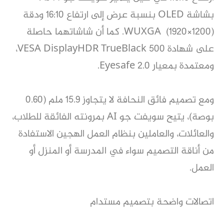
بشاشة OLED بنسبة عرض إلى ارتفاع 16:10 ودقة
WUXGA (1920×1200). كما أن شاشاتهما حاصلة
على شهادة VESA DisplayHDR TrueBlack 500،
ومعتمدة بمعيار Eyesafe 2.0.
ومع تصميم فائق النحافة لا يتجاوز 15.9 ملم (0.60
بوصة)، يتيح سويفت جو AI بمرونته الفائقة للطلاب،
والعائلات، والعاملين بنظام العمل الهجين الاستفادة
من أناقة التصميم سواء في المدرسة أو المنزل أو
العمل.
اتصالات واضحة بتصميم مستدام