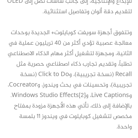
للإبداع والإنتاجية، إلى جانب شاشات تصل إلى OLED
لتقديم دقة ألوان وتفاصيل استثنائية.
وتتفوق أجهزة سويفت كوبايلوت+ الجديدة بوحدات
معالجة عصبية تؤدي أكثر من 40 تريليون عملية في
الثانية، ومجهزة لتشغيل أكثر مهام الذكاء الاصطناعي
تطلباً، وتقديم تجارب ذكاء اصطناعي حصرية مثل
Recall (نسخة تجريبية)، وClick to Do (نسخة
تجريبية)، وتحسينات في بحث ويندوز، وCocreator،
وLive Captions، وWindows Studio Effects[2].
بالإضافة إلى ذلك، تأتي هذه الأجهزة مزودة بمفتاح
مخصص لتشغيل كوبايلوت في ويندوز 11 بلمسة
واحدة.