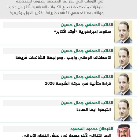
في الأوقات التي تمر بها المنطقة بظروف استثنائية
وتوترات متصاعدة، تصبح الكلمات السياسية أكثر من مجرد
مواقف معلنة؛ فهي تكشف طريقة تفكير الدول، وكيفية
إدارتها للأزمات، والحدود التي تفصل بين القوة ...
الكاتب الصحفي جمال حسين
سقوط إمبراطورية «أولاد الأكابر»
الكاتب الصحفي جمال حسين
الاصطفاف الوطني واجب.. ومواجهة الشائعات فريضة
الكاتب الصحفي جمال حسين
قراءة متأنية في حركة الشرطة 2026
الكاتب الصحفي جمال حسين
انتبهوا ايها السادة
القبطان محمود المحمود
العد التنازلي لآخر مسمار في نعش النظام الإيراني