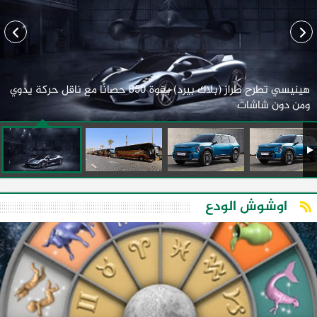
هينيسي تطرح طراز (بلاك بيرد) بقوة 850 حصانًا مع ناقل حركة يدوي
ومن دون شاشات
اوشوش الودع