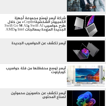
شركة آيسر توسّع مجموعة أجهزة
الكمبيوتر الشخصيةCopilot+ من خلال
طرح حواسيب Swift AI وSwift Go 14 AI
الجديدة المزوّدة بمعالجات Intel وAMD
وSnapdragon
آيسر تكشف عن الحواسيب الجديدة
آيسر توسع محفظتها من فئة حواسيب
كوبايلوت
آيسر تكشف عن حاسوبَين محمولَين
لصناع المحتوى