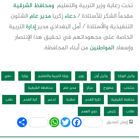
تحت رعاية وزير التربية والتعليم
ومحافظ الشرقية
مقدماً الشكر للأستاذة /
دعاء
زكريا
مدير عام
الشئون
التنفيذية والأستاذة / أمل البغدادي مدير
إدارة
التربية
الخاصة على مجهوداتهم في تحقيق هذا الإنتصار
وإسعاد
المواطنين
من أبناء المحافظة.
وكيل الوزارة
وكيل أول
وزير
وزارة التربية والتعليم
وزارة
نفي
منتخب
مطروح
مركز
مدير عام
محافظة الشرقية
محافظ الشرقية
لكرة القدم
لطلبة
لدعم
كرة القدم
طلب
طلاب
رئيس
ذوي الهمم
Share
WhatsApp
Twitter
Facebook
إرسل لصديق