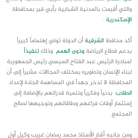
والتي أقيمت بالمدنية الشبابية بأبي قير بمحافظة
الإسكندرية
.
أكد محافظ
الشرقية
أن الدولة تولي إهتماماً كبيراً
بدعم قطاع الرياضة
وذوى الهمم
وذلك
تنفيذا
لمبادرة الرئيس عبد الفتاح السيسي رئيس الجمهورية
لبناء الإنسان وتطويره بمختلف المجالات، مشيراً إلى أن
المحافظة لا تدخر جهداً في المساهمة الجادة لإعداد
الطلاب
بدنياً وفكرياً وتنمية قدراتهم بالإضافة إلى
إستثمار أوقات فراغهم وطاقاتهم وتوجيهها لصالح
المجتمع.
ومن جانبه أشار الأستاذ محمد رمضان غريب وكيل أول