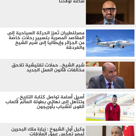
ساعه لولادنا
مصرللطيران تُعزز الحركة السياحية إلى
المقاصد المصرية بتسيير رحلات خاصة
من الجزائر وإيطاليا إلى شرم الشيخ
والغردقة
شرم الشيخ.. حملات تفتيشية تلاحق
مخالفات قانون العمل الجديد
أسيل أسامة تواصل كتابة التاريخ..
وتتأهل إلى نهائي بطولة العالم لألعاب
القوى للشباب بأوريجون
وكيل أول الشيوخ : زيارة ملك البحرين
لمصر تعكس عمق العلاقات