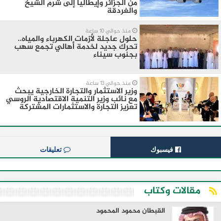
من الجزائر وإيطاليا إلى شرم الشيخ
والغردقة
منذ حوالي 10 ساعة
حلول عاجلة لأزمات الكهرباء والمياه..
تحرك جديد لخدمة أهالي تجمع سهب
بجنوب سيناء
منذ حوالي 13 ساعة
وزير الاستثمار والتجارة الخارجية يبحث
مع نائب وزير التنمية الاقتصادية الروسي
تعزيز التجارة والاستثمارات المشتركة
فيسبوك
تعليقات
مقالات وكتاب
القبطان محمود المحمود