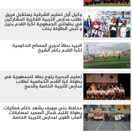
وكيل أول تعليم الشرقية يستقبل فريق
طلاب مدارس التربية الفكرية المشاركين
في بطولتي الجمهورية لكرة القدم بنين
و تنس الطاولة بنات
البريد بطلًا لدوري المصالح الحكومية
لكرة القدم بكفر الشيخ
تعليم البحيرة يتوج بطلا للجمهورية فى
بطولة كرة القدم الخماسية لطلاب
مدارس التربية الخاصة والدمج
محافظ بني سويف يشهد ختام فعاليات
بطولة إقليم شمال الصعيد لمسابقات
ألعاب القوى لمدارس التربية الخاصة