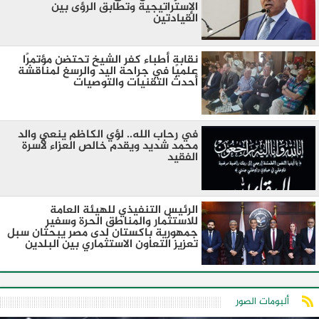
الإستراتيجية وتطابق الرؤى بين
القيادتين
نقابة أطباء كفر الشيخ تحتضن مؤتمرًا
علميًا في جراحة اليد والرسغ لمناقشة
أحدث التقنيات والتوصيات
في رحاب الله.. لؤي الكاظم ينعي والد
محمد شديد ويقدم خالص العزاء لأسرة
الفقيد
الرئيس التنفيذي للهيئة العامة
للاستثمار والمناطق الحرة وسفير
جمهورية باكستان لدى مصر يبحثان سبل
تعزيز التعاون الاستثماري بين البلدين
ألبومات الصور