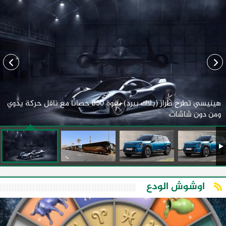
هينيسي تطرح طراز (بلاك بيرد) بقوة 850 حصانًا مع ناقل حركة يدوي
ومن دون شاشات
اوشوش الودع