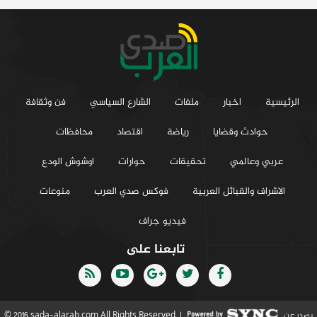
الرئيسية
اخبار
ملفات
الشارع السياسي
فن وثقافة
حوادث وقضايا
رياضة
اقتصاد
محافظات
عربي وعالمي
تحقيقات
حوارات
اوشوش الودع
الاشراف والقبائل العربية
فوكس صدي العرب
منوعات
فيديو جراف
تابعنا على
يصدر عن
© 2016 sada-alarab.com All Rights Reserved. |