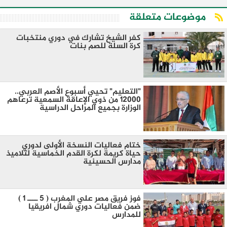
موضوعات متعلقة
كفر الشيخ تشارك في دوري منتخبات
كرة السلة للصم بنات
"التعليم" تحيي أسبوع الأصم العربي..
12000 من ذوي الإعاقة السمعية ترعاهم
الوزارة بجميع المراحل الدراسية
ختام فعاليات النسخة الأولى لدوري
حياة كريمة لكرة القدم الخماسية لتلاميذ
مدارس الحسينية
فوز فريق مصر علي المغرب ( 5 ــــ 1 )
ضمن فعاليات دوري شمال افريقيا
للمدارس