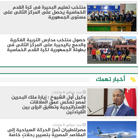
منتخب تعليم البحيرة فى كرة القدم
الخماسية يحصل على المركز الثانى على
مستوى الجمهورية
حصول منتخب مدارس التربية الفكرية
والدمج باليحيرة على المركز الثانى فى
بطولة الجمهورية لكرة القدم الخماسية
أخبار تهمك
منذ حوالي 6 ساعات
وكيل أول الشيوخ : زيارة ملك البحرين
لمصر تعكس عمق العلاقات
الإستراتيجية وتطابق الرؤى بين
القيادتين
منذ حوالي 6 ساعات
مصرللطيران تُعزز الحركة السياحية إلى
المقاصد المصرية بتسيير رحلات خاصة