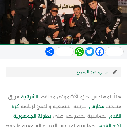
Share
WhatsApp
Twitter
Facebook
سارة عبد السميع
هنأ المهندس حازم الأشموني محافظ
الشرقية
فريق
منتخب
مدارس
التربية السمعية والدمج لرياضة
كرة
القدم
الخماسية لحصولهم على
بطولة الجمهورية
لكرة القدم
الخماسية لمدارس التربية السمعية والدمج