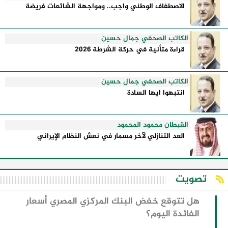
الاصطفاف الوطني واجب.. ومواجهة الشائعات فريضة
الكاتب الصحفي جمال حسين
قراءة متأنية في حركة الشرطة 2026
الكاتب الصحفي جمال حسين
انتبهوا ايها السادة
القبطان محمود المحمود
العد التنازلي لآخر مسمار في نعش النظام الإيراني
تصويت
هل تتوقع خفض البنك المركزي المصري أسعار
الفائدة اليوم؟