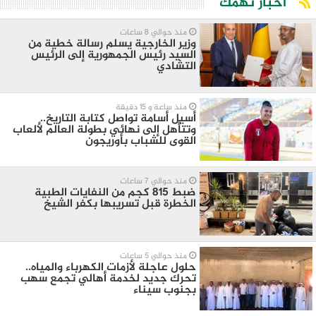
أخبار تهمك
منذ حوالي 8 ساعات
وزير الخارجية يسلم رسالة خطية من
السيد رئيس الجمهورية إلى الرئيس
التشادي
منذ ساعة و 15 دقيقة
أسيل أسامة تواصل كتابة التاريخ..
وتتأهل إلى نهائي بطولة العالم لألعاب
القوى للشباب بأوريجون
منذ حوالي 7 ساعات
ضبط 815 كجم من النفايات الطبية
الخطرة قبل تسريبها بكفر الشيخ
منذ حوالي 5 ساعات
حلول عاجلة لأزمات الكهرباء والمياه..
تحرك جديد لخدمة أهالي تجمع سهب
بجنوب سيناء