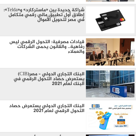
شراكة جديدة بين «ماستركارد» و«Telda»:
إطلاق أول تطبيق مالي رقمي متكامل
في مصر لتحويل الأموال
قيادات مصرفية: التحول الرقمي ليس
رفاهية.. والقانون يحمى الشركات
والعملاء
البنك التجاري الدولي – مصر(CIB)
يستعرض حصاد التحول الرقمي في
البنك لعام 2021
البنك التجاري الدولي يستعرض حصاد
التحول الرقمي لعام 2021