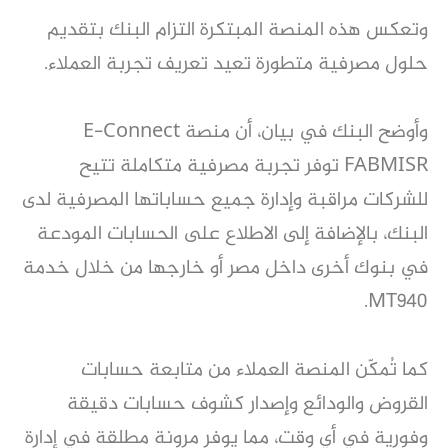
وتعكس هذه المنصة المبتكرة التزام البنك بتقديم
حلول مصرفية متطورة تعيد تعريف تجربة العملاء.
وأوضح البنك في بيان، أن منصة E-Connect
FABMISR توفر تجربة مصرفية متكاملة تتيح
للشركات مراقبة وإدارة جميع حساباتها المصرفية لدى
البنك، بالإضافة إلى الاطلاع على الحسابات المودعة
في بنوك أخرى داخل مصر أو خارجها من خلال خدمة
MT940.
كما تُمكّن المنصة العملاء من متابعة حسابات
القروض والودائع وإصدار كشوف حسابات دقيقة
وفورية في أي وقت، مما يوفر مرونة مطلقة في إدارة