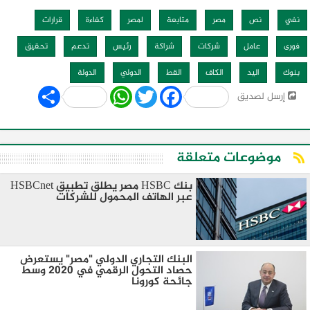
نفي
نص
مصر
متابعة
لمصر
كفاءة
قرارات
فورى
عامل
شركات
شراكة
رئيس
تدعم
تحقيق
بنوك
اليد
الكاف
القط
الدولي
الدولة
Share
WhatsApp
Twitter
Facebook
إرسل لصديق
موضوعات متعلقة
بنك HSBC مصر يطلق تطبيق HSBCnet
عبر الهاتف المحمول للشركات
البنك التجاري الدولي "مصر" يستعرض
حصاد التحول الرقمي في 2020 وسط
جائحة كورونا