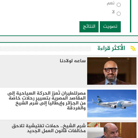
نعم
لا
تصويت
النتائج
الأكثر قراءة
ساعه لولادنا
مصرللطيران تُعزز الحركة السياحية إلى
المقاصد المصرية بتسيير رحلات خاصة
من الجزائر وإيطاليا إلى شرم الشيخ
والغردقة
شرم الشيخ.. حملات تفتيشية تلاحق
مخالفات قانون العمل الجديد