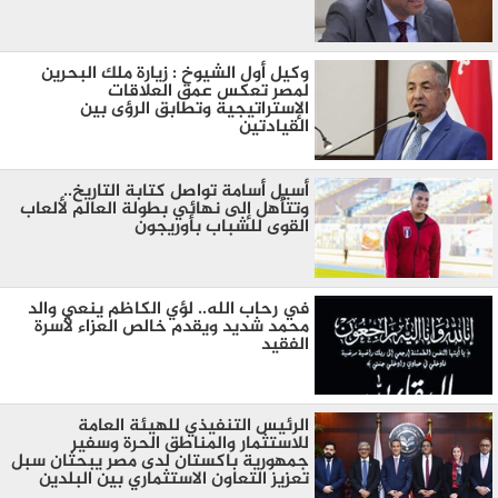
وكيل أول الشيوخ : زيارة ملك البحرين
لمصر تعكس عمق العلاقات
الإستراتيجية وتطابق الرؤى بين
القيادتين
أسيل أسامة تواصل كتابة التاريخ..
وتتأهل إلى نهائي بطولة العالم لألعاب
القوى للشباب بأوريجون
في رحاب الله.. لؤي الكاظم ينعي والد
محمد شديد ويقدم خالص العزاء لأسرة
الفقيد
الرئيس التنفيذي للهيئة العامة
للاستثمار والمناطق الحرة وسفير
جمهورية باكستان لدى مصر يبحثان سبل
تعزيز التعاون الاستثماري بين البلدين