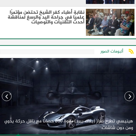
نقابة أطباء كفر الشيخ تحتضن مؤتمرًا
علميًا في جراحة اليد والرسغ لمناقشة
أحدث التقنيات والتوصيات
ألبومات الصور
هينيسي تطرح طراز (بلاك بيرد) بقوة 850 حصانًا مع ناقل حركة يدوي
ومن دون شاشات