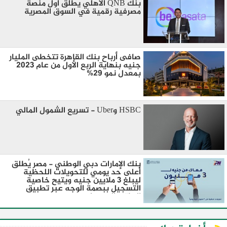
بنك QNB الأهلي يطلق أول منصة
مصرفية رقمية في السوق المصرية
صافى أرباح بنك القاهرة تتخطى المليار
جنيه بنهاية الربع الأول من عام 2023
بمعدل نمو 29%
HSBC وUber - تسريع الشمول المالي
بنك الإمارات دبي الوطني - مصر يُطلق
أعلى حد يومي للتحويلات اللحظية
ليبلغ 3 ملايين جنيه ويتيح خاصية
التسجيل ببصمة الوجه عبر تطبيق
الهاتف المحمول