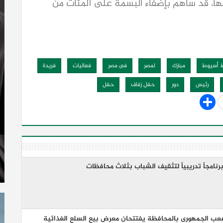
عها، قد ساهم بإضفاء البسمة على المئات من
 أسيوط
مبارك
لمصر
فى مصر
فعاليات
فريدة
رئيس
دور
حفل زفاف
حفل
امجاً تدريبياً لتثقيف الشباب بثلاث محافظات
ب الجمهورى بالمحافظة يفتتحان معرض بيع السلع الغذائية