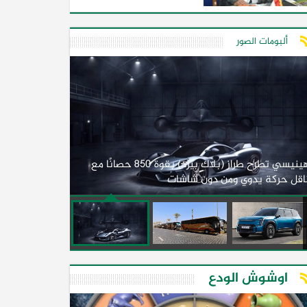
ألبومات الصور
لأول مرة.. مصر
هينيسي تطرح طراز (بلاك بيرد) بقوة 850 حصانًا مع
اقل حركة يدوي ومن دون شاشات
2026)
اوشوش الودع