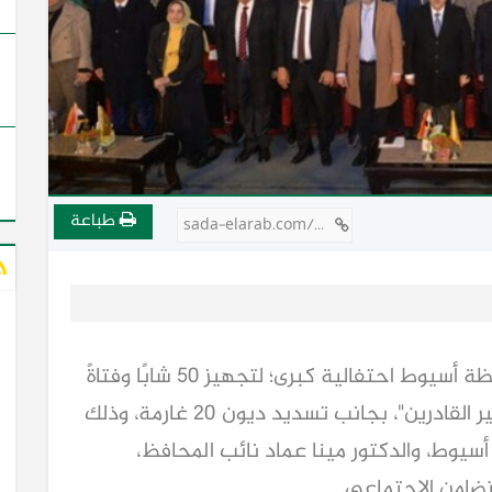
طباعة
sada-elarab.com/756318
نظمت أمانة حزب الشعب الجمهوري بمحافظة أسيوط احتفالية كبرى؛ لتجهيز ٥٠ شابًا وفتاةً
من أبناء المحافظة المقبلين على الزواج "غير القادرين"، بجانب تسديد ديون 20 غارمة، وذلك
أسيوط، والدكتور مينا عماد نائب المحافظ،
تضامن الاجتماعي.