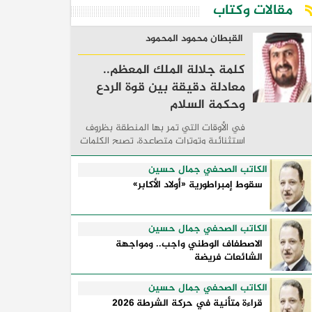
مقالات وكتاب
القبطان محمود المحمود
كلمة جلالة الملك المعظم..
معادلة دقيقة بين قوة الردع
وحكمة السلام
في الأوقات التي تمر بها المنطقة بظروف
استثنائية وتوترات متصاعدة، تصبح الكلمات
السياسية أكثر من مجرد مواقف معلنة؛ فهي
تكشف طريقة تفكير الدول، وكيفية إدارتها
الكاتب الصحفي جمال حسين
للأزمات، والحدود التي تفصل بين القوة ...
سقوط إمبراطورية «أولاد الأكابر»
الكاتب الصحفي جمال حسين
الاصطفاف الوطني واجب.. ومواجهة
الشائعات فريضة
الكاتب الصحفي جمال حسين
قراءة متأنية في حركة الشرطة 2026