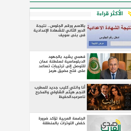
الأكثر قراءة
بالاسم ورقم الجلوس.. نتيجة
الدور الثاني للشهادة الإعدادية
فى بنى سويف
فهمي يشيد بالجهود
الدبلوماسية لسلطنة عمان
للتوصل إلى ترتيبات تساعد
على فتح مضيق هُرمز
أنا وانتي كليب جديد للمطرب
النجم هيثم الشاولي والمخرج
ناصرعبدالحفيظ
الجامعة العربية تؤكد ضرورة
خفض التوترات بالمنطقة ‏