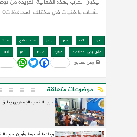
ليكون الحزب بهذه الفعالية الفريدة من نو
الشباب والفتيات في مختلف المحافظات٠
نص
نائب
مصر
مركز
محمد صلاح
محافظ
على أرض المحافظة
عقب
صلاح
شهر
شعب
Share
WhatsApp
Twitter
Facebook
إرسل لصديق
موضوعات متعلقة
حزب الشعب الجمهوري يطلق برن
محافظ أسيوط وأمين حزب الشع