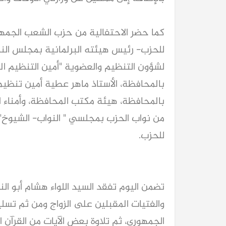
كما حضر الاحتفالية من حزب الشعب الجمهور
للحزب- رئيس هيئته البرلمانية بمجلس النوا
لشؤون التنظيم والعضوية "أمين التنظيم الم
بالمحافظة، الأستاذ ماهر عطية أمين تنظي
بالمحافظة، هيئة مكتب المحافظة، وأمناء الم
من نواب الحزب بمجلسي " النواب- الشيوخ"، 
للحزب.
تضمن اليوم تفقد السيد اللواء هشام أبو ال
والفتيات المقبلين على الزواج ومن ثم تسل
الجمهوري، ثم تلاوة بعض الآيات من القرآن ا