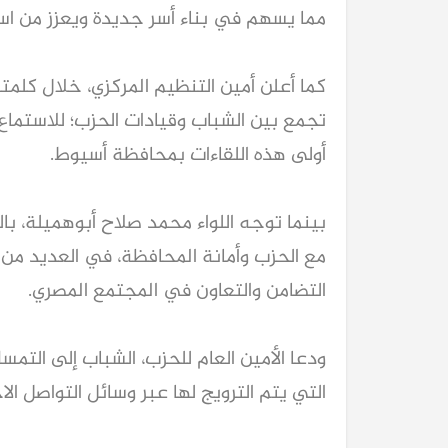
مما يسهم في بناء أسر جديدة ويعزز من است
كما أعلن أمين التنظيم المركزي، خلال كل
تجمع بين الشباب وقيادات الحزب؛ للاستما
أولى هذه اللقاءات بمحافظة أسيوط.
بينما توجه اللواء محمد صلاح أبوهميلة، ب
كيا EV9 GT للباحثين عن متعة قيادة السيار
مع الحزب وأمانة المحافظة، في العديد من ا
العائلية
التضامن والتعاون في المجتمع المصري.
ودعا الأمين العام للحزب، الشباب إلى التم
التي يتم الترويج لها عبر وسائل التواصل ال