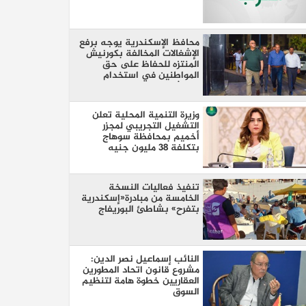
محافظ الإسكندرية يوجه برفع
الإشغالات المخالفة بكورنيش
المنتزه للحفاظ على حق
المواطنين في استخدام
الممشى
وزيرة التنمية المحلية تعلن
التشغيل التجريبي لمجزر
أخميم بمحافظة سوهاج
بتكلفة 38 مليون جنيه
تنفيذ فعاليات النسخة
الخامسة من مبادرة«إسكندرية
بتفرح» بشاطئ البوريفاج
النائب إسماعيل نصر الدين:
مشروع قانون اتحاد المطورين
العقاريين خطوة هامة لتنظيم
السوق