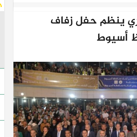
ي ينظم حفل زفاف
ظ أسيوط