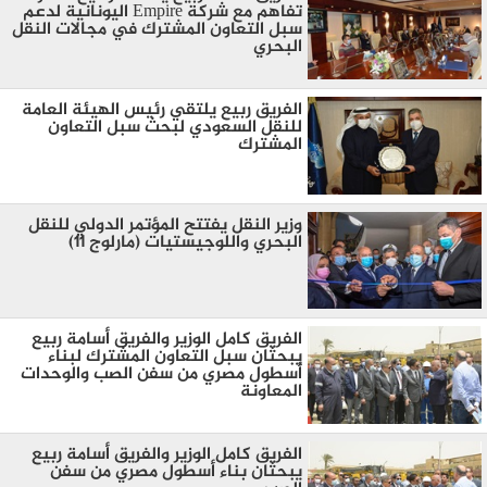
تفاهم مع شركة Empire اليونانية لدعم
سبل التعاون المشترك في مجالات النقل
البحري
الفريق ربيع يلتقي رئيس الهيئة العامة
للنقل السعودي لبحث سبل التعاون
المشترك
وزير النقل يفتتح المؤتمر الدولي للنقل
البحري واللوجيستيات (مارلوج 11)
الفريق كامل الوزير والفريق أسامة ربيع
يبحثان سبل التعاون المشترك لبناء
أسطول مصري من سفن الصب والوحدات
المعاونة
الفريق كامل الوزير والفريق أسامة ربيع
يبحثان بناء أسطول مصري من سفن