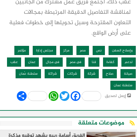
عقب ذلك، اجتمع فريق عمل مشترك من الجانبين
لمناقشة التفاصيل الدقيقة المرتبطة بمجالات
التعاون المقترحة وسبل تحويلها إلى خطوات فعلية
على أرض الواقع.
وإصلاح السفن
نص
مصر
مركز
مجلس إدارة
مؤتمر
لدعم
كفاءة
قنا
فى مصر
فى مجال
عمان
عقب
صيانة
صلاح
شركة
شركات
شراكة
سلطنة عُمان
سلطنة عمان
Share
WhatsApp
Twitter
Facebook
إرسل لصديق
موضوعات متعلقة
الفريق أسامة ربيع يشهد توقيع مذكرة