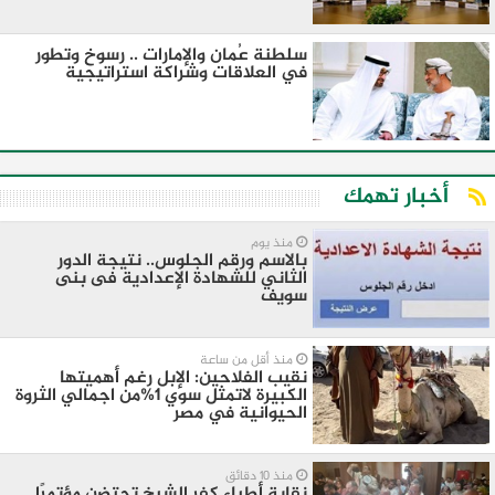
سلطنة عُمان والإمارات .. رسوخ وتطور
في العلاقات وشراكة استراتيجية
أخبار تهمك
منذ يوم
بالاسم ورقم الجلوس.. نتيجة الدور
الثاني للشهادة الإعدادية فى بنى
سويف
منذ أقل من ساعة
نقيب الفلاحين: الإبل رغم أهميتها
الكبيرة لاتمثل سوي 1%من اجمالي الثروة
الحيوانية في مصر
منذ 10 دقائق
نقابة أطباء كفر الشيخ تحتضن مؤتمرًا