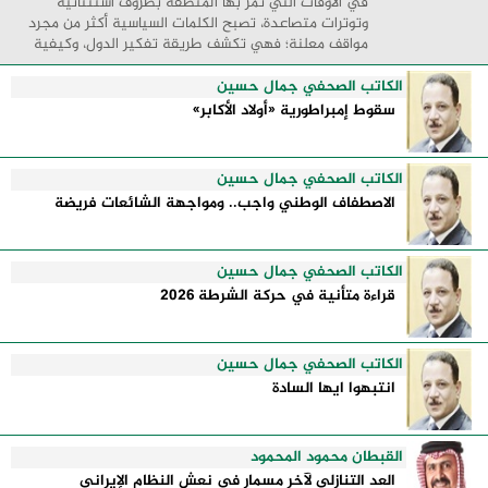
في الأوقات التي تمر بها المنطقة بظروف استثنائية
وتوترات متصاعدة، تصبح الكلمات السياسية أكثر من مجرد
مواقف معلنة؛ فهي تكشف طريقة تفكير الدول، وكيفية
إدارتها للأزمات، والحدود التي تفصل بين القوة ...
الكاتب الصحفي جمال حسين
سقوط إمبراطورية «أولاد الأكابر»
الكاتب الصحفي جمال حسين
الاصطفاف الوطني واجب.. ومواجهة الشائعات فريضة
الكاتب الصحفي جمال حسين
قراءة متأنية في حركة الشرطة 2026
الكاتب الصحفي جمال حسين
انتبهوا ايها السادة
القبطان محمود المحمود
العد التنازلي لآخر مسمار في نعش النظام الإيراني