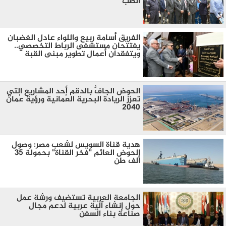
الصب
‏الفريق أسامة ربيع واللواء عادل الغضبان
يفتتحان مستشفى الرباط التخصصي..
ويتفقدان أعمال تطوير مبنى القبة
الحوض الجافُّ بالدقم أحد المشاريع التي
تعزز الريادة البحرية العُمانية ورؤية عُمان
2040
هدية قناة السويس لشعب مصر: وصول
الحوض العائم "فخر القناة" بحمولة ٣٥
ألف طن
الجامعة العربية تستضيف ورشة عمل
حول إنشاء آلية عربية لدعم مجال
صناعة بناء السفن