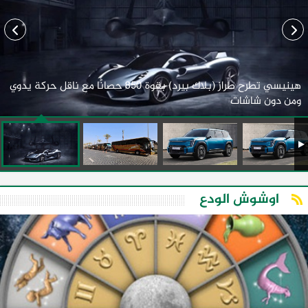
هينيسي تطرح طراز (بلاك بيرد) بقوة 850 حصانًا مع ناقل حركة يدوي
ومن دون شاشات
اوشوش الودع