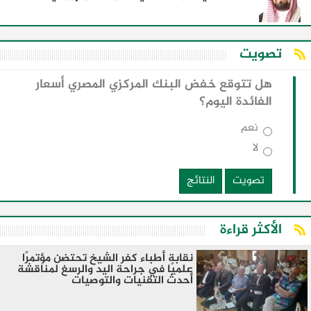
تصويت
هل تتوقع خفض البنك المركزي المصري أسعار
الفائدة اليوم؟
نعم
لا
تصويت
النتائج
الأكثر قراءة
نقابة أطباء كفر الشيخ تحتضن مؤتمرًا
علميًا في جراحة اليد والرسغ لمناقشة
أحدث التقنيات والتوصيات