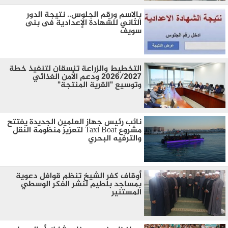
بالاسم ورقم الجلوس.. نتيجة الدور
الثاني للشهادة الإعدادية فى بنى
سويف
التخطيط والزراعة تنسقان لتنفيذ خطة
2026/2027 ودعم الأمن الغذائي
وتوسيع "القرية المنتجة"
نائب رئيس جهاز العلمين الجديدة يفتتح
مشروع Taxi Boat لتعزيز منظومة النقل
والترفيه البحري
أوقاف كفر الشيخ تنظم قوافل دعوية
بمساجد بلطيم لنشر الفكر الوسطي
المستنير