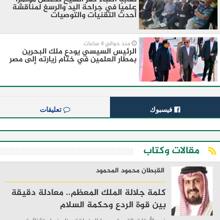
علميًا في جراحة اليد والرسغ لمناقشة
أحدث التقنيات والتوصيات
منذ حوالي 4 ساعات
الرئيس السيسي يودع ملك البحرين
بمطار العلمين في ختام زيارته إلى مصر
فيسبوك
تعليقات
مقالات وكتاب
القبطان محمود المحمود
كلمة جلالة الملك المعظم.. معادلة دقيقة
بين قوة الردع وحكمة السلام