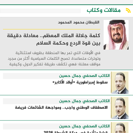
مقالات وكتاب
القبطان محمود المحمود
كلمة جلالة الملك المعظم.. معادلة دقيقة
بين قوة الردع وحكمة السلام
في الأوقات التي تمر بها المنطقة بظروف استثنائية
وتوترات متصاعدة، تصبح الكلمات السياسية أكثر من مجرد
مواقف معلنة؛ فهي تكشف طريقة تفكير الدول، وكيفية
إدارتها للأزمات، والحدود التي تفصل بين القوة ...
الكاتب الصحفي جمال حسين
سقوط إمبراطورية «أولاد الأكابر»
الكاتب الصحفي جمال حسين
الاصطفاف الوطني واجب.. ومواجهة الشائعات فريضة
الكاتب الصحفي جمال حسين
قراءة متأنية في حركة الشرطة 2026