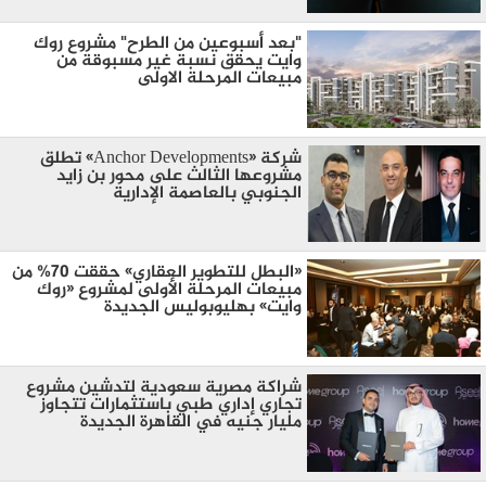
"بعد أسبوعين من الطرح" مشروع روك
وايت يحقق نسبة غير مسبوقة من
مبيعات المرحلة الاولى
شركة «Anchor Developments» تطلق
مشروعها الثالث على محور بن زايد
الجنوبي بالعاصمة الإدارية
«البطل للتطوير العقاري» حققت 70% من
مبيعات المرحلة الأولى لمشروع «روك
وايت» بهليوبوليس الجديدة
شراكة مصرية سعودية لتدشين مشروع
تجاري إداري طبي باستثمارات تتجاوز
مليار جنيه في القاهرة الجديدة