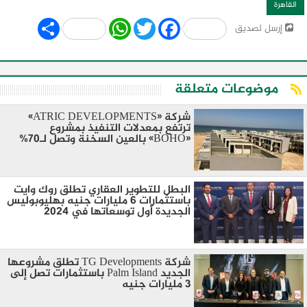
القاهرة
Share
WhatsApp
Twitter
Facebook
إرسل لصديق
موضوعات متعلقة
شركة «ATRIC DEVELOPMENTS»
ترتفع بمعدلات التنفيذ بمشروع
«BOHO» بالعين السخنة وتصل لـ70%
البطل للتطوير العقاري تطلق روك وايت
باستثمارات 6 مليارات جنيه بهليوبوليس
الجديدة أول توسعاتها في 2024
شركة TG Developments تطلق مشروعها
الجديد Palm Island باستثمارات تصل إلى
3 مليارات جنيه