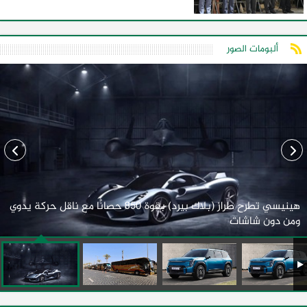
ألبومات الصور
هينيسي تطرح طراز (بلاك بيرد) بقوة 850 حصانًا مع ناقل حركة يدوي
ومن دون شاشات