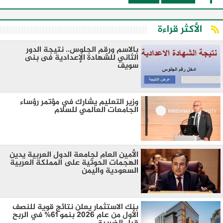
الأكثر قراءة
بالاسم ورقم الجلوس.. نتيجة الدور
الثاني للشهادة الإعدادية فى بنى
سويف
وزير التعليم يشارك في مؤتمر رؤساء
الجامعات العالمي للسلام
الأمين العام لجامعة الدول العربية يدين
الهجمات الحوثية على المملكة العربية
السعودية واليمن
بنك الاستثمار يعلن نتائج قوية للنصف
الأول من عام 2026 بنمو 61% في الربح