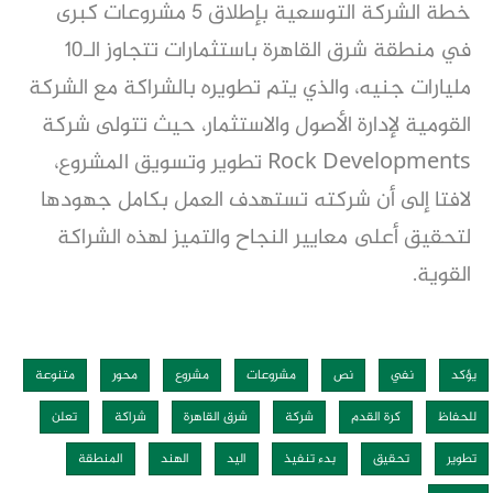
خطة الشركة التوسعية بإطلاق 5 مشروعات كبرى
في منطقة شرق القاهرة باستثمارات تتجاوز الـ10
مليارات جنيه، والذي يتم تطويره بالشراكة مع الشركة
القومية لإدارة الأصول والاستثمار، حيث تتولى شركة
Rock Developments تطوير وتسويق المشروع،
لافتا إلى أن شركته تستهدف العمل بكامل جهودها
لتحقيق أعلى معايير النجاح والتميز لهذه الشراكة
القوية.
يؤكد
نفي
نص
مشروعات
مشروع
محور
متنوعة
للحفاظ
كرة القدم
شركة
شرق القاهرة
شراكة
تعلن
تطوير
تحقيق
بدء تنفيذ
اليد
الهند
المنطقة