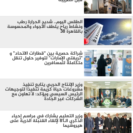
قبل الضريبة
الطقس اليوم.. شديد الحرارة رطب
ونشاط رياح يلطف الأجواء والمحسوسة
بالقاهرة 38
شراكة حصرية بين "قطارات الاتحاد" و
"ثريفتي الإمارات" لتوفير حلول تنقل
متكاملة للمسافرين
وزير الإنتاج الحربي يتابع تنفيذ
مشروعات حياة كريمة تنفيذًا لتوجيهات
الرئيس السيسي ويؤكد: لا تهاون مع
الشركات غير الجادة
وزير التعليم يشارك في مراسم إحياء
الذكرى الـ81 لإلقاء القنبلة الذرية على
هيروشيما