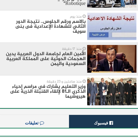
Robotique"
منذ يوم
بالاسم ورقم الجلوس.. نتيجة الدور
الثاني للشهادة الإعدادية فى بنى
سويف
منذ 17 دقيقة
الأمين العام لجامعة الدول العربية يدين
الهجمات الحوثية على المملكة العربية
السعودية واليمن
منذ ساعتين و 23 دقيقة
وزير التعليم يشارك في مراسم إحياء
الذكرى الـ81 لإلقاء القنبلة الذرية على
هيروشيما
فيسبوك
تعليقات