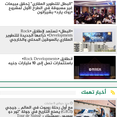
"البطل للتطوير العقاري" تحقق مبيعات
غير مسبوقة في الطرح الأول لمشروع
«روك يارد» بشيراتون
«البطل» تستعد لإطلاق «Rock
Developments» ذراعها الجديدة للتطوير
العقاري بالسوقين المحلي والخارجي
انطلاق «Rock Developments»
باستثمارات تصل إلى 10 مليارات جنيه
أخبار تهمك
منذ حوالي 8 ساعات
مع أول رحلة روبوت في العالم .. جيجي
(GIGI) يصنع التاريخ في جولة "تور دو
سويس روبوتيك - Tour de Suisse