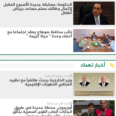
الحكومة: مسابقة جديدة الأسبوع المقبل
لإكمال وظائف معلم مساعد برياض
أطفال
نائب محافظ سوهاج يعقد اجتماعا مع
أعضاء وحدة " حياة كريمة "
أخبار تهمك
منذ حوالي 14 ساعة
وزير الخارجية يبحث هاتفياً مع نظيره
العراقي التطورات الإقليمية
منذ أقل من ساعة
أوريجون.. محطة جديدة في طريق
انجازات ألعاب القوى المصرية بتألق