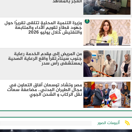
العجز بالمعاهد
وزيرة التنمية المحلية تتلقى تقريرًا حول
جهود قطاع تقويم الأداء والمتابعة
والتفتيش خلال يوليو 2026
من المريض إلى مقدم الخدمة رعاية
جنوب سيناء تقرأ واقع الرعاية الصحية
بمستشفى رأس سدر
مصر وتشاد توسعان آفاق التعاون في
مجال الطيران المدني.. مضاعفة سعات
نقل الركاب و الشحن الجوي
ألبومات الصور