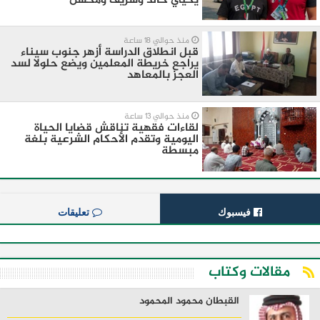
يحيي خالد وشريف ومحسن
منذ حوالي 18 ساعة
قبل انطلاق الدراسة أزهر جنوب سيناء
يراجع خريطة المعلمين ويضع حلولا لسد
العجز بالمعاهد
منذ حوالي 13 ساعة
لقاءات فقهية تناقش قضايا الحياة
اليومية وتقدم الأحكام الشرعية بلغة
مبسطة
فيسبوك
تعليقات
مقالات وكتاب
القبطان محمود المحمود