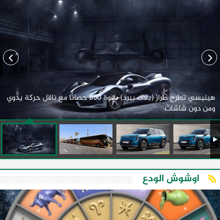
هينيسي تطرح طراز (بلاك بيرد) بقوة 850 حصانًا مع ناقل حركة يدوي
ومن دون شاشات
اوشوش الودع