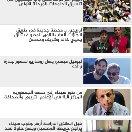
تنسيق الجامعات المرحلة الأولى
أوريجون.. محطة جديدة في طريق
انجازات ألعاب القوى المصرية بتألق
يحيي خالد وشريف ومحسن
ليونيل ميسي يصل روساريو لحضور جنازة
والده
من طور سيناء إلى منصة الجمهورية
المركز الـ11 في الإعلام التربوي والصحافة
قبل انطلاق الدراسة أزهر جنوب سيناء
يراجع خريطة المعلمين ويضع حلولا لسد