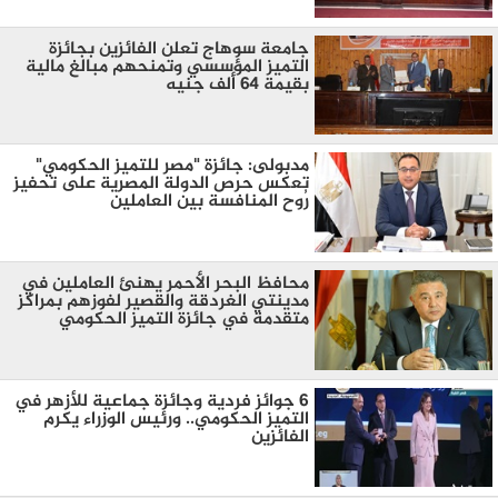
جامعة سوهاج تعلن الفائزين بجائزة
التميز المؤسسي وتمنحهم مبالغ مالية
بقيمة ٦٤ ألف جنيه
مدبولى: جائزة "مصر للتميز الحكومي"
تعكس حرص الدولة المصرية على تحفيز
رُوح المنافسة بين العاملين
محافظ البحر الأحمر يهنئ العاملين في
مدينتي الغردقة والقصير لفوزهم بمراكز
متقدمة في جائزة التميز الحكومي
6 جوائز فردية وجائزة جماعية للأزهر في
التميز الحكومي.. ورئيس الوزراء يكرم
الفائزين