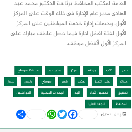
العامة لمكتب المحافظ برئاسة الدكتور محمد عبد
الهادى مدير عام الإدارة فى ذلك الوقت على المركز
الأول، وحصلت إدارة خدمة المواطنين على المركز
الأول لفئة افضل ادارة فيما حصل عاطف مبارك على
المركز الأول لأفضل موظف.
نص
نائب
موظف
مركز
مدير عام
محافظ سوهاج
مبارك
على التميز
عقب
شهر
سوهاج
رئيس
جهاز
تحقيق
تحسين الأداء
اليد
الوحدات المحلية
المواطنين
المحافظ
اللجنة العليا
Share
WhatsApp
Twitter
Facebook
إرسل لصديق