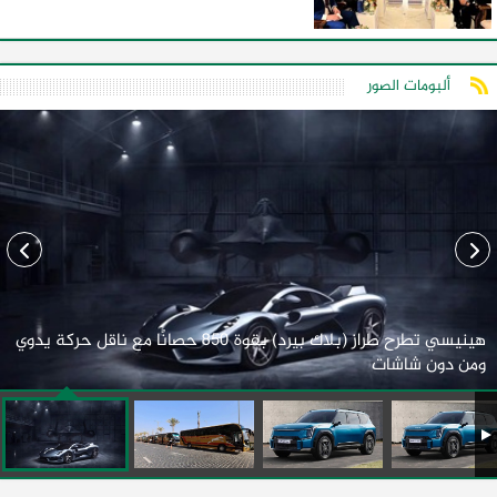
ألبومات الصور
هينيسي تطرح طراز (بلاك بيرد) بقوة 850 حصانًا مع ناقل حركة يدوي
ومن دون شاشات