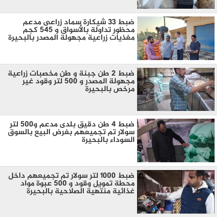
ضبط 33 شيكارة سماد زراعى مدعم
محظور تداولة بالأسواق و 545 كجم
مغذيات زراعية مجهولة المصدر بالبحيرة
ضبط 2 طن جبنة و طن مخصبات زراعية
مجهولة المصدر و 500 لتر وقود غير
مرخص بالبحيرة
ضبط ٤ طن دقيق بلدى مدعم و٥٠٠ لتر
سولار تم تجميعهم بغرض البيع بالسوق
السوداء بالبحيرة
ضبط ١٠٠٠ لتر سولار تم تجميعهم داخل
محطة تمويل وقود و ٥٠٠ عبوة مواد
غذائية منتهية الصلاحية بالبحيرة