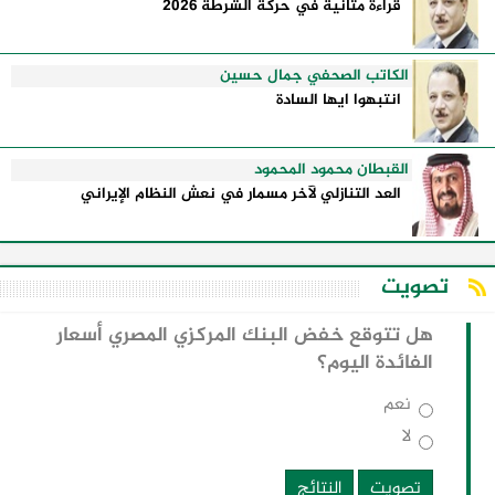
قراءة متأنية في حركة الشرطة 2026
الكاتب الصحفي جمال حسين
انتبهوا ايها السادة
القبطان محمود المحمود
العد التنازلي لآخر مسمار في نعش النظام الإيراني
تصويت
هل تتوقع خفض البنك المركزي المصري أسعار
الفائدة اليوم؟
نعم
لا
تصويت
النتائج