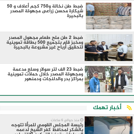
ضبط طن نخالة و750 كجم أعلاف و 50
شيكارة محسن زراعى مجهولة المصدر
بالبحيرة
ضبط 2 طن ملح طعام مجهول المصدر
ومخبز قام بتجميع 500 بطاقة تموينية
لتحقيق أرباح غير مشروعة بالبحيرة
ضبط 23 الف لتر سولار وسلع مدعمة
ومجهولة المصدر خلال حملات تموينية
بمراكز بدر والدلنجات ودمنهور
أخبار تهمك
منذ حوالي 6 ساعات
رئيسة المجلس القومي للمرأة تتوجه
بالشكر لمحافظ كفر الشيخ لدعمه