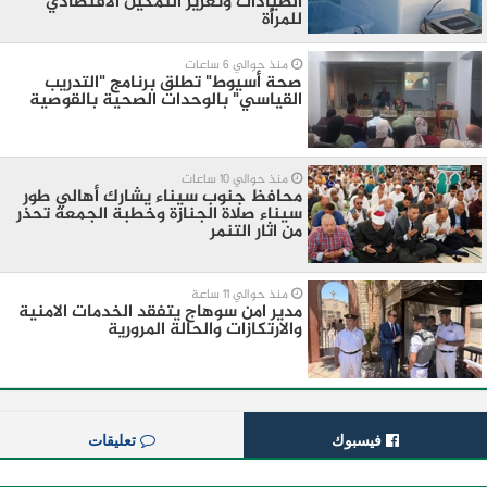
الصيادات وتعزيز التمكين الاقتصادي
للمرأة
منذ حوالي 6 ساعات
صحة أسيوط" تطلق برنامج "التدريب
القياسي" بالوحدات الصحية بالقوصية
منذ حوالي 10 ساعات
محافظ جنوب سيناء يشارك أهالي طور
سيناء صلاة الجنازة وخطبة الجمعة تحذر
من اثار التنمر
منذ حوالي 11 ساعة
مدير امن سوهاج يتفقد الخدمات الامنية
والارتكازات والحالة المرورية
فيسبوك
تعليقات