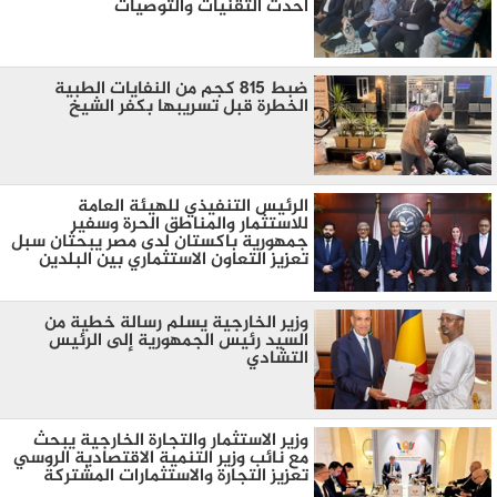
أحدث التقنيات والتوصيات
ضبط 815 كجم من النفايات الطبية
الخطرة قبل تسريبها بكفر الشيخ
الرئيس التنفيذي للهيئة العامة
للاستثمار والمناطق الحرة وسفير
جمهورية باكستان لدى مصر يبحثان سبل
تعزيز التعاون الاستثماري بين البلدين
وزير الخارجية يسلم رسالة خطية من
السيد رئيس الجمهورية إلى الرئيس
التشادي
وزير الاستثمار والتجارة الخارجية يبحث
مع نائب وزير التنمية الاقتصادية الروسي
تعزيز التجارة والاستثمارات المشتركة