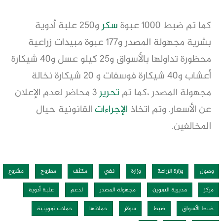
كما تم ضبط 1000 عبوة
سكر
و250 علبة أدوية
بشرية مجهولة المصدر و177 عبوة مبيدات زراعية
محظورة تداولها بالأسواق و25 كيلو عسل و40 شيكارة
أعشاب و40 شيكارة فوسفات و 20 شيكارة نخالة
مجهولة المصدر ،كما تم
تحرير
3 محاضر لعدم الإعلان
عن الأسعار. وتم اتخاذ
الإجراءات
القانونية حيال
المخالفين.
وصول
وزارة الزراعة
وزارة
نفي
مكثف
مطروح
مشروع
مركز
مديرية التموين
مجهولة المصدر
لدعم
علبة أدوية
ضبط الأسواق
ضبط
سولار
حملاتها
حملات تموينية