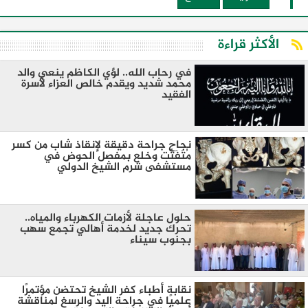
الأكثر قراءة
في رحاب الله.. لؤي الكاظم ينعي والد
محمد شديد ويقدم خالص العزاء لأسرة
الفقيد
نجاح جراحة دقيقة لإنقاذ شاب من كسر
مُتَفَتِّت وخلع بمفصل الحوض في
مستشفى شرم الشيخ الدولي
حلول عاجلة لأزمات الكهرباء والمياه..
تحرك جديد لخدمة أهالي تجمع سهب
بجنوب سيناء
نقابة أطباء كفر الشيخ تحتضن مؤتمرًا
علميًا في جراحة اليد والرسغ لمناقشة