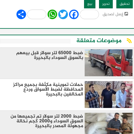
تحقيق
تحرير
بيع
Share
WhatsApp
Twitter
Facebook
إرسل لصديق
موضوعات متعلقة
ضبط ٦٥٠٠٠ لتر سولار قبل بيعهم
بالسوق السوداء بالبحيرة
حملات تموينية مكثفة بجميع مراكز
المحافظة لضبط الأسواق وردع
المخالفين بالبحيرة
ضبط 2000 لتر سولار تم تجميعها من
السوق السوداء و2000 كجم نخالة
مجهولة المصدر بالبحيرة