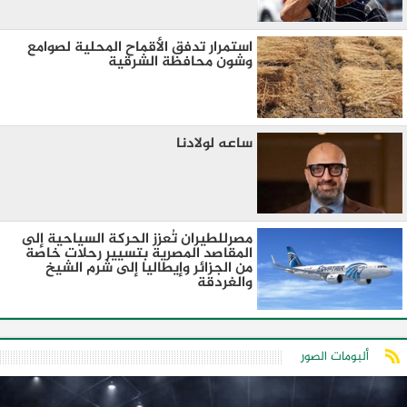
استمرار تدفق الأقماح المحلية لصوامع
وشون محافظة الشرقية
ساعه لولادنا
مصرللطيران تُعزز الحركة السياحية إلى
المقاصد المصرية بتسيير رحلات خاصة
من الجزائر وإيطاليا إلى شرم الشيخ
والغردقة
ألبومات الصور