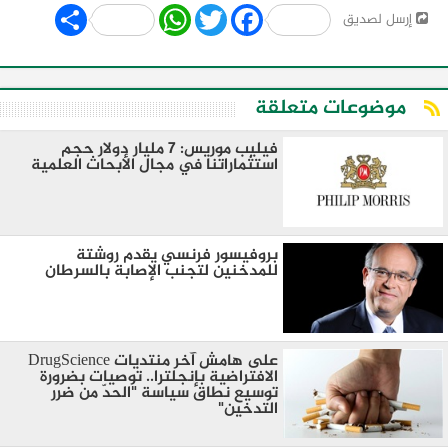
Share
WhatsApp
Twitter
Facebook
إرسل لصديق
موضوعات متعلقة
فيليب موريس: 7 مليار دولار حجم
استثماراتنا في مجال الأبحاث العلمية
بروفيسور فرنسي يقدم روشتة
للمدخنين لتجنب الإصابة بالسرطان
على هامش آخر منتديات DrugScience
الافتراضية بإنجلترا.. توصيات بضرورة
توسيع نطاق سياسة "الحدّ من ضرر
التدخين"