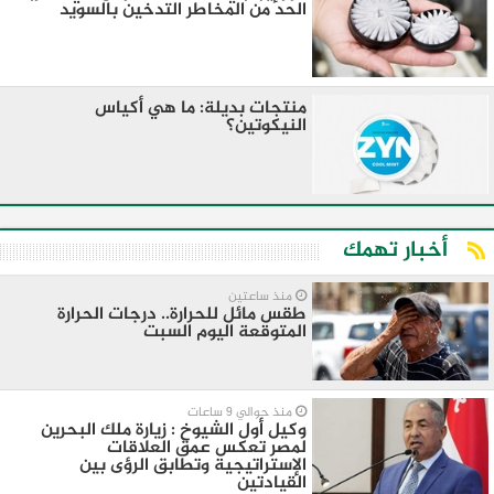
الحد من المخاطر التدخين بالسويد
منتجات بديلة: ما هي أكياس
النيكوتين؟
أخبار تهمك
منذ ساعتين
طقس مائل للحرارة.. درجات الحرارة
المتوقعة اليوم السبت
منذ حوالي 9 ساعات
وكيل أول الشيوخ : زيارة ملك البحرين
لمصر تعكس عمق العلاقات
الإستراتيجية وتطابق الرؤى بين
القيادتين