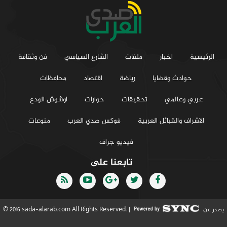
الرئيسية
اخبار
ملفات
الشارع السياسي
فن وثقافة
حوادث وقضايا
رياضة
اقتصاد
محافظات
عربي وعالمي
تحقيقات
حوارات
اوشوش الودع
الاشراف والقبائل العربية
فوكس صدي العرب
منوعات
فيديو جراف
تابعنا على
يصدر عن
© 2016 sada-alarab.com All Rights Reserved. |