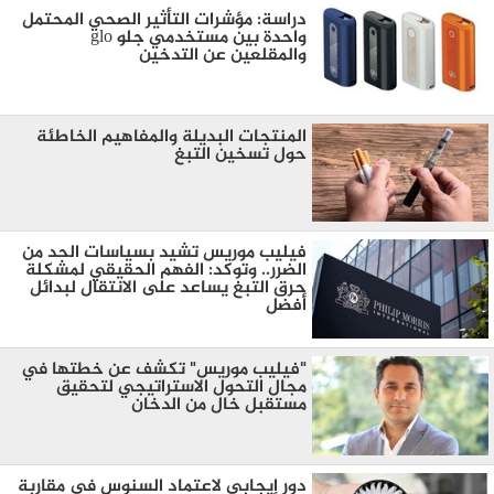
دراسة: مؤشرات التأثير الصحي المحتمل
واحدة بين مستخدمي جلو glo
والمقلعين عن التدخين
المنتجات البديلة والمفاهيم الخاطئة
حول تسخين التبغ
فيليب موريس تشيد بسياسات الحد من
الضرر.. وتوكد: الفهم الحقيقي لمشكلة
حرق التبغ يساعد على الانتقال لبدائل
أفضل
"فيليب موريس" تكشف عن خطتها في
مجال التحول الاستراتيجي لتحقيق
مستقبل خال من الدخان
دور إيجابي لاعتماد السنوس في مقاربة