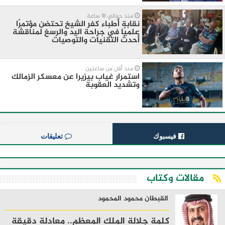
منذ حوالي 18 ساعة
نقابة أطباء كفر الشيخ تحتضن مؤتمرًا
علميًا في جراحة اليد والرسغ لمناقشة
أحدث التقنيات والتوصيات
منذ أقل من ساعتين
استمرار غياب بيزيرا عن معسكر الزمالك
وتشديد العقوبة
فيسبوك
تعليقات
مقالات وكتاب
القبطان محمود المحمود
كلمة جلالة الملك المعظم.. معادلة دقيقة