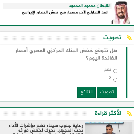
القبطان محمود المحمود
العد التنازلي لآخر مسمار في نعش النظام الإيراني
تصويت
هل تتوقع خفض البنك المركزي المصري أسعار
الفائدة اليوم؟
نعم
لا
تصويت
النتائج
الأكثر قراءة
رعاية جنوب سيناء تضع مؤشرات الأداء
تحت المجهر.. تحرك لخفض قوائم