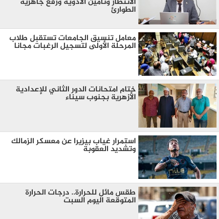
الانتظار وتأمين الأدوية ورفع جاهزية
الطوارئ
معامل تنسيق الجامعات تستقبل طلاب
المرحلة الأولى لتسجيل الرغبات مجانا
ختام امتحانات الدور الثاني للإعدادية
الأزهرية بجنوب سيناء
استمرار غياب بيزيرا عن معسكر الزمالك
وتشديد العقوبة
طقس مائل للحرارة.. درجات الحرارة
المتوقعة اليوم السبت