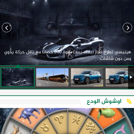
هينيسي تطرح طراز (بلاك بيرد) بقوة 850 حصانًا مع ناقل حركة يدوي
ومن دون شاشات
اوشوش الودع