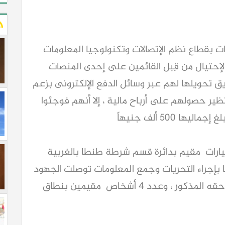
ومات بقطاع نظم الإتصالات وتكنولوجيا المعلومات
حتيال من قِبل القائمين على إحدى المنصات
يق تحويلها لهم عبر وسائل الدفع الإلكترونى بزعم
ير حصولهم على أرباح مالية ، إلا أنهم فوجئوا
 500 ألف جنيهاً
يارات مقيم بدائرة قسم شرطة طنطا بالغربية
 بإجراء التحريات وجمع المعلومات توصلت الجهود
إلى أن وراء إرتكاب تلك الوقائع المشكو فى حقه المذكور ، وعدد 4 أشخاص مقيمين بنطاق