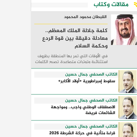
مقالات وكتاب
القبطان محمود المحمود
كلمة جلالة الملك المعظم..
معادلة دقيقة بين قوة الردع
وحكمة السلام
في الأوقات التي تمر بها المنطقة بظروف
استثنائية وتوترات متصاعدة، تصبح الكلمات
السياسية أكثر من مجرد مواقف معلنة؛ فهي
تكشف طريقة تفكير الدول، وكيفية إدارتها
الكاتب الصحفي جمال حسين
للأزمات، والحدود التي تفصل بين القوة ...
سقوط إمبراطورية «أولاد الأكابر»
الكاتب الصحفي جمال حسين
الاصطفاف الوطني واجب.. ومواجهة
الشائعات فريضة
الكاتب الصحفي جمال حسين
قراءة متأنية في حركة الشرطة 2026