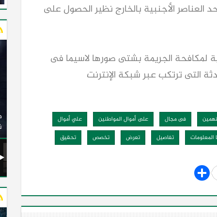
أحد العناصر الأجنبية بالخارج نظير الحصول على
لية لمكافحة الجريمة بشتى صورها لاسيما فى
ثة التى ترتكب عبر شبكة الإنترنت
وزير النقل يدشن 20 أتوبيسًا جديدًا مكيفًا من إنتاج شركة
ات الكهربائية
النصر للسيارات إلى شركة الاتحاد العربي للنقل البري
همين
فى مجال
على أموال المواطنين
علي أموال
(السوبرجيت)
ن
 المعلومات
تفاصيل
تعرض
تخصص
تحقيق