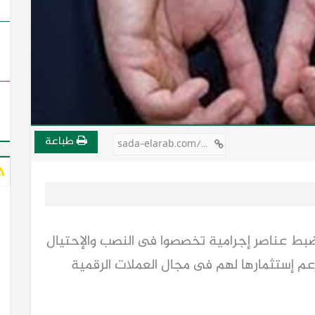
طباعة
sada-elarab.com/736266
ن ضبط عناصر إجرامية تخصصوا فى النصب والإحتيال
عم إستثمارها لهم فى مجال العملات الرقمية