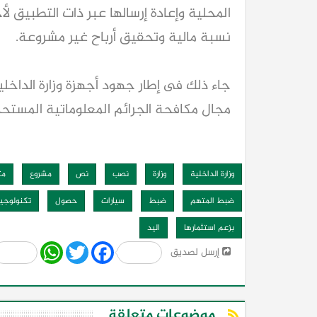
المحلية وإعادة إرسالها عبر ذات التطبيق ل
نسبة مالية وتحقيق أرباح غير مشروعة.
جاء ذلك فى إطار جهود أجهزة وزارة الداخ
مجال مكافحة الجرائم المعلوماتية المستحد
كيا EV9 GT للباحثين عن متعة قيادة السيار
وزارة الداخلية
وزارة
نصب
نص
مشروع
مت
العائلية
ضبط المتهم
ضبط
سيارات
حصول
تكنولوجيا
بزعم استثمارها
اليد
Share
WhatsApp
Twitter
Facebook
إرسل لصديق
موضوعات متعلقة