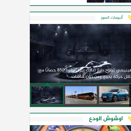
البلدين
ألبومات الصور
لأول مرة.. مصر
هينيسي تطرح طراز (بلاك بيرد) بقوة 850 حصانًا مع
اقل حركة يدوي ومن دون شاشات
2026)
اوشوش الودع