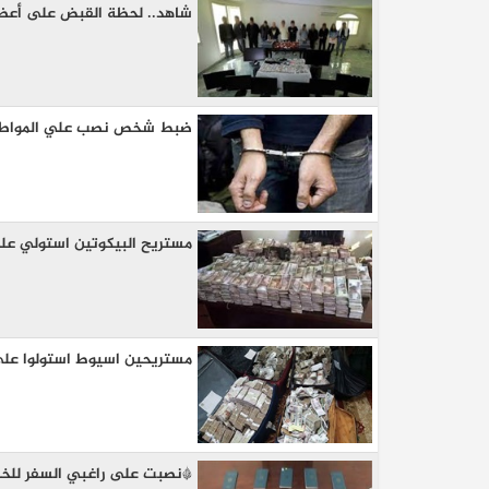
شاهد.. لحظة القبض على أعضاء
ضبط شخص نصب علي المواطنين 
مستريح البيكوتين استولي علي
مستريحين اسيوط استولوا على 
*نصبت على راغبي السفر للخا