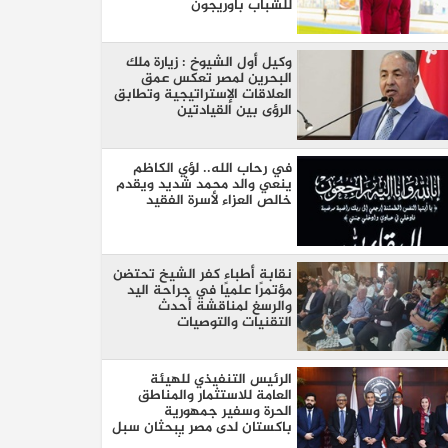
للشباب بأوريجون
وكيل أول الشيوخ : زيارة ملك
البحرين لمصر تعكس عمق
العلاقات الإستراتيجية وتطابق
الرؤى بين القيادتين
في رحاب الله.. لؤي الكاظم
ينعي والد محمد شديد ويقدم
خالص العزاء لأسرة الفقيد
نقابة أطباء كفر الشيخ تحتضن
مؤتمرًا علميًا في جراحة اليد
والرسغ لمناقشة أحدث
التقنيات والتوصيات
الرئيس التنفيذي للهيئة
العامة للاستثمار والمناطق
الحرة وسفير جمهورية
باكستان لدى مصر يبحثان سبل
تعزيز التعاون الاستثماري بين