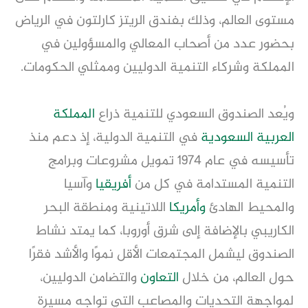
مستوى العالم، وذلك بفندق الريتز كارلتون في الرياض
بحضور عدد من أصحاب المعالي والمسؤولين في
المملكة وشركاء التنمية الدوليين وممثلي الحكومات.
ويُعد الصندوق السعودي للتنمية ذراع
المملكة
العربية السعودية
في التنمية الدولية، إذ دعم منذ
تأسيسه في عام 1974 تمويل مشروعات وبرامج
التنمية المستدامة في كل من
أفريقيا
وآسيا
والمحيط الهادئ
وأمريكا
اللاتينية ومنطقة البحر
الكاريبي بالإضافة إلى شرق أوروبا، كما يمتد نشاط
الصندوق ليشمل المجتمعات الأقل نموًا والأشد فقرًا
حول العالم، من خلال
التعاون
والتضامن الدوليين،
لمواجهة التحديات والمصاعب التي تواجه مسيرة