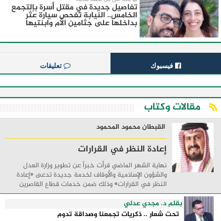
تفاصيل جديدة في مقتل أسرة بالتجمع
الخامس.. النيابة تفحص سيارة عُثر
بداخلها على جثامين الأم وابنتيها
فيسبوك
تعليقات
مقالات وكتاب
القبطان محمود المحمود
إعادة النظر في القرارات
نهاية الشهر الماضي قرأت خبراً عن تطوير وزارة العدل
والشؤون الإسلامية والأوقاف لخدمة جديدة تدعى «إعادة
النظر في القرارات» وذلك ضمن خدمات قطاع القاصرين
بحيث تتيح للخاضعين للولاية والقائمين على ...
بقلم د. مجدي عدلي
تحت شعار .. ذكريات تجمعنا وصداقة تدوم