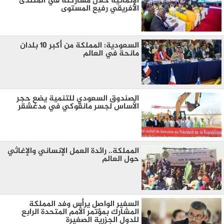
الإنمائية خلال مشاركته في المنتدى
الأفريقي رفيع المستوى
السعودية: المملكة من أكبر ١٠ بلدان
مانحة في العالم
الصندوق السعودي للتنمية يضع حجر
الأساس لجسر مانقوكي في مدغشقر
المملكة.. رائدة العمل الإنساني والإغاثي
حول العالم
السفير الواصل يرأس وفد المملكة
المشارك بمؤتمر الأمم المتحدة الرابع
للدول الجزرية الصغيرة