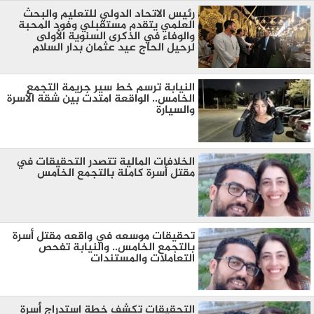
رئيس الاتحاد الدولي للتعليم والبحث
العلمي يتقدم مستقبلي وفود المحبة
والوفاء في الذكرى السنوية الأولى
لرحيل الحاج عيد عثمان بدار السلام
النيابة ترسم خط سير جريمة التجمع
الخامس.. الواقعة امتدت بين شقة الأسرة
والسيارة
الخلافات المالية تتصدر التحقيقات في
مقتل أسرة كاملة بالتجمع الخامس
تحقيقات موسعه في واقعه مقتل أسرة
بالتجمع الخامس.. والنيابة تفحص
التعاملات والمستندات
التحقيقات تكشف خطة استدراج أسرة