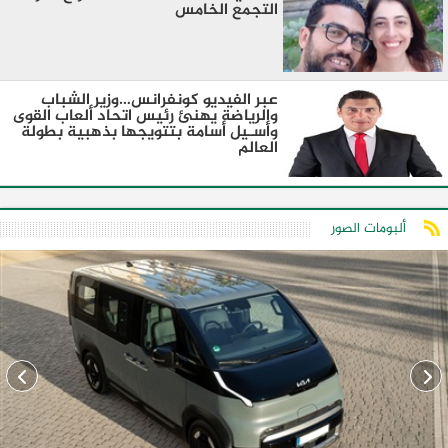
التجمع الخامس
عبر الفيديو كونفرانس…وزير الشباب
والرياضة يهنئ رئيس اتحاد ألعاب القوى
وأسـيل أسامة بتتويجها بذهبية بطولة
العالم
ألبومات الصور