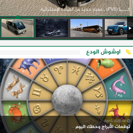
كـــــيا (PV5) .. معيار جديد من القيادة الإستثنائية
اوشوش الودع
06/April/2020
توقعات الأبراج وحظك اليوم