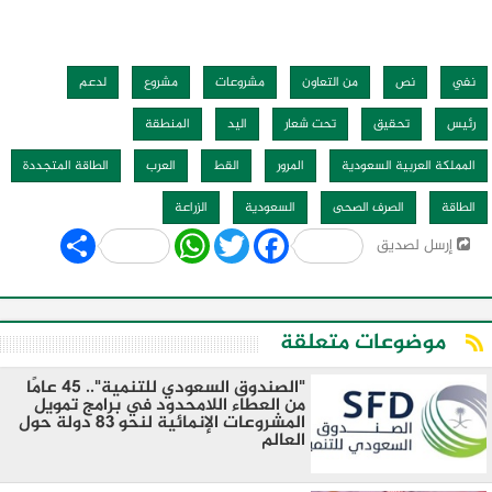
نفي
نص
من التعاون
مشروعات
مشروع
لدعم
رئيس
تحقيق
تحت شعار
اليد
المنطقة
المملكة العربية السعودية
المرور
القط
العرب
الطاقة المتجددة
الطاقة
الصرف الصحى
السعودية
الزراعة
Share
WhatsApp
Twitter
Facebook
إرسل لصديق
موضوعات متعلقة
"الصندوق السعودي للتنمية".. 45 عامًا
من العطاء اللامحدود في برامج تمويل
المشروعات الإنمائية لنحو 83 دولة حول
العالم