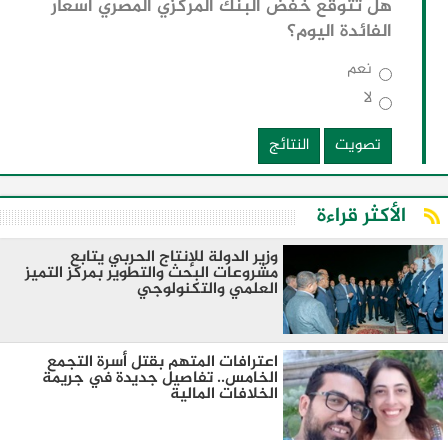
هل تتوقع خفض البنك المركزي المصري أسعار
الفائدة اليوم؟
نعم
لا
تصويت
النتائج
الأكثر قراءة
وزير الدولة للإنتاج الحربي يتابع
مشروعات البحث والتطوير بمركز التميز
العلمي والتكنولوجي
اعترافات المتهم بقتل أسرة التجمع
الخامس.. تفاصيل جديدة في جريمة
الخلافات المالية