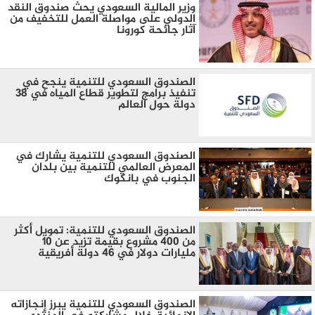
وزير المالية السعودي يحث صندوق النقد
الدولي على مواصلة العمل للتخفيف من
آثار جائحة كورونا
الصندوق السعودي للتنمية ينجح في
تنفيذ برامج لتطوير قطاع المياه في 38
دولة حول العالم
الصندوق السعودي للتنمية يشارك في
المعرض العالمي للتنمية بين بلدان
الجنوب في بانكوك
الصندوق السعودي للتنمية: تمويل أكثر
من ٤٠٠ مشروع بقيمة تزيد عن ١٠
مليارات دولار في ٤٦ دولة أفريقية
الصندوق السعودي للتنمية يبرز إنجازاته