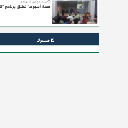
منذ حوالي 12 ساعة
صحة أسيوط" تطلق برنامج "الت
فيسبوك