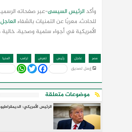
وأكد
الرئيس السيسى
-عبر صفحاته الرسمية
للحادث، معربًا عن التمنيات بالشفاء
العاجل
ل
الأمريكية في أجواء سلمية وصحية، خالية من
مصر
عاجل
رئيس
تعرض
ترامب
المنيا
Share
WhatsApp
Twitter
Facebook
إرسل لصديق
موضوعات متعلقة
الرئيس الأمريكي: الديمقراطي