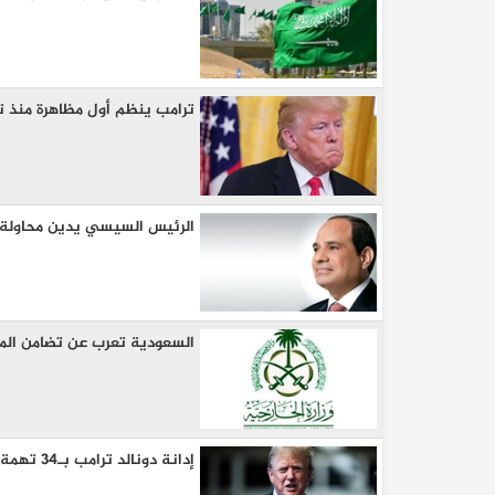
ترامب ينظم أول مظاهرة منذ تر
الرئيس السيسي يدين محاولة ا
كيا EV9 GT للباحثين عن متعة قيادة السيار
العائلية
السعودية تعرب عن تضامن المم
إدانة دونالد ترامب بـ34 تهمة فى محاكمته الجنائية بنيويورك