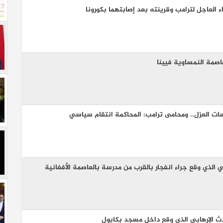
العاجل لترامب وقرينته بعد إصابتهما بكورونا
عاصمة النمساوية فيينا
سات العزل.. ومحامى ترامب: المحاكمة انتقام سياسي
 الذي وقع جراء انفجار بالقرب من مدرسة بالعاصمة الأفغانية
ث الإرهابي الذي وقع داخل مسجد بكابول