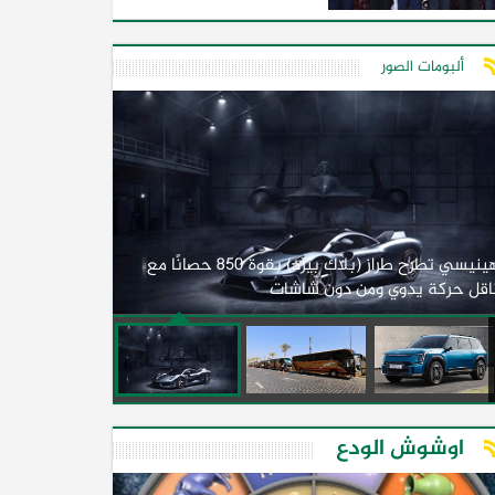
البلدين
ألبومات الصور
لأول مرة.. مصر
هينيسي تطرح طراز (بلاك بيرد) بقوة 850 حصانًا مع
اقل حركة يدوي ومن دون شاشات
2026)
اوشوش الودع