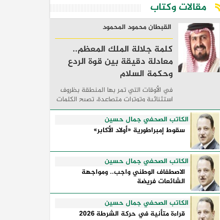
مقالات وكتاب
القبطان محمود المحمود
كلمة جلالة الملك المعظم..
معادلة دقيقة بين قوة الردع
وحكمة السلام
في الأوقات التي تمر بها المنطقة بظروف
استثنائية وتوترات متصاعدة، تصبح الكلمات
السياسية أكثر من مجرد مواقف معلنة؛ فهي
تكشف طريقة تفكير الدول، وكيفية إدارتها
الكاتب الصحفي جمال حسين
للأزمات، والحدود التي تفصل بين القوة ...
سقوط إمبراطورية «أولاد الأكابر»
الكاتب الصحفي جمال حسين
الاصطفاف الوطني واجب.. ومواجهة
الشائعات فريضة
الكاتب الصحفي جمال حسين
قراءة متأنية في حركة الشرطة 2026