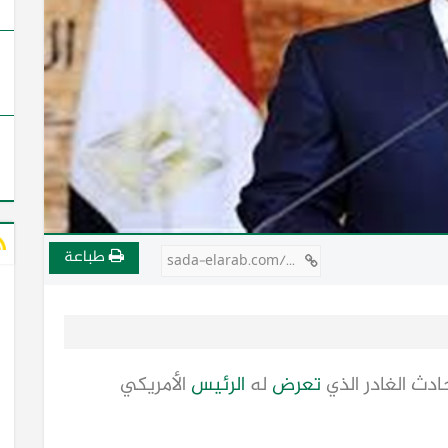
طباعة
sada-elarab.com/731405
ادث الغادر الذي
تعرض
له
الرئيس
الأمريكي