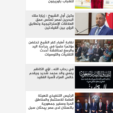
للشباب بأوريجون
وكيل أول الشيوخ : زيارة ملك
البحرين لمصر تعكس عمق
العلاقات الإستراتيجية وتطابق
الرؤى بين القيادتين
نقابة أطباء كفر الشيخ تحتضن
مؤتمرًا علميًا في جراحة اليد
والرسغ لمناقشة أحدث
التقنيات والتوصيات
في رحاب الله.. لؤي الكاظم
ينعي والد محمد شديد ويقدم
خالص العزاء لأسرة الفقيد
الرئيس التنفيذي للهيئة
العامة للاستثمار والمناطق
الحرة وسفير جمهورية
باكستان لدى مصر يبحثان سبل
تعزيز التعاون الاستثماري بين