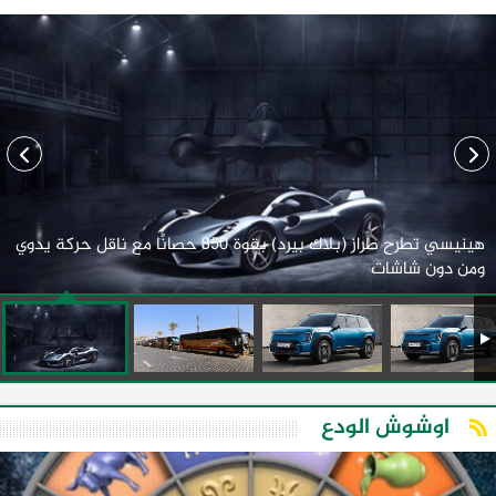
هينيسي تطرح طراز (بلاك بيرد) بقوة 850 حصانًا مع ناقل حركة يدوي
ومن دون شاشات
اوشوش الودع