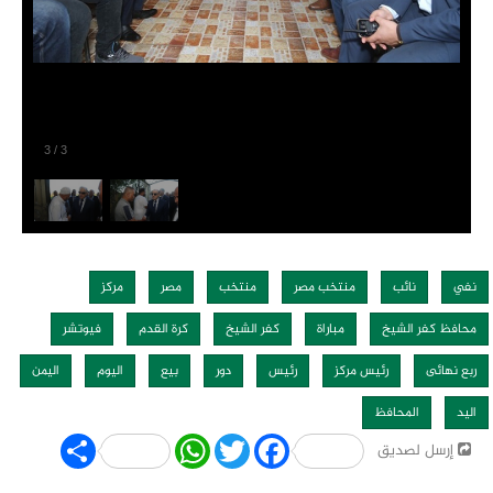
3
/
3
نفي
نائب
منتخب مصر
منتخب
مصر
مركز
محافظ كفر الشيخ
مباراة
كفر الشيخ
كرة القدم
فيوتشر
ربع نهائى
رئيس مركز
رئيس
دور
بيع
اليوم
اليمن
اليد
المحافظ
Share
WhatsApp
Twitter
Facebook
إرسل لصديق