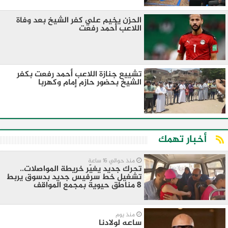
الحزن يخيم علي كفر الشيخ بعد وفاة
اللاعب أحمد رفعت
تشييع جنازة اللاعب أحمد رفعت بكفر
الشيخ بحضور حازم إمام وكهربا
أخبار تهمك
منذ حوالي 16 ساعة
تحرك جديد يغيّر خريطة المواصلات..
تشغيل خط سرفيس جديد بدسوق يربط
8 مناطق حيوية بمجمع المواقف
منذ يوم
ساعه لولادنا