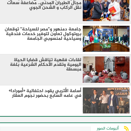
مجال الطيران المدني.. مضاعفة سعات
نقل الركاب و الشحن الجوي
جامعة دمنهور و"مصر للسياحة" توقعان
بروتوكول تعاون لتوفير خدمات فندقية
وسياحية لمنسوبي الجامعة
لقاءات فقهية تناقش قضايا الحياة
اليومية وتقدم الأحكام الشرعية بلغة
مبسطة
أسامة الأتربي يقود احتفالية «أمورادا»
في عامه السابع بحضور نجوم العقار
ألبومات الصور