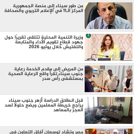
من طور سيناء إلى منصة الجمهورية
المركز الـ11 في الإعلام التربوي والصحافة
وزيرة التنمية المحلية تتلقى تقريرًا حول
جهود قطاع تقويم الأداء والمتابعة
والتفتيش خلال يوليو 2026
من المريض إلى مقدم الخدمة رعاية
جنوب سيناء تقرأ واقع الرعاية الصحية
بمستشفى رأس سدر
قبل انطلاق الدراسة أزهر جنوب سيناء
يراجع خريطة المعلمين ويضع حلولا لسد
العجز بالمعاهد
مصر وتشاد توسعان آفاق التعاون في