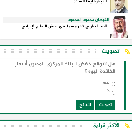
انتبهوا ايها السادة
القبطان محمود المحمود
العد التنازلي لآخر مسمار في نعش النظام الإيراني
تصويت
هل تتوقع خفض البنك المركزي المصري أسعار
الفائدة اليوم؟
نعم
لا
تصويت
النتائج
الأكثر قراءة