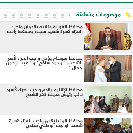
موضوعات متعلقة
محافظ الغربية ونائبه يقدمان واجب
العزاء لأسرة شهيد سيناء بمسقط رأسه
محافظ سوهاج يؤدي واجب العزاء لأسر
الشهداء " محمد شافع " و " عبد الرحمن
جمال "
محافظ الإقليم يقدم واحب العزاء لأسرة
نائب رئيس مدينة كفر الشيخ
محافظ المنيا يقدم واجب العزاء لاسرة
شهيد الواجب الوطني بملوي