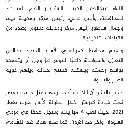
اللواء عبدالغفار الديب، السكرتير العام المساعد
للمحافظة، وأيمن غالي، رئيس مركز ومدينة بيلا،
وجمال ساطور، رئيس مركز ومدينة دسوق، وعدد من
القيادات التنفيذية.
وتقدم محافظ كفرالشيخ، لأسرة الفقيد بخالص
التعازى والمواساة، داعيًا المولى عز وجل أن يتغمده
بواسع رحمته ويسكنه فسيح جناته ويلهم ذويه
الصبر والسلوان.
جدير بالذكر: أن اللاعب أحمد رفعت مثل منتخب مصر
تحت قيادة كيروش خلال بطولة كأس العرب بقطر
2021، حيث لعب 4 مباريات، وسجل هدفًا فى مرمى
السودان وآخر ضد الأردن، كما صنع هدفًا ضد النشامى