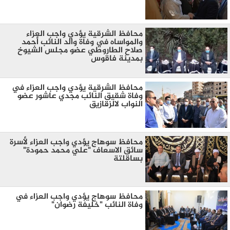
محافظ الشرقية يؤدي واجب العزاء
والمواساه في وفاة والد النائب أحمد
صلاح الطاروطي عضو مجلس الشيوخ
بمدينة فاقوس
محافظ الشرقية يؤدي واجب العزاء في
وفاة شقيق النائب مجدي عاشور عضو
النواب لالزقازيق
محافظ سوهاج يؤدي واجب العزاء لأسرة
سائق الاسعاف "علي محمد حمودة"
بساقلتة
محافظ سوهاج يؤدي واجب العزاء في
وفاة النائب "خليفة رضوان"