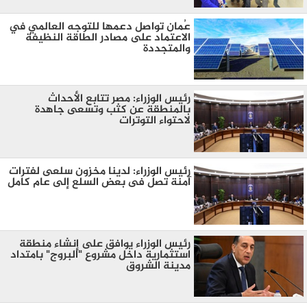
عُمان تواصل دعمها للتوجه العالمي في
الاعتماد على مصادر الطاقة النظيفة
والمتجددة
رئيس الوزراء: مصر تتابع الأحداث
بالمنطقة عن كثب وتسعى جاهدة
لاحتواء التوترات
رئيس الوزراء: لدينا مخزون سلعى لفترات
آمنة تصل فى بعض السلع إلى عام كامل
رئيس الوزراء يوافق على إنشاء منطقة
استثمارية داخل مشروع "البروج" بامتداد
مدينة الشروق