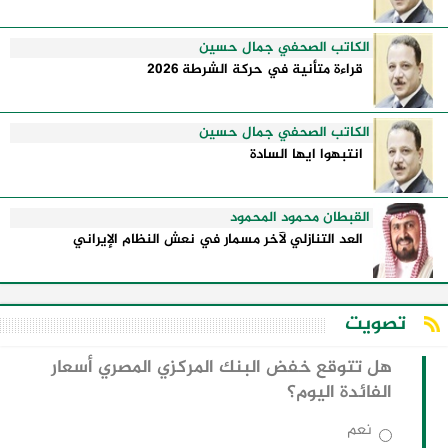
الكاتب الصحفي جمال حسين
قراءة متأنية في حركة الشرطة 2026
الكاتب الصحفي جمال حسين
انتبهوا ايها السادة
القبطان محمود المحمود
العد التنازلي لآخر مسمار في نعش النظام الإيراني
تصويت
هل تتوقع خفض البنك المركزي المصري أسعار
الفائدة اليوم؟
نعم