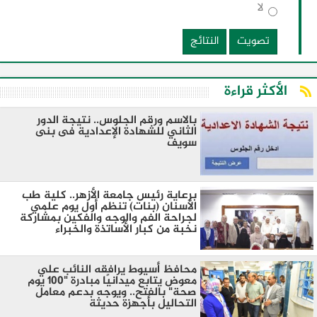
لا
تصويت
النتائج
الأكثر قراءة
بالاسم ورقم الجلوس.. نتيجة الدور
الثاني للشهادة الإعدادية فى بنى
سويف
برعاية رئيس جامعة الأزهر.. كلية طب
الأسنان (بنات) تنظم أول يوم علمي
لجراحة الفم والوجه والفكين بمشاركة
نخبة من كبار الأساتذة والخبراء
محافظ أسيوط يرافقه النائب علي
معوض يتابع ميدانيًا مبادرة "100 يوم
صحة" بالفتح.. ويوجه بدعم معامل
التحاليل بأجهزة حديثة