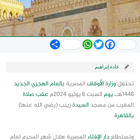
Share
WhatsApp
Twitter
Facebook
غادة إبراهيم
تحتفل
وزارة
الأوقاف
المصرية
بالعام الهجري الجديد
1446هــ
يوم
السبت 6 يوليو 2024م
عقب
صلاة
المغرب من مسجد
السيدة
زينب (رضي الله عنها)
بالقاهرة
.
وتستطلع
دار الإفتاء
المصرية هلال شهر المحرم لعام