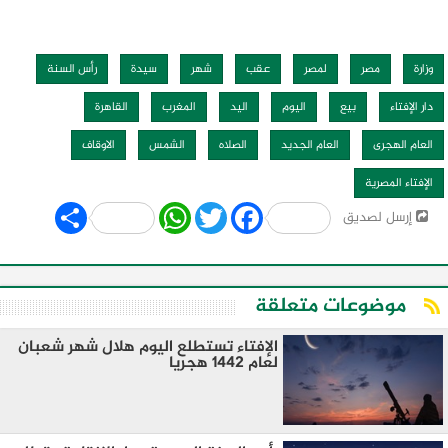
وزارة
مصر
لمصر
عقب
شهر
سيدة
رأس السنة
دار الإفتاء
بيع
اليوم
اليد
المغرب
القاهرة
العام الهجرى
العام الجديد
الصلاه
الشمس
الاوقاف
الإفتاء المصرية
Share
WhatsApp
Twitter
Facebook
إرسل لصديق
موضوعات متعلقة
الإفتاء تستطلع اليوم هلال شهر شعبان
لعام 1442 هجريا