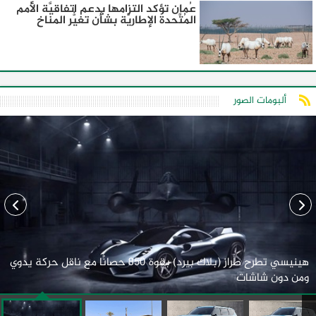
عُمان تؤكد التزامها بدعم اتفاقيَّة الأُمم
المُتَّحدة الإطاريَّة بشأن تغيُّر المناخ
ألبومات الصور
هينيسي تطرح طراز (بلاك بيرد) بقوة 850 حصانًا مع ناقل حركة يدوي
ومن دون شاشات