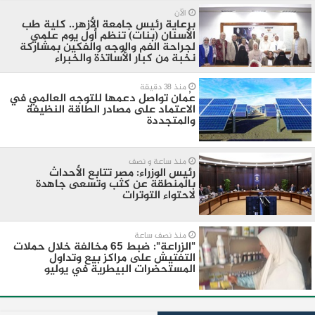
الآن
برعاية رئيس جامعة الأزهر.. كلية طب
الأسنان (بنات) تنظم أول يوم علمي
لجراحة الفم والوجه والفكين بمشاركة
نخبة من كبار الأساتذة والخبراء
منذ 38 دقيقة
عُمان تواصل دعمها للتوجه العالمي في
الاعتماد على مصادر الطاقة النظيفة
والمتجددة
منذ ساعة و نصف
رئيس الوزراء: مصر تتابع الأحداث
بالمنطقة عن كثب وتسعى جاهدة
لاحتواء التوترات
منذ نصف ساعة
"الزراعة": ضبط 65 مخالفة خلال حملات
التفتيش على مراكز بيع وتداول
المستحضرات البيطرية في يوليو