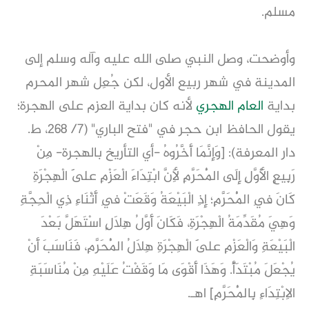
مسلم.
وأوضحت، وصل النبي صلى الله عليه وآله وسلم إلى
المدينة في شهر ربيع الأول، لكن جُعِل شهر المحرم
بداية
العام الهجري
لأنه كان بداية العزم على الهجرة؛
يقول الحافظ ابن حجر في "فتح الباري" (7/ 268، ط.
دار المعرفة): [وَإِنَّمَا أَخَّرُوهُ -أي التأريخ بالهجرة- مِنْ
رَبِيعٍ الْأَوَّلِ إِلَى الْمُحَرَّمِ لِأَنَّ ابْتِدَاءَ الْعَزْمِ عَلَى الْهِجْرَةِ
كَانَ فِي الْمُحَرَّمِ؛ إِذِ الْبَيْعَةُ وَقَعَتْ فِي أَثْنَاءِ ذِي الْحِجَّةِ
وَهِيَ مُقَدِّمَةُ الْهِجْرَةِ، فَكَانَ أَوَّلُ هِلَالٍ اسْتَهَلَّ بَعْدَ
الْبَيْعَةِ وَالْعَزْمِ عَلَى الْهِجْرَةِ هِلَالُ الْمُحَرَّمِ، فَنَاسَبَ أَنْ
يُجْعَلَ مُبْتَدَأً. وَهَذَا أَقْوَى مَا وَقَفْتُ عَلَيْهِ مِنْ مُنَاسَبَةِ
الِابْتِدَاءِ بِالْمُحَرَّمِ] اهـ.