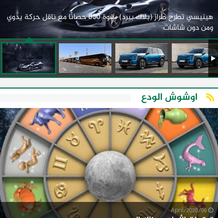
هينيسي تطرح طراز (بلاك بيرد) بقوة 850 حصانًا مع ناقل حركة يدوي
ومن دون شاشات
اوشوش الودع
06/April/2020