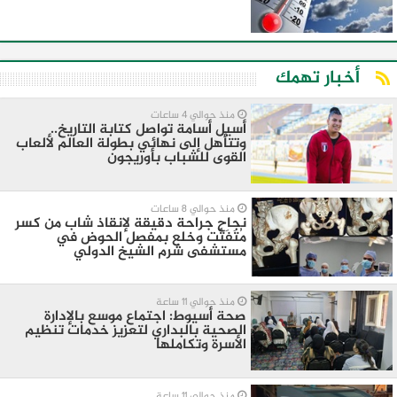
أخبار تهمك
منذ حوالي 4 ساعات
أسيل أسامة تواصل كتابة التاريخ..
وتتأهل إلى نهائي بطولة العالم لألعاب
القوى للشباب بأوريجون
منذ حوالي 8 ساعات
نجاح جراحة دقيقة لإنقاذ شاب من كسر
مُتَفَتِّت وخلع بمفصل الحوض في
مستشفى شرم الشيخ الدولي
منذ حوالي 11 ساعة
صحة أسيوط: اجتماع موسع بالإدارة
الصحية بالبداري لتعزيز خدمات تنظيم
الأسرة وتكاملها
منذ حوالي 11 ساعة