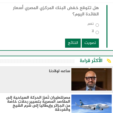
هل تتوقع خفض البنك المركزي المصري أسعار
الفائدة اليوم؟
نعم
لا
تصويت
النتائج
الأكثر قراءة
ساعه لولادنا
مصرللطيران تُعزز الحركة السياحية إلى
المقاصد المصرية بتسيير رحلات خاصة
من الجزائر وإيطاليا إلى شرم الشيخ
والغردقة