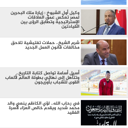
وكيل أول الشيوخ : زيارة ملك البحرين
لمصر تعكس عمق العلاقات
الإستراتيجية وتطابق الرؤى بين
القيادتين
شرم الشيخ.. حملات تفتيشية تلاحق
مخالفات قانون العمل الجديد
أسيل أسامة تواصل كتابة التاريخ..
وتتأهل إلى نهائي بطولة العالم لألعاب
القوى للشباب بأوريجون
في رحاب الله.. لؤي الكاظم ينعي والد
محمد شديد ويقدم خالص العزاء لأسرة
الفقيد