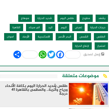
يشهد
مطروح
طقس اليوم
شديد الحرارة
سوهاج
درجات الحرارة
تعرض
اليوم
اليد
الى سيناء
القاهرة
الطقس
الشمس
البحر الأحمر
الاسكندرية
الأرصاد
اسوان
استمرار
ارتفاع الحرارة
Share
WhatsApp
Twitter
Facebook
إرسل لصديق
موضوعات متعلقة
طقس شديد الحرارة اليوم بكافة الأنحاء
ورياح وأتربة.. والعظمى بالقاهرة 41
درجة