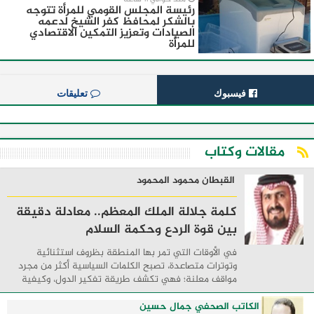
رئيسة المجلس القومي للمرأة تتوجه
بالشكر لمحافظ كفر الشيخ لدعمه
الصيادات وتعزيز التمكين الاقتصادي
للمرأة
فيسبوك
تعليقات
مقالات وكتاب
القبطان محمود المحمود
كلمة جلالة الملك المعظم.. معادلة دقيقة
بين قوة الردع وحكمة السلام
في الأوقات التي تمر بها المنطقة بظروف استثنائية
وتوترات متصاعدة، تصبح الكلمات السياسية أكثر من مجرد
مواقف معلنة؛ فهي تكشف طريقة تفكير الدول، وكيفية
إدارتها للأزمات، والحدود التي تفصل بين القوة ...
الكاتب الصحفي جمال حسين