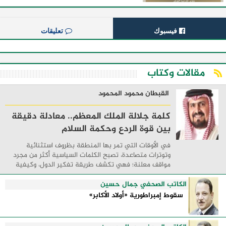
فيسبوك
تعليقات
مقالات وكتاب
القبطان محمود المحمود
كلمة جلالة الملك المعظم.. معادلة دقيقة
بين قوة الردع وحكمة السلام
في الأوقات التي تمر بها المنطقة بظروف استثنائية
وتوترات متصاعدة، تصبح الكلمات السياسية أكثر من مجرد
مواقف معلنة؛ فهي تكشف طريقة تفكير الدول، وكيفية
إدارتها للأزمات، والحدود التي تفصل بين القوة ...
الكاتب الصحفي جمال حسين
سقوط إمبراطورية «أولاد الأكابر»