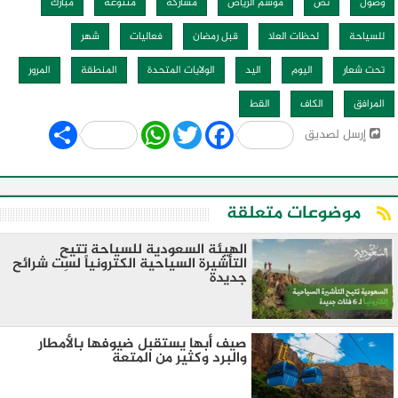
وصول
نص
موسم الرياض
مشاركة
متنوعة
مبارك
للسياحة
لحظات العلا
قبل رمضان
فعاليات
شهر
تحت شعار
اليوم
اليد
الولايات المتحدة
المنطقة
المرور
المرافق
الكاف
القط
Share
WhatsApp
Twitter
Facebook
إرسل لصديق
موضوعات متعلقة
الهيئة السعودية للسياحة تتيح
التأشيرة السياحية الكترونياً لسِت شرائح
جديدة
صيف أبها يستقبل ضيوفها بالأمطار
والبرد وكثير من المتعة