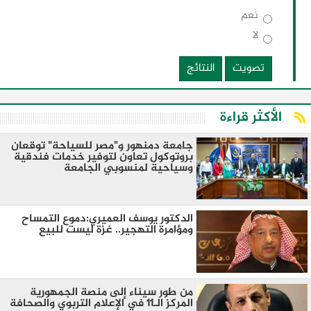
نعم
لا
تصويت
النتائج
الأكثر قراءة
جامعة دمنهور و"مصر للسياحة" توقعان
بروتوكول تعاون لتوفير خدمات فندقية
وسياحية لمنسوبي الجامعة
الدكتور يوسف العميري:دموع التمساح
ومؤامرة التهجير.. غزة ليست للبيع
من طور سيناء إلى منصة الجمهورية
المركز الـ11 في الإعلام التربوي والصحافة