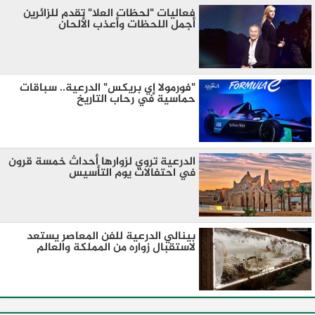
فعاليات "لحظات العلا" تقدم للزائرين
أجمل اللحظات وأعذب الألحان
"فورمولا إي بريكس" الدرعية.. سباقات
حماسية في رحاب التاريخ
الدرعية تروي لزوارها أحداث خمسة قرون
في احتفالات يوم التأسيس
بينالي الدرعية للفن المعاصر يستعد
لاستقبال زواره من المملكة والعالم