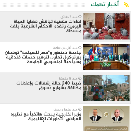
أخبار تهمك
منذ 7 دقائق
لقاءات فقهية تناقش قضايا الحياة
اليومية وتقدم الأحكام الشرعية بلغة
مبسطة
منذ أقل من ساعة
جامعة دمنهور و"مصر للسياحة" توقعان
بروتوكول تعاون لتوفير خدمات فندقية
وسياحية لمنسوبي الجامعة
منذ 19 دقيقة
ضبط 240 حالة إشغالات وإعلانات
مخالفة بشوارع دسوق
منذ ساعة و نصف
وزير الخارجية يبحث هاتفياً مع نظيره
العراقي التطورات الإقليمية