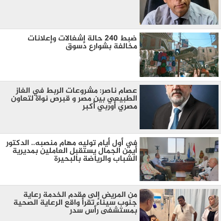
ضبط 240 حالة إشغالات وإعلانات
مخالفة بشوارع دسوق
عصام ناصر: مشروعات الربط في الغاز
الطبيعي بين مصر و قبرص نواة لتعاون
مصري أوربي أكبر
في أول أيام توليه مهام منصبه.. الدكتور
أيمن الجمال يستقبل العاملين بمديرية
الشباب والرياضة بالبحيرة
من المريض إلى مقدم الخدمة رعاية
جنوب سيناء تقرأ واقع الرعاية الصحية
بمستشفى رأس سدر