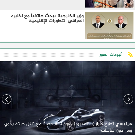
وزير الخارجية يبحث هاتفياً مع نظيره
العراقي التطورات الإقليمية
ألبومات الصور
هينيسي تطرح طراز (بلاك بيرد) بقوة 850 حصانًا مع ناقل حركة يدوي
ومن دون شاشات