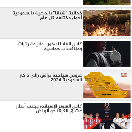
فعالية "شتانا" بالدرعية بالسعودية
أجواء مختلفه كل عام
كأس العلا للصقور.. طبيعة وتراث
ومنافسات حماسية
عروض سياحية ترافق رالي داكار
السعودية 2024
كأس السوبر الإسباني يجذب أنظار
عشاق الكرة نحو الرياض