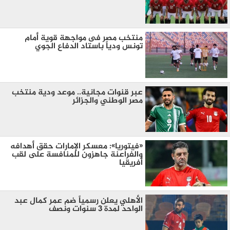
منتخب مصر فى مواجهة قوية أمام
تونس ودياً باستاد الدفاع الجوي
عبر قنوات مجانية.. موعد ودية منتخب
مصر الوطني والجزائر
«فيتوريا»: معسكر الإمارات حقق أهدافه
والفراعنة جاهزون للمنافسة على لقب
أفريقيا
الأهلي يعلن رسمياً ضم عمر كمال عبد
الواحد لمدة 3 سنوات ونصف