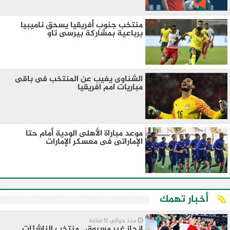
منتخب جنوب أفريقيا يسحق ناميبيا
برباعية بمشاركة بيرسى تاو
الشناوى يغيب عن المنتخب فى باقى
مباريات امم افريقيا
موعد مباراة الأهلى الودية أمام حتا
الإماراتى فى معسكر الإمارات
أخبار تهمك
منذ حوالي 12 ساعة
انجاز غير مسبوق.. منتخب الناشئات