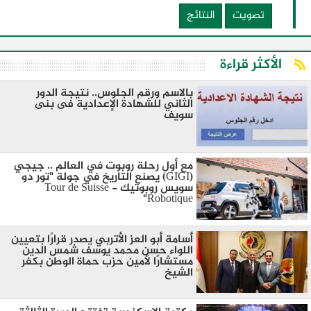
تصويت
النتائج
الأكثر قراءة
بالاسم ورقم الجلوس.. نتيجة الدور
الثاني للشهادة الإعدادية فى بنى
سويف
مع أول رحلة روبوت في العالم .. جيجي
(GIGI) يصنع التاريخ في جولة "تور دو
سويس روبوتيك - Tour de Suisse
Robotique"
أسامة أبو العز الأتربي يصدر قرارًا بتعيين
اللواء حسن محمد يوسف شمس الدين
مستشارًا لأمين حزب حماة الوطن بكفر
الشيخ