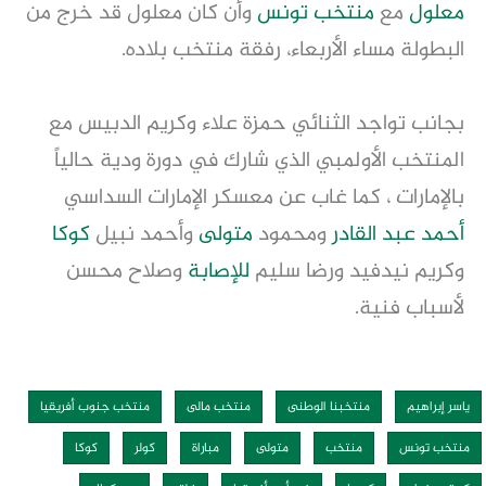
معلول
مع
منتخب تونس
وأن كان معلول قد خرج من
البطولة مساء الأربعاء، رفقة منتخب بلاده.
بجانب تواجد الثنائي حمزة علاء وكريم الدبيس مع
المنتخب الأولمبي الذي شارك في دورة ودية حالياً
بالإمارات ، كما غاب عن معسكر الإمارات السداسي
أحمد عبد القادر
ومحمود
متولى
وأحمد نبيل
كوكا
وكريم نيدفيد ورضا سليم
للإصابة
وصلاح محسن
لأسباب فنية.
ياسر إبراهيم
منتخبنا الوطنى
منتخب مالى
منتخب جنوب أفريقيا
منتخب تونس
منتخب
متولى
مباراة
كولر
كوكا