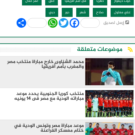
كوت ديفوار
كهربا
فى أمم أفريقيا
غلق
عمر كمال
علي معلول
صلاح
شهر
دور
دبي
Share
WhatsApp
Twitter
Facebook
إرسل لصديق
موضوعات متعلقة
محمد الشناوى خارج مباراة منتخب مصر
والمغرب بأمم أفريقيا
منتخب كوريا الجنوبية يحدد موعد
مباراته الودية مع مصر فى 14 يونيه
موعد مباراة مصر وتونس الودية في
ختام معسكر الفراعنة