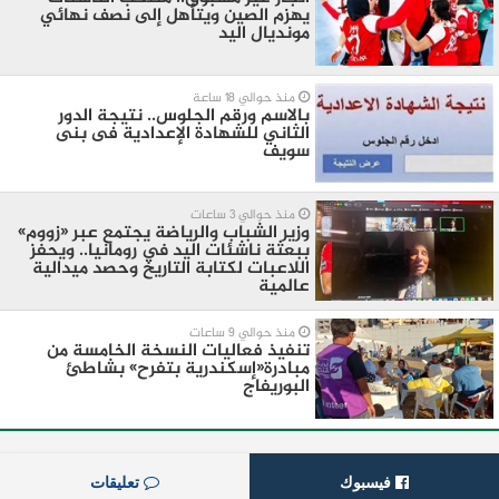
يهزم الصين ويتأهل إلى نصف نهائي
مونديال اليد
منذ حوالي 18 ساعة
بالاسم ورقم الجلوس.. نتيجة الدور
الثاني للشهادة الإعدادية فى بنى
سويف
منذ حوالي 3 ساعات
وزير الشباب والرياضة يجتمع عبر «زووم»
ببعثة ناشئات اليد في رومانيا.. ويحفز
اللاعبات لكتابة التاريخ وحصد ميدالية
عالمية
منذ حوالي 9 ساعات
تنفيذ فعاليات النسخة الخامسة من
مبادرة«إسكندرية بتفرح» بشاطئ
البوريفاج
فيسبوك
تعليقات