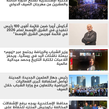
مكتبة الإسكندرية تفتتح الدورة الثالثة
والعشرين من مهرجان الصيف الدولي
أنكوش أرورا ضمن قائمة أقوى 100 رئيس
تنفيذي في الشرق الأوسط لعام 2026
في قائمة فوربس الشرق الأوسط"
وزير الشباب والرياضة يجتمع عبر «زووم»
ببعثة ناشئات اليد في رومانيا.. ويحفز
اللاعبات لكتابة التاريخ وحصد ميدالية
عالمية
رئيس جهاز العلمين الجديدة: المدينة
تواصل استضافة كبرى الفعاليات
الرياضية بالتعاون مع وزارة الشباب خلال
الصيف
محافظ الإسكندرية يوجه برفع الإشغالات
المخالفة بكورنيش المنتزه للحفاظ على