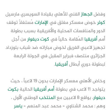
وفضل
الجهاز
الفني للأهلي بقيادة السويسري مارسيل
كولر
خوض معسكر مغلق في
الإمارات
مُستغلاً توقف
الدور والمنافسات المحلية والأفريقية بسبب بطولة
أمم
أفريقيا
المُقامة حالياً في
كوت ديفوار
من أجل
تجهيز لاعبي الفريق لخوض مباراته ضد شباب بلوزداد
الجزائري منتصف فبراير المقبل في الجولة الرابعة
لبطولة دوري أبطال
أفريقيا
.
وخاض الأهلي معسكر الإمارات بدون 19 لاعباً ، حيث
يتواجد 11 لاعب في بطولة
أمم أفريقيا
الحالية
بكوت
ديفوار
، بواقع 8 لاعبين مع
المنتخب
الوطني الأول ،
وهم : محمد الشناوي – محمد عبد المنعم –
ياسر