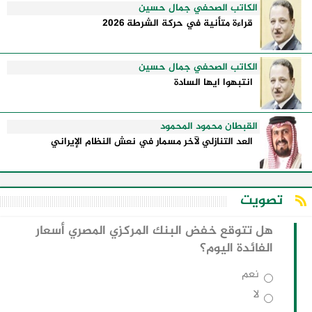
الكاتب الصحفي جمال حسين
قراءة متأنية في حركة الشرطة 2026
الكاتب الصحفي جمال حسين
انتبهوا ايها السادة
القبطان محمود المحمود
العد التنازلي لآخر مسمار في نعش النظام الإيراني
تصويت
هل تتوقع خفض البنك المركزي المصري أسعار
الفائدة اليوم؟
نعم
لا