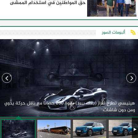
حق المواطنين في استخدام الممشى
ألبومات الصور
هينيسي تطرح طراز (بلاك بيرد) بقوة 850 حصانًا مع ناقل حركة يدوي
ومن دون شاشات