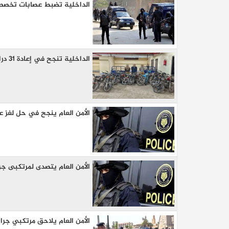
الداخلية تضبط عصابات تخصصت في 
الداخلية تنجح في إعادة 31 دراجة نارية مسروقه من محافظتين
الأمن العام ينجح في حل لغز ع
كيا EV9 GT للباحثين عن متعة قيادة السيار
العائلية
الأمن العام يتصدى لمرتكبى جر
الأمن العام يلاحق مرتكبي جر