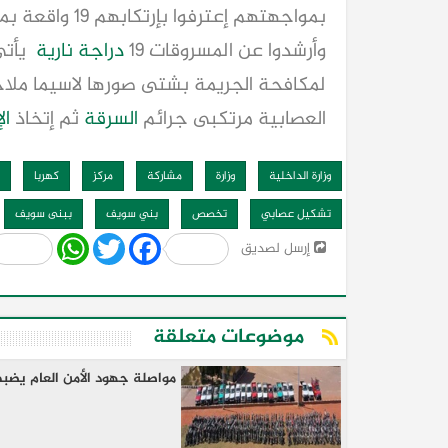
بمواجهتهم إعترفوا بإرتكابهم 19 واقعة بمحافظات بنى سويف -
وأرشدوا عن المسروقات 19
دراجة نارية
يأتي
لمكافحة الجريمة بشتى صورها لاسيما مل
العصابية مرتكبى جرائم
السرقة
ثم إتخاذ
ال
وزارة الداخلية
وزارة
مشاركة
مركز
كهربا
تشكيل عصابي
تخصص
بني سويف
ببنى سويف
Share
WhatsApp
Twitter
Facebook
إرسل لصديق
موضوعات متعلقة
مواصلة جهود الأمن العام ي