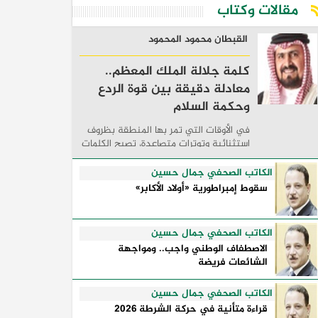
مقالات وكتاب
القبطان محمود المحمود
كلمة جلالة الملك المعظم..
معادلة دقيقة بين قوة الردع
وحكمة السلام
في الأوقات التي تمر بها المنطقة بظروف
استثنائية وتوترات متصاعدة، تصبح الكلمات
السياسية أكثر من مجرد مواقف معلنة؛ فهي
تكشف طريقة تفكير الدول، وكيفية إدارتها
الكاتب الصحفي جمال حسين
للأزمات، والحدود التي تفصل بين القوة ...
سقوط إمبراطورية «أولاد الأكابر»
الكاتب الصحفي جمال حسين
الاصطفاف الوطني واجب.. ومواجهة
الشائعات فريضة
الكاتب الصحفي جمال حسين
قراءة متأنية في حركة الشرطة 2026