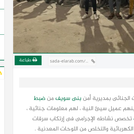
طباعة
sada-elarab.com/712954
ث الجنائى بمديرية أمن
بنى سويف
من
ضبط
هم عميل سيئ النية ، لهم معلومات جنائية ،
تخصص نشاطه الإجرامى فى إرتكاب سرقات
لكهربائية والتخلص من اللوحات المعدنية .