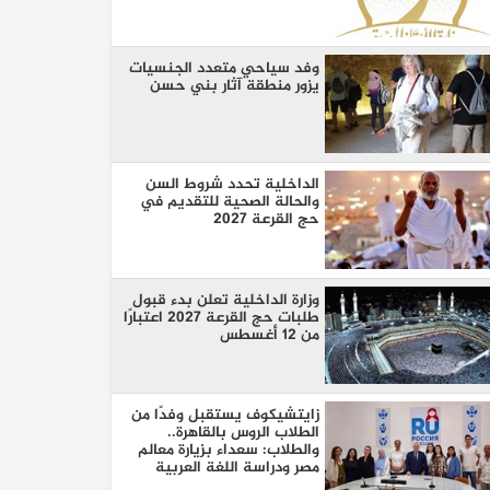
وفد سياحي متعدد الجنسيات
يزور منطقة آثار بني حسن
الداخلية تحدد شروط السن
والحالة الصحية للتقديم في
حج القرعة 2027
وزارة الداخلية تعلن بدء قبول
طلبات حج القرعة 2027 اعتبارًا
من 12 أغسطس
زايتشيكوف يستقبل وفدًا من
الطلاب الروس بالقاهرة..
والطلاب: سعداء بزيارة معالم
مصر ودراسة اللغة العربية