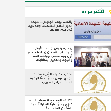
الأكثر قراءة
بالاسم ورقم الجلوس.. نتيجة
الدور الثاني للشهادة الإعدادية
فى بنى سويف
برعاية رئيس جامعة الأزهر..
كلية طب الأسنان (بنات) تنظم
أول يوم علمي لجراحة الفم
والوجه والفكين بمشاركة
نخبة من كبار الأساتذة والخبراء
تجديد تكليف الشيخ محمد
مجدي عوض مديرًا عامًا للإدارة
العامة لمراكز التدريب
تكليف المهندسة سماح السيد
فوزي مديرًا عامًا للإدارة العامة
للشئون الهندسية