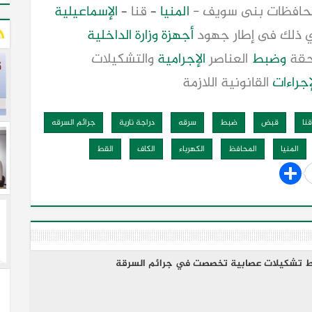
المنيا
– قنا –
الإسماعيلية
 ذلك فى إطار جهود
أجهزة
وزارة
الداخلية
احقة
وضبط
العناصر
الإجرامية
والتشكيلات
إجراءات
القانونية اللازمة
قنا
قبض
ضبط
سرقه
دراجة نارية
جرائم السرقه
المنيا
المحافظ
الكهرباء
الكاف
القط
ضبط تشكيلات عصابية تخصصت في جرائم السرقة