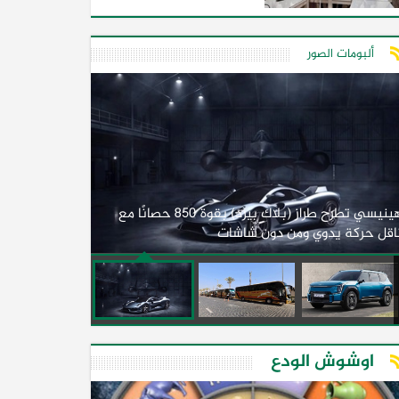
ألبومات الصور
لأول مرة.. مصر
هينيسي تطرح طراز (بلاك بيرد) بقوة 850 حصانًا مع
اقل حركة يدوي ومن دون شاشات
2026)
اوشوش الودع