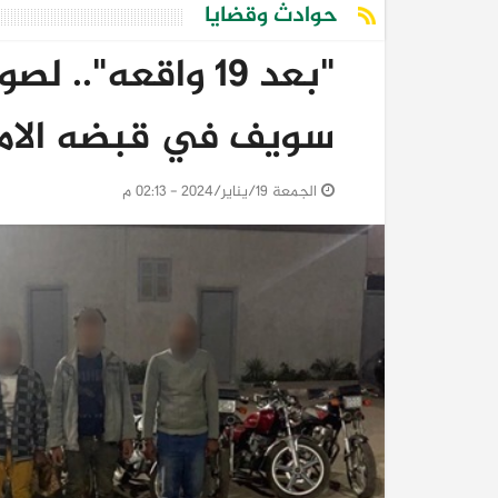
حوادث وقضايا
"بعد 19 واقعه".
سويف في قبضه الام
الجمعة 19/يناير/2024 - 02:13 م