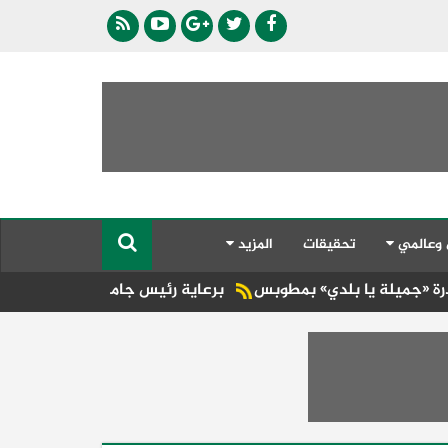
 وعالمي
تحقيقات
المزيد
دي» بمطوبس
برعاية رئيس جامعة الأزهر.. كلية طب الأسنان (بنات