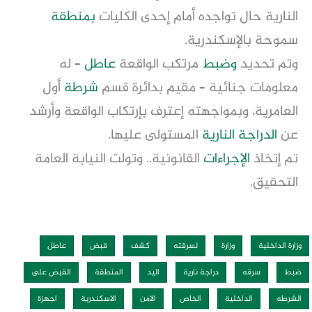
النارية حال تواجده أمام إحدى الكليات
بمنطقة
سموحة بالإسكندرية.
وتم تحديد
وضبط
مرتكب الواقعة
عاطل
– له
معلومات جنائية – مقيم بدائرة قسم
شرطة
أول
العامرية، وبمواجهته إعترف بإرتكاب الواقعة وأرشد
عن
الدراجة النارية
المستولى عليها.
تم إتخاذ
الإجراءات
القانونية.. وتولت النيابة العامة
التحقيق.
وزارة الداخلية
وزارة
لسرقته
كشف
قبض
عاطل
ضبط
سرقه
دراجة نارية
اليد
المنطقة
القبض على
الشرطه
الداخلية
الخاص
الامن
الاسكندرية
اجهزة