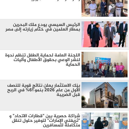
الرئيس السيسي يودع ملك البحرين
بمطار العلمين في ختام زيارته إلى مصر
اللجنة العامة لحماية الطفل تنظم ندوة
لنشر الوعي بحقوق الأطفال وآليات
الحماية
بنك الاستثمار يعلن نتائج قوية للنصف
الأول من عام 2026 بنمو 61% في الربح
قبل الضريبة
شراكة حصرية بين "قطارات الاتحاد" و
"ثريفتي الإمارات" لتوفير حلول تنقل
متكاملة للمسافرين