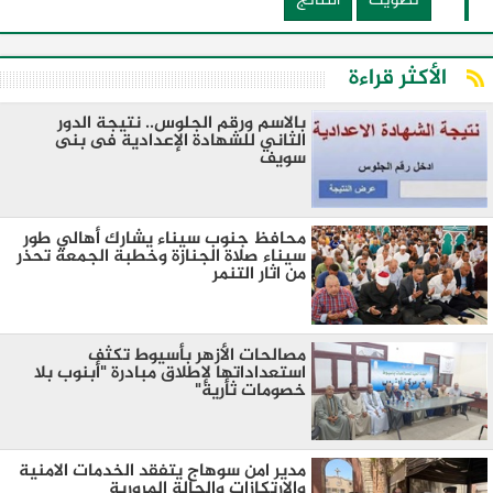
تصويت
النتائج
الأكثر قراءة
بالاسم ورقم الجلوس.. نتيجة الدور
الثاني للشهادة الإعدادية فى بنى
سويف
محافظ جنوب سيناء يشارك أهالي طور
سيناء صلاة الجنازة وخطبة الجمعة تحذر
من اثار التنمر
مصالحات الأزهر بأسيوط تكثف
استعداداتها لإطلاق مبادرة "أبنوب بلا
خصومات ثأرية"
مدير امن سوهاج يتفقد الخدمات الامنية
والارتكازات والحالة المرورية