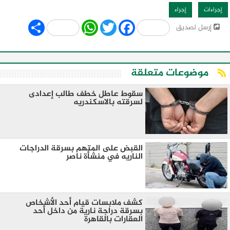
إجراءات
إجراء
Share
WhatsApp
Twitter
Facebook
إرسل لصديق
موضوعات متعلقة
سقوط عاطل خطف طالب إعدادى
لسرقته بالاسكندريه
القبض على المتهم بسرقة الدراجات
الناريه في منشأة ناصر
كشف ملابسات قيام أحد الأشخاص
بسرقة دراجة نارية من داخل أحد
العقارات بالقاهرة