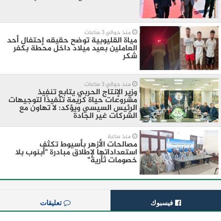
منذ حوالي 3 ساعات
مياة القليوبية توضح حقيقه إحتفال أحد
العاملين بعيد ميلاد داخل محطة بكفر
شكر
منذ حوالي 3 ساعات
وزير الإنتاج الحربي يتابع تنفيذ
مشروعات حياة كريمة تنفيذًا لتوجيهات
الرئيس السيسي ويؤكد: لا تهاون مع
الشركات غير الجادة
منذ ساعة
مصالحات الأزهر بأسيوط تكثف
استعداداتها لإطلاق مبادرة "أبنوب بلا
خصومات ثأرية"
فيسبوك
تعليقات