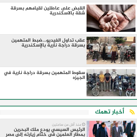
القبض على عاطلين لقيامهم بسرقة
شقة بالاسكندرية
عقب تداول الفيديو...ضبط المتهمين
بسرقة دراجة نارية بالإسكندرية
سقوط المتهمين بسرقة دراجة نارية في
الجيزه
أخبار تهمك
منذ أقل من ساعتين
الرئيس السيسي يودع ملك البحرين
بمطار العلمين في ختام زيارته إلى مصر