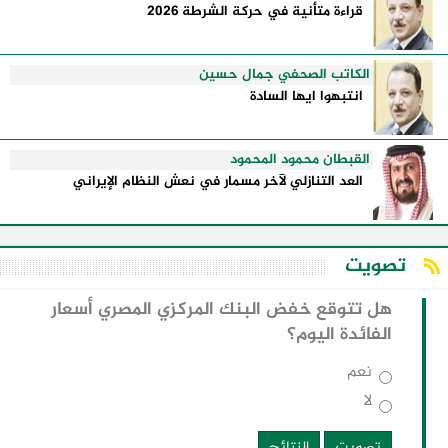
قراءة متأنية في حركة الشرطة 2026
الكاتب الصحفي جمال حسين
انتبهوا ايها السادة
القبطان محمود المحمود
العد التنازلي لآخر مسمار في نعش النظام الإيراني
تصويت
هل تتوقع خفض البنك المركزي المصري أسعار
الفائدة اليوم؟
نعم
لا