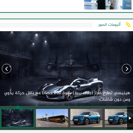
ألبومات الصور
هينيسي تطرح طراز (بلاك بيرد) بقوة 850 حصانًا مع ناقل حركة يدوي
ومن دون شاشات