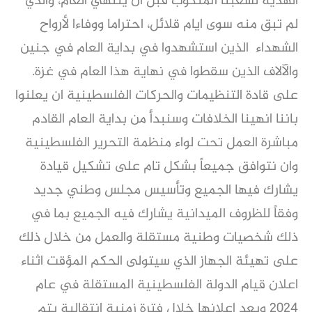
الهدية لشعبنا المنكوب قبل ان ينتهي العام، والذي
لم تبق منه سوى ايام قلائل، احتراما ووفاءا لأرواح
الشهداء الذين استشهدوا في بداية العام في جنين
والآلاف الذين سقطوا في نهاية هذا العام في غزة.
على قادة التنظيمات والحركات الفلسطينية ان يعلنوا
باننا انهينا الخلافات وسنبدأ من بداية العام القادم
مباشرة العمل تحت لواء منظمة التحرير الفلسطينية
وان نتوافق جميعاً بشكل تام على تشكيل قيادة
يشارك فيها الجميع وتأسيس مجلس وطني جديد
وفقاً للظروف الميدانية يشارك فيه الجميع بما في
ذلك شخصيات وطنية مستقلة والعمل من خلال ذلك
على تهيئة الجهاز الذي سيتولى الحكم المؤقت اثناء
اعلان قيام الدولة الفلسطينية المستقلة في عام
٢٠٢٤ وبعد إعلانها خلال فترة زمنية انتقالية يتم