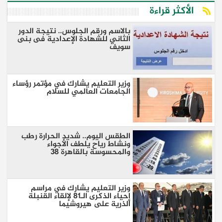
الأكثر قراءة
بالاسم ورقم الجلوس.. نتيجة الدور
الثاني للشهادة الإعدادية فى بنى
سويف
وزير التعليم يشارك في مؤتمر رؤساء
الجامعات العالمي للسلام
الطقس اليوم.. شديد الحرارة رطب
ونشاط رياح يلطف الأجواء
والمحسوسة بالقاهرة 38
وزير التعليم يشارك في مراسم
إحياء الذكرى الـ81 لإلقاء القنبلة
الذرية على هيروشيما