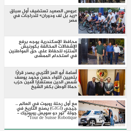
عروس الصعيد تستضيف أول سباق
«ريد بُل لف ودوران» للدراجات في
مصر
محافظ الإسكندرية يوجه برفع
الإشغالات المخالفة بكورنيش
المنتزه للحفاظ على حق المواطنين
في استخدام الممشى
أسامة أبو العز الأتربي يصدر قرارًا
بتعيين اللواء حسن محمد يوسف
شمس الدين مستشارًا لأمين حزب
حماة الوطن بكفر الشيخ
مع أول رحلة روبوت في العالم ..
جيجي (GIGI) يصنع التاريخ في
جولة "تور دو سويس روبوتيك -
Tour de Suisse Robotique"