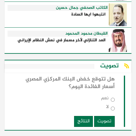
الكاتب الصحفي جمال حسين
انتبهوا ايها السادة
القبطان محمود المحمود
العد التنازلي لآخر مسمار في نعش النظام الإيراني
تصويت
هل تتوقع خفض البنك المركزي المصري
أسعار الفائدة اليوم؟
نعم
لا
تصويت
النتائج