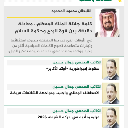
القبطان محمود المحمود
كلمة جلالة الملك المعظم.. معادلة
دقيقة بين قوة الردع وحكمة السلام
في الأوقات التي تمر بها المنطقة بظروف استثنائية
وتوترات متصاعدة، تصبح الكلمات السياسية أكثر من
مجرد مواقف معلنة؛ فهي تكشف طريقة تفكير الدول،
وكيفية إدارتها للأزمات، والحدود التي تفصل بين القوة
...
الكاتب الصحفي جمال حسين
سقوط إمبراطورية «أولاد الأكابر»
الكاتب الصحفي جمال حسين
الاصطفاف الوطني واجب.. ومواجهة الشائعات فريضة
الكاتب الصحفي جمال حسين
قراءة متأنية في حركة الشرطة 2026