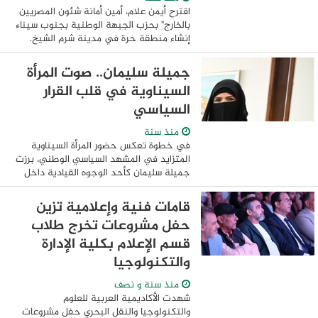
اقترح أيمن علام، أمين أمانة شئون المصريين
بالخارج" بحزب الجبهة الوطنية بجنوب سيناء
إنشاء منطقة حرة في مدينة شرم الشيخ.
هذا الاقتراح جاء خلال لقائه بالنائب غريب
حسان أمين عام الحزب حيث تم تناول ...
جميلة سليمان.. صوت المرأة
السيناوية في قلب القرار
السياسي
منذ سنة
في خطوة تعكس حضور المرأة السيناوية
المتزايد في المشهد السياسي الوطني، برزت
جميلة سليمان كأحد الوجوه القيادية داخل
حزب الجبهة الوطنية، حيث تتولى منصب
أمينة المرأة بمحافظة جنوب سيناء، لتصبح
قامات فنية وإعلامية تزين
صوتًا ...
حفل مشروعات تخرج طلاب
قسم الإعلام بكلية الإدارة
والتكنولوجيا
منذ سنة و نصف
شهدت الأكاديمية العربية للعلوم
والتكنولوجيا والنقل البحري حفل مشروعات