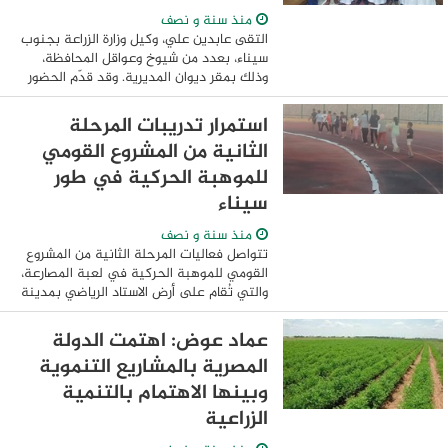
منذ سنة و نصف
التقى عابدين علي، وكيل وزارة الزراعة بجنوب
سيناء، بعدد من شيوخ وعواقل المحافظة،
وذلك بمقر ديوان المديرية. وقد قدّم الحضور
التهنئة لوكيل الوزارة بمناسبة توليه مهام
عمله رسميًا في المديرية. وفي ...
استمرار تدريبات المرحلة
الثانية من المشروع القومي
للموهبة الحركية في طور
سيناء
منذ سنة و نصف
تتواصل فعاليات المرحلة الثانية من المشروع
القومي للموهبة الحركية في لعبة المصارعة،
والتي تُقام على أرض الاستاد الرياضي بمدينة
طور سيناء، بمشاركة واسعة من لاعبي
المشروع. ويهدف المشروع إلى ...
عماد عوض: اهتمت الدولة
المصرية بالمشاريع التنموية
وبينها الاهتمام بالتنمية
الزراعية