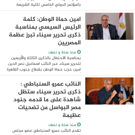
بالمؤتمر الدولي ‏الخامس لكلية الشريعة
والقانون بجامعة الأزهر بالقاهرة، تحت عنوان
«بناء الإنسان في ضوء التحديات ...
امين حماة الوطن: كلمة
الرئيس السيسي بمناسبة
ذكرى تحرير سيناء تبرز عظمة
المصريين
منذ سنة و نصف
بمناسبة الاحتفال بالذكرى الثالثة والأربعين
لتحرير سيناء، عبر النائب اسماعيل نصر الدين
امين حزب حماة الوطن بقطاع جنوب القاهرة
أشاد فيه بكلمة الرئيس عبد الفتاح السيسي،
مؤكدًا أنها جاءت معبرة عن ...
النائب عمرو السنباطي :
ذكرى تحرير سيناء ستظل
شاهدة على ما قدمه جنود
مصر البواسل من تضحيات
عظيمة
منذ سنة و نصف
تقدم النائب عمرو السنباطي عضو مجلس