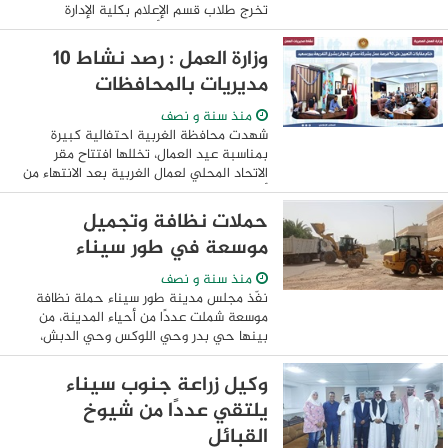
تخرج طلاب قسم الإعلام بكلية الإدارة
والتكنولوجيا والذى أقيم تحت رعاية سعادة
الأستاذ الدكتور إسماعيل عبد الغفار إسماعيل
وزارة العمل : رصد نشاط 10
فرج ...
مديريات بالمحافظات
منذ سنة و نصف
شهدت محافظة الغربية احتفالية كبيرة
بمناسبة عيد العمال، تخللها افتتاح مقر
الاتحاد المحلي لعمال الغربية بعد الانتهاء من
أعمال التجديد والتطوير، وذلك بحضور الدكتور
محمود عيسى نائب محافظ الغربية، أحمد ...
حملات نظافة وتجميل
موسعة في طور سيناء
منذ سنة و نصف
نفّذ مجلس مدينة طور سيناء حملة نظافة
موسعة شملت عددًا من أحياء المدينة، من
بينها حي بدر وحي اللوكس وحي الدبش،
وذلك ضمن جهود تحسين المظهر العام ورفع
مستوى الخدمات المقدمة للمواطنين. كما
وكيل زراعة جنوب سيناء
شملت ...
يلتقي عددًا من شيوخ
القبائل