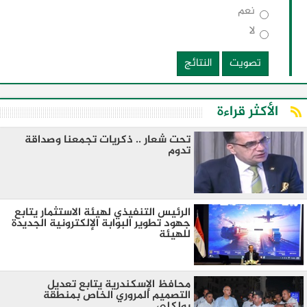
نعم
لا
تصويت
النتائج
الأكثر قراءة
تحت شعار .. ذكريات تجمعنا وصداقة
تدوم
الرئيس التنفيذي لهيئة الاستثمار يتابع
جهود تطوير البوابة الإلكترونية الجديدة
للهيئة
محافظ الإسكندرية يتابع تعديل
التصميم المروري الخاص بمنطقة
بولكلي