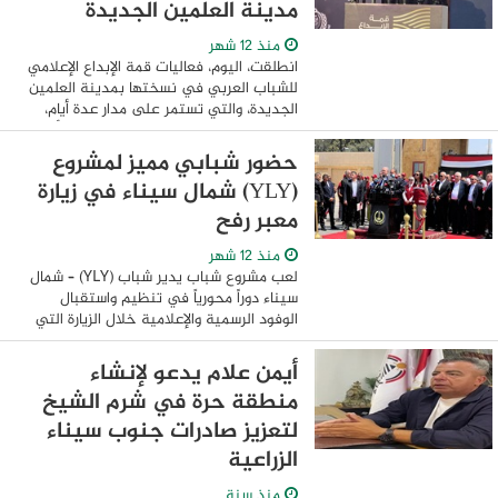
مدينة العلمين الجديدة
منذ 12 شهر
انطلقت، اليوم، فعاليات قمة الإبداع الإعلامي
للشباب العربي في نسختها بمدينة العلمين
الجديدة، والتي تستمر على مدار عدة أيام،
والتي تنعقد تحت شعار «إعلام مبتكر.. أعمال
رائدة». حضر افتتاح النسخة ...
حضور شبابي مميز لمشروع
(YLY) شمال سيناء في زيارة
معبر رفح
منذ 12 شهر
لعب مشروع شباب يدير شباب (YLY) – شمال
سيناء دوراً محورياً في تنظيم واستقبال
الوفود الرسمية والإعلامية خلال الزيارة التي
شهدها معبر رفح البري اليوم الاثنين، حيث
عقد الدكتور بدر عبد العاطي وزير ...
أيمن علام يدعو لإنشاء
منطقة حرة في شرم الشيخ
لتعزيز صادرات جنوب سيناء
الزراعية
منذ سنة