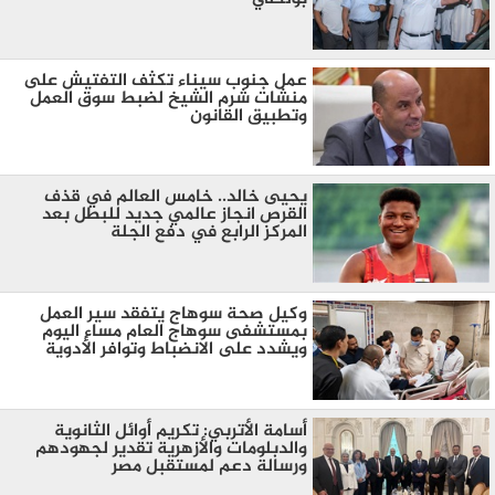
عمل جنوب سيناء تكثف التفتيش على
منشات شرم الشيخ لضبط سوق العمل
وتطبيق القانون
يحيى خالد.. خامس العالم في قذف
القرص انجاز عالمي جديد للبطل بعد
المركز الرابع في دفع الجلة
وكيل صحة سوهاج يتفقد سير العمل
بمستشفى سوهاج العام مساء اليوم
ويشدد على الانضباط وتوافر الأدوية
أسامة الأتربي: تكريم أوائل الثانوية
والدبلومات والأزهرية تقدير لجهودهم
ورسالة دعم لمستقبل مصر