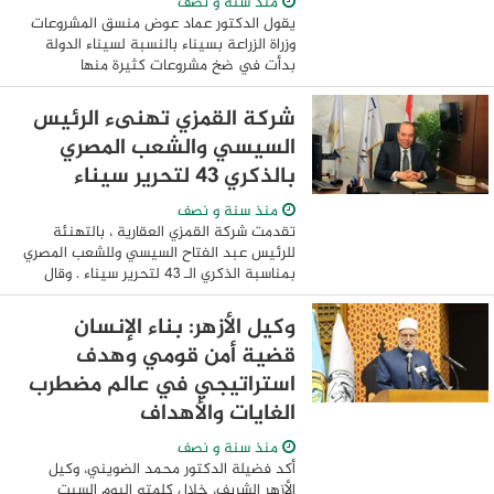
منذ سنة و نصف
يقول الدكتور عماد عوض منسق المشروعات
وزراة الزراعة بسيناء بالنسبة لسيناء الدولة
بدأت في ضخ مشروعات كثيرة منها
المشروعات الزراعية علي وجه الخصوص
والتي تتمثل في محور تبنته وزارة الزراعة
شركة القمزي تهنىء الرئيس
وهو ...
السيسي والشعب المصري
بالذكري 43 لتحرير سيناء
منذ سنة و نصف
تقدمت شركة القمزي العقارية ، بالتهنئة
للرئيس عبد الفتاح السيسي وللشعب المصري
بمناسبة الذكري الـ 43 لتحرير سيناء . وقال
المهندس ياسر زيدان رئيس مجلس إدارة
شركة القمزي العقارية ، أن ذكري تحرير ...
وكيل الأزهر: بناء الإنسان
قضية أمن قومي وهدف
استراتيجي في عالم مضطرب
الغايات والأهداف
منذ سنة و نصف
أكد فضيلة الدكتور محمد الضويني، وكيل
الأزهر الشريف، خلال كلمته اليوم السبت