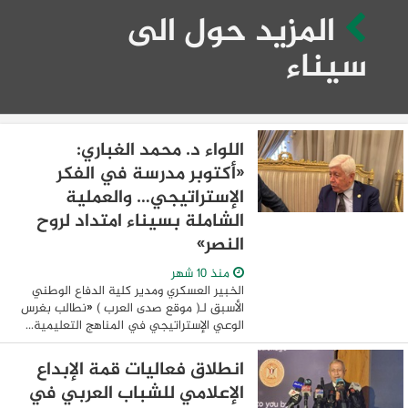
المزيد حول الى
سيناء
اللواء د. محمد الغباري:
«أكتوبر مدرسة في الفكر
الإستراتيجي… والعملية
الشاملة بسيناء امتداد لروح
النصر»
منذ 10 شهر
الخبير العسكري ومدير كلية الدفاع الوطني
الأسبق لـ( موقع صدى العرب ) «نطالب بغرس
الوعي الإستراتيجي في المناهج التعليمية…
والشباب هو الضمانة الحقيقية لاستمرار
الانتصار» في إطار الاحتفال بالذكرى ...
انطلاق فعاليات قمة الإبداع
الإعلامي للشباب العربي في