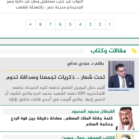
النواب عن حزب مستقبل وطن عن دائرة مصر
الجديدة و مدينة نصر ، بالتهنئة للشعب
المصري بمناسبة الذكرى الـ43 لعيد تحرير
سيناء ، ذلك اليوم الذي استعاد فيه رجال مصر
»
8
7
6
5
4
3
2
1
...
مقالات وكتاب
بقلم د. مجدي عدلي
تحت شعار .. ذكريات تجمعنا وصداقة تدوم
أقيم حفل اليوبيل الفضي لدفعه كليه الصيدله جامعه
الاسكندريه 2001 دفعه الشهيد محمد الدره والتي اتشرف أن
انتمي إليها . والتي أقيمت في أحدي قاعات فنادق لؤلؤه
البحر الأبيض المتوسط مدينه السحر والجمال ...
القبطان محمود المحمود
كلمة جلالة الملك المعظم.. معادلة دقيقة بين قوة الردع
وحكمة السلام
الكاتب الصحفي جمال حسين