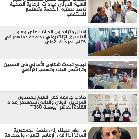
الشيخ الدولي قيادات الرعاية الصحية
ترصد مستوى الخدمة وتستمع
للمنتفعين
إقبال متزايد من الطلاب على معامل
التنسيق الإلكتروني بجامعة دمنهور في
ختام المرحلة الأولى
نويبع تبحث شكاوى الأهالي في التموين
وتراخيص البناء وتسعير الأراضي
طلاب جامعة كفر الشيخ يحصدون
المركزين الأولي والثاني بمعسكر إعداد
القادة العاشر "بوصلة 360°"
من طور سيناء إلى منصة الجمهورية
المركز الـ11 في الإعلام التربوي والصحافة