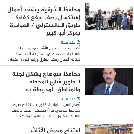
بالتعاون مع مؤسسات المجتمع المدني
بتكلفة 2.5 مليون جنية، وتم تدعيمها
محافظ الشرقية يتفقد أعمال
بالأجهزة من وزارة ...
إستكمال رصف ورفع كفاءة
طريق المانسترلي / العوامرة
بمركز أبو كبير
منذ سنة
أكد المهندس حازم الأشموني محافظ
الشرقية حرصه على المتابعة المستمرة
لنتائج أعمال رصف الطرق ورفع كفاءة الشوارع
الرئيسية والفرعية وتسوية جميع الطرق غير
الممهدة لتيسير الحركة المرورية والإرتقاء ...
محافظ سوهاج يشكل لجنة
لتطوير شارع المحطة
والمناطق المحيطة به
منذ سنة
أصدر السيد اللواء الدكتور عبدالفتاح سراج،
محافظ سوهاج، قرارًا بتشكيل لجنة برئاسة
السيد الدكتور السكرتير العام المساعد
للمحافظة، تختص بوضع تصور متكامل
لتطوير شارع المحطة الرئيسي بمدينة
افتتاح معرض الأثاث
سوهاج، ...