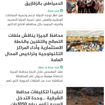
الدمياطى بالزقازيق
منذ سنة
فى اطار توجه الدولة لدعم وتنمية الصناعات
الوطنيه والعمل على تنمية المزايا النسبيه
والحرف اليدويه بكل محافظه افتتح الدكتور
أحمد عبد المعطي نائب محافظ الشرقية
يرافقه المهندس محمد الزاهد رئيس غرفة ...
محافظ الجيزة يناقش ملفات
التصالح والتقنين والخطة
الاستثمارية وأداء المراكز
التكنولوجية وتراخيص المحال
العامة
منذ سنة و نصف
عقد المهندس عادل النجار محافظ الجيزة
اجتماعًا موسعًا بديوان عام المحافظة
لمناقشة عدد من الملفات الحيوية التي تهم
المواطنين . واستهل المحافظ الاجتماع
بمناقشة الخطة الاستثمارية الموحدة للعام ...
تنفيذاً لتكليفات محافظ
الشرقية ...وحدة التدخل
السريع تقوم برفع 1050طن