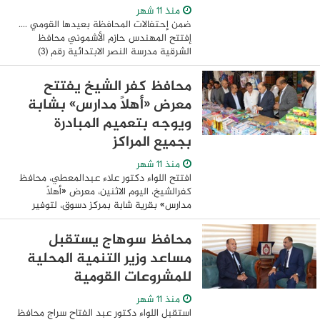
منذ 11 شهر
ضمن إحتفالات المحافظة بعيدها القومي ....
إفتتح المهندس حازم الأشموني محافظ
الشرقية مدرسة النصر الابتدائية رقم (3)
التابعة لإدارة القنايات التعليمية والمُقامة
على مساحة 3083 م وتتكون من 3 طوابق ...
محافظ كفر الشيخ يفتتح
معرض «أهلًا مدارس» بشابة
ويوجه بتعميم المبادرة
بجميع المراكز
منذ 11 شهر
افتتح اللواء دكتور علاء عبدالمعطي، محافظ
كفرالشيخ، اليوم الاثنين، معرض «أهلًا
مدارس» بقرية شابة بمركز دسوق، لتوفير
المستلزمات المدرسية والسلع الغذائية
للطلاب وأسرهم بأسعار مخفضة تصل إلى
محافظ سوهاج يستقبل
50%. جاء ...
مساعد وزير التنمية المحلية
للمشروعات القومية
منذ 11 شهر
استقبل اللواء دكتور عبد الفتاح سراج محافظ