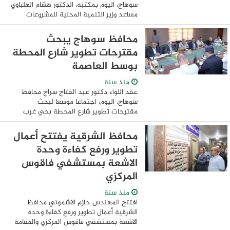
سوهاج، اليوم بمكتبه، الدكتور هشام الهلباوي
مساعد وزير التنمية المحلية للمشروعات
القومية، والدكتورة هبة عبد المنعم رئيس
قطاع التنمية البشرية والاجتماعية ...
محافظ سوهاج يبحث
مقترحات تطوير شارع المحطة
بوسط العاصمة
منذ سنة
عقد اللواء دكتور عبد الفتاح سراج محافظ
سوهاج، اليوم، اجتماعا موسعا لبحث
مقترحات تطوير شارع المحطة بحي غرب
مدينة سوهاج بما يعكس الهوية البصرية
والشكل الحضاري للمحافظة، جاء ذلك بحضور
محافظ الشرقية يفتتح أعمال
الدكتور محمد ...
تطوير ورفع كفاءة وحدة
الاشعة بمستشفي فاقوس
المركزي
منذ سنة
افتتح المهندس حازم الاشموني محافظ
الشرقية أعمال تطوير ورفع كفاءة وحدة
الاشعة بمستشفي فاقوس المركزي والمقامة