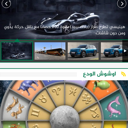
هينيسي تطرح طراز (بلاك بيرد) بقوة 850 حصانًا مع ناقل حركة يدوي
ومن دون شاشات
اوشوش الودع