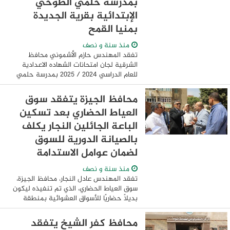
بمدرسة حلمي الطوخي
الإبتدائية بقرية الجديدة
بمنيا القمح
منذ سنة و نصف
تفقد المهندس حازم الأشموني محافظ
الشرقية لجان امتحانات الشهاده الاعدادية
للعام الدراسي 2024 / 2025 بمدرسة حلمي
الطوخي الإبتدائية بقرية الجديدة التابعة
لرئاسة مركز ومدينة منيا القمح والتي تضم
محافظ الجيزة يتفقد سوق
لجان ...
العياط الحضاري بعد تسكين
الباعة الجائلين النجار يكلف
بالصيانة الدورية للسوق
لضمان عوامل الاستدامة
منذ سنة و نصف
تفقد المهندس عادل النجار، محافظ الجيزة،
سوق العياط الحضاري، الذي تم تنفيذه ليكون
بديلًا حضاريًا للأسواق العشوائية بمنطقة
المزلقان، وذلك بعد تسكين الباعة الجائلين
مما ساهم في تيسير الحركة المرورية ...
محافظ كفر الشيخ يتفقد