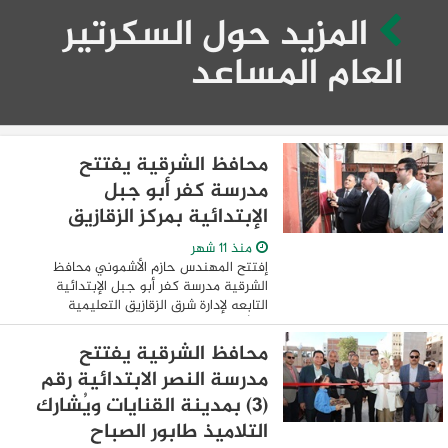
المزيد حول السكرتير
العام المساعد
محافظ الشرقية يفتتح
مدرسة كفر أبو جبل
الإبتدائية بمركز الزقازيق
منذ 11 شهر
إفتتح المهندس حازم الأشموني محافظ
الشرقية مدرسة كفر أبو جبل الإبتدائية
التابعه لإدارة شرق الزقازيق التعليمية
والمُقامة علي مساحة 317م ومكونه من 3
طوابق وتضم 6 فصول مدرسية بتكلفة 8
محافظ الشرقية يفتتح
مليون و 298 ألف ...
مدرسة النصر الابتدائية رقم
(3) بمدينة القنايات ويُشارك
التلاميذ طابور الصباح