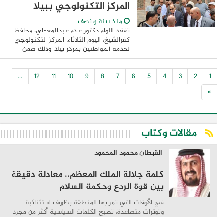
المركز التكنولوجي ببيلا
منذ سنة و نصف
تفقد اللواء دكتور علاء عبدالمعطي، محافظ
كفرالشيخ، اليوم الثلاثاء، المركز التكنولوجي
لخدمة المواطنين بمركز بيلا، وذلك ضمن
جولاته المستمرة لمتابعة سير العمل في
مختلف المراكز التكنولوجية بالمحافظة، ...
...
12
11
10
9
8
7
6
5
4
3
2
1
»
مقالات وكتاب
القبطان محمود المحمود
كلمة جلالة الملك المعظم.. معادلة دقيقة
بين قوة الردع وحكمة السلام
في الأوقات التي تمر بها المنطقة بظروف استثنائية
وتوترات متصاعدة، تصبح الكلمات السياسية أكثر من مجرد