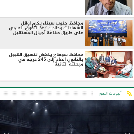
محافظ جنوب سيناء يكرم أوائل
الشهادات وطلاب WE التفوق العلمي
على طريق صناعة أجيال المستقبل
محافظ سوهاج يخفض تنسيق القبول
بالثانوي العام إلى 245 درجة في
مرحلته الثانية
ألبومات الصور