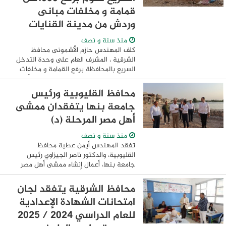
قمامة و مخلفات مبانى
وردش من مدينة القنايات
منذ سنة و نصف
كلف المهندس حازم الأشمونى محافظ
الشرقية ، المشرف العام على وحدة التدخل
السريع بالمحافظة برفع القمامة و مخلفات
البناء والردش من إمتداد طريق مصرف أكوة
موجهاً باستمرار وتكثيف حملات النظافة
محافظ القليوبية ورئيس
بمراكز المدن ...
جامعة بنها يتفقدان ممشى
أهل مصر المرحلة (د)
منذ سنة و نصف
تفقد المهندس أيمن عطية محافظ
القليوبية، والدكتور ناصر الجيزاوي رئيس
جامعة بنها، أعمال إنشاء ممشى أهل مصر
المرحلة (د) لبحث سُبل التعاون مع خبرات
جامعة بنها لإنشاء أول حديقة متحفية
محافظ الشرقية يتفقد لجان
وجدارية على نهر ...
امتحانات الشهادة الإعدادية
للعام الدراسي 2024 / 2025