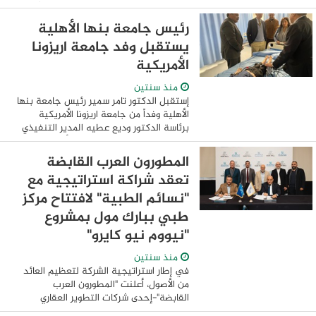
التربية الموسيقية بجامعة حلوان، رئيسًا
لمجلس إدارة الهيئة ...
رئيس جامعة بنها الأهلية
يستقبل وفد جامعة اريزونا
الأمريكية
منذ سنتين
إستقبل الدكتور تامر سمير رئيس جامعة بنها
الأهلية وفداً من جامعة اريزونا الأمريكية
برئاسة الدكتور وديع عطيه المدير التنفيذي
للبرامج المشتركة لجامعة ولاية أريزونا
والدكتورة رشا وهيب مدير البرامج ...
المطورون العرب القابضة
تعقد شراكة استراتيجية مع
"نسائم الطبية" لافتتاح مركز
طبي ببارك مول بمشروع
"نيووم نيو كايرو"
منذ سنتين
في إطار استراتيجية الشركة لتعظيم العائد
من الأصول، أعلنت "المطورون العرب
القابضة"-إحدى شركات التطوير العقاري
الرائدة- التعاقد مع مجموعة نسائم الطبية،