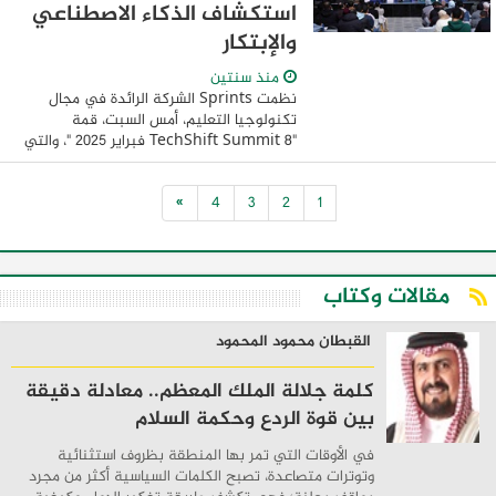
استكشاف الذكاء الاصطناعي
والإبتكار
منذ سنتين
‎نظمت Sprints الشركة الرائدة في مجال
تكنولوجيا التعليم، أمس السبت، قمة
"TechShift Summit 8 فبراير 2025 "، والتي
تعد النسخة الثانية علي التوالي بعد نجاح
النسخة الاولي العام الماضي. وذلك بالحرم ...
»
4
3
2
1
مقالات وكتاب
القبطان محمود المحمود
كلمة جلالة الملك المعظم.. معادلة دقيقة
بين قوة الردع وحكمة السلام
في الأوقات التي تمر بها المنطقة بظروف استثنائية
وتوترات متصاعدة، تصبح الكلمات السياسية أكثر من مجرد