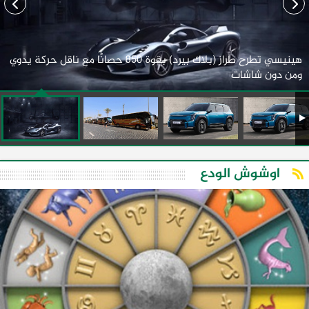
هينيسي تطرح طراز (بلاك بيرد) بقوة 850 حصانًا مع ناقل حركة يدوي
ومن دون شاشات
اوشوش الودع