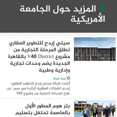
المزيد حول الجامعة
الأمريكية
سيتي إيدج للتطوير العقاري
تطلق المرحلة التجارية من
مشروع V40 District بالقاهرة
الجديدة يضم وحدات تجارية
وإدارية وطبية
منذ سنة
أعلنت شركة سيتي إيدج للتطوير العقاري-
إحدى الشركات العقارية الرائدة في مصر- عن
طرح المرحلة التجارية من مشروع V40
District بالقاهرة الجديدة على مساحة 20
فدانًا بإجمالي استثمارات 17 مليار جنيه،
بتر هوم المطور الأول
وتضم ...
بالعاصمة تحتفل بتسليم