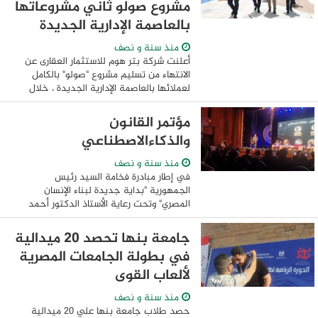
مشروع صولو ثاني مشروعاتها
بالعاصمة الإدارية الجديدة
منذ سنة و نصف
أعلنت شركة بتر هوم للاستثمار العقارى عن
الانتهاء من تسليم مشروع "صولو" بالكامل
لعملائها بالعاصمة الإدارية الجديدة ، خلال
جولة استثنائية نظمتها الشركة بحضور
المهندس خالد عباس – رئيس شركة العاصمة
مؤتمر القانون
...
والذكاءالاصطناعي
منذ سنة و نصف
في إطار مبادرة فخامة السيد رئيس
الجمهورية "بداية جديدة لبناء الإنسان
المصري" وتحت رعاية الأستاذ الدكتور أحمد
فؤاد هنو - وزير الثقافة، رئيس المجلس
الأعلى للثقافة وتحت إشراف ا لأستاذ الدكتور
جامعة بنها تحصد 20 ميدالية
...
في بطولة الجامعات المصرية
لألعاب القوى
منذ سنة و نصف
حصد طلاب جامعة بنها علي 20 ميدالية