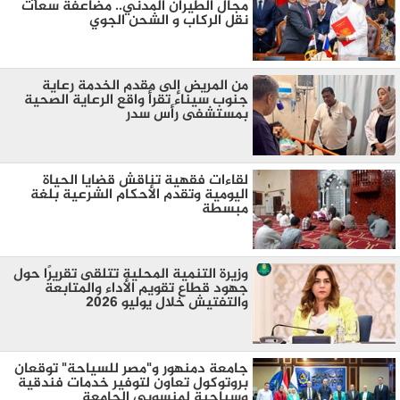
مجال الطيران المدني.. مضاعفة سعات
نقل الركاب و الشحن الجوي
من المريض إلى مقدم الخدمة رعاية
جنوب سيناء تقرأ واقع الرعاية الصحية
بمستشفى رأس سدر
لقاءات فقهية تناقش قضايا الحياة
اليومية وتقدم الأحكام الشرعية بلغة
مبسطة
وزيرة التنمية المحلية تتلقى تقريرًا حول
جهود قطاع تقويم الأداء والمتابعة
والتفتيش خلال يوليو 2026
جامعة دمنهور و"مصر للسياحة" توقعان
بروتوكول تعاون لتوفير خدمات فندقية
وسياحية لمنسوبي الجامعة