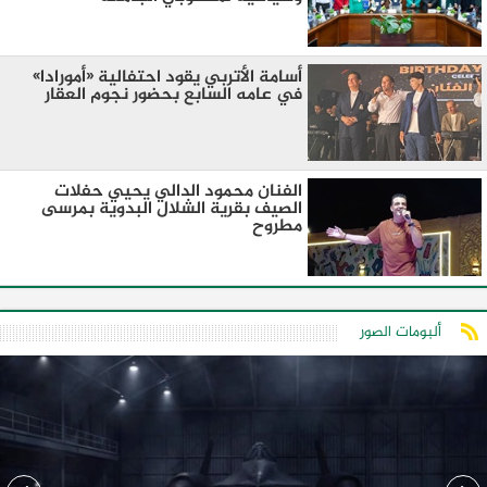
أسامة الأتربي يقود احتفالية «أمورادا»
في عامه السابع بحضور نجوم العقار
الفنان محمود الدالي يحيي حفلات
الصيف بقرية الشلال البدوية بمرسى
مطروح
ألبومات الصور