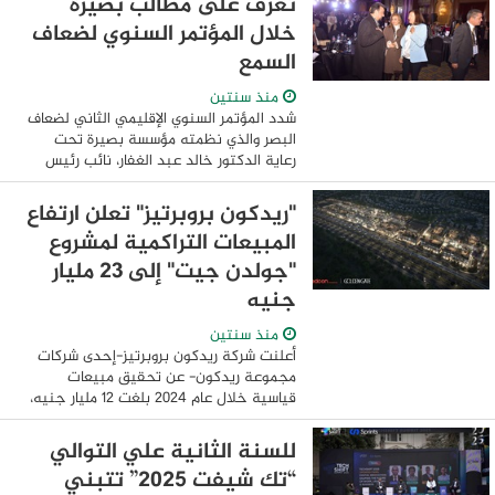
تعرف على مطالب بصيرة
خلال المؤتمر السنوي لضعاف
السمع
منذ سنتين
شدد المؤتمر السنوي الإقليمي الثاني لضعاف
البصر والذي نظمته مؤسسة بصيرة تحت
رعاية الدكتور خالد عبد الغفار، نائب رئيس
مجلس الوزراء للتنمية البشرية ووزير الصحة
والسكان و الدكتورة مايا مرسي وزيرة ...
"ريدكون بروبرتيز" تعلن ارتفاع
المبيعات التراكمية لمشروع
"جولدن جيت" إلى 23 مليار
جنيه
منذ سنتين
أعلنت شركة ريدكون بروبرتيز-إحدى شركات
مجموعة ريدكون- عن تحقيق مبيعات
قياسية خلال عام 2024 بلغت 12 مليار جنيه،
لترتفع المبيعات الإجمالية للمشروع إلى 23
مليار جنيه منذ طرحه عام 2022. وبذلك
‎للسنة الثانية علي التوالي
حقق ...
‎“تك شيفت 2025” تتبني