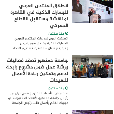
لافتتاح مركز طبي في بارك مول بمشروع
انطلاق المنتدى العربي
"نيووم نيو ...
للجمارك الذكية في القاهرة
لمناقشة مستقبل القطاع
الجمركي
منذ سنتين
انطلقت اليوم فعاليات المنتدى العربي
للجمارك الذكية بفندق سميراميس
إنتركونتيننتال – القاهرة، بتنظيم الاتحاد
العربي للمخلصين الجمركيين، وبالتعاون مع
الأمانة العامة لجامعة الدول العربية ومصلحة
جامعة دمنهور تعقد فعاليات
الجمارك ...
ورشة عمل ضمن مشروع رابحة
لدعم وتمكين ريادة الأعمال
للسيدات
منذ سنتين
تحت رعاية الأستاذ الدكتور إلهامي ترابيس،
رئيس جامعة دمنهور، الأستاذ الدكتورة منى
مبروك القائم بأعمال نائب رئيس الجامعة
لشئون خدمة المجتمع وتنمية البيئة،
وبالتعاون مع مركز ريادة الأعمال والابتكار ...