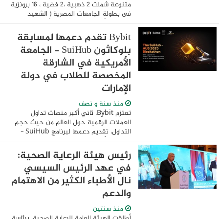
متنوعة شملت 2 ذهبية ،2 فضية ، 16 برونزية
فى بطولة الجامعات المصرية ( الشهيد
الرفاعى) لألعاب القوي ، والتي أقيمت
بالجامعة الأمريكية. من جانبه هنأ الدكتور
Bybit تقدم دعمها لمسابقة
ناصر ...
بلوكاثون SuiHub - الجامعة
الأمريكية في الشارقة
المخصصة للطلاب في دولة
الإمارات
منذ سنة و نصف
تعتزم Bybit، ثاني أكبر منصات تداول
العملات الرقمية حول العالم من حيث حجم
التداول، تقديم دعمها لبرنامج SuiHub -
الجامعة الأمريكية في الشارقة لإطلاق
"بلوكاثون 2025: الذكاء الاصطناعي لدعم
رئيس هيئة الرعاية الصحية:
الاستقلالية ...
في عهد الرئيس السيسي
نال الأطباء الكثير من الاهتمام
والدعم
منذ سنتين
أطلقت الهيئة العامة للرعاية الصحية، برئاسة