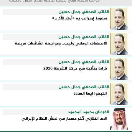
مواقف معلنة؛ فهي تكشف طريقة تفكير الدول، وكيفية
إدارتها للأزمات، والحدود التي تفصل بين القوة ...
الكاتب الصحفي جمال حسين
سقوط إمبراطورية «أولاد الأكابر»
الكاتب الصحفي جمال حسين
الاصطفاف الوطني واجب.. ومواجهة الشائعات فريضة
الكاتب الصحفي جمال حسين
قراءة متأنية في حركة الشرطة 2026
الكاتب الصحفي جمال حسين
انتبهوا ايها السادة
القبطان محمود المحمود
العد التنازلي لآخر مسمار في نعش النظام الإيراني