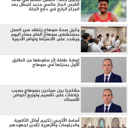
يحيى خالد.. خامس العالم في قذف
القرص انجاز عالمي جديد للبطل بعد
المركز الرابع في دفع الجلة
وكيل صحة سوهاج يتفقد سير العمل
بمستشفى سوهاج العام مساء اليوم
ويشدد على الانضباط وتوافر الأدوية
إصابة طفلة إثر سقوطها من الطابق
الأول بمنزلها في سوهاج
مشاجرة بين صيادين بسوهاج بسبب
خلافات على تقسيم وتوزيع أحواض
الأسماك
أسامة الأتربي: تكريم أوائل الثانوية
والدبلومات والأزهرية تقدير لجهودهم