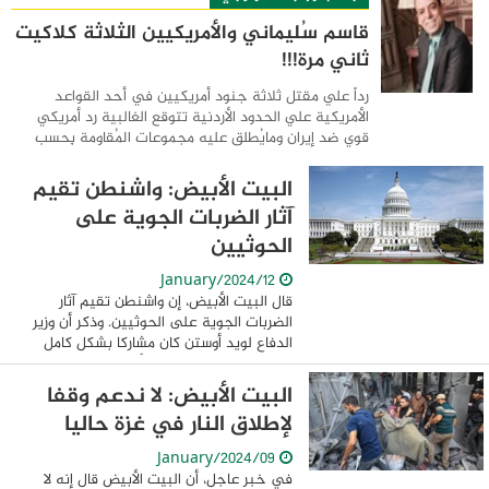
قاسم سُليماني والأمريكيين الثلاثة كلاكيت
ثاني مرة!!!
رداً علي مقتل ثلاثة جنود أمريكيين في أحد القواعد
الأمريكية علي الحدود الأردنية تتوقع الغالبية رد أمريكي
قوي ضد إيران ومايُطلق عليه مجموعات المُقاومة بِحسب
العقيدة الإيرانية التابعة لها والمنتشرة في ...
البيت الأبيض: واشنطن تقيم
آثار الضربات الجوية على
الحوثيين
12/January/2024
قال البيت الأبيض، إن واشنطن تقيم آثار
الضربات الجوية على الحوثيين. وذكر أن وزير
الدفاع لويد أوستن كان مشاركا بشكل كامل
وتابع جميع التطورات بشأن الضربات ضد
الحوثيين. وأشار إلى أن الغارات استهدفت ...
البيت الأبيض: لا ندعم وقفا
لإطلاق النار في غزة حاليا
09/January/2024
في خبر عاجل، أن البيت الأبيض قال إنه لا