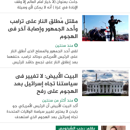
جاءت بعنوان (لا خيار أمام العالم إلا وقف
الإبادة في غزة ) أنه لا يمكن لأي وسيلة
إعلامية حرة في العالم أن تتجاهل ما يحدث
في غزة من مجازر ومذابح وتجويع الأطفال ...
مقتل مُطلق النار على ترامب
وأحد الجمهور وإصابة آخر فى
الهجوم
منذ سنتين
لقى أحد الجمهور والمسلح الذى أطلق النار
على الرئيس الأمريكى دونالد ترامب، حتفهما
بعد إطلاق النار على تجمع حاشد للرئيس
السابق دونالد ترامب في ولاية بنسلفانيا،
وفقًا لما ذكره المدعى العام لمقاطعة بتلر ...
البيت الأبيض: لا تغيير فى
سياستنا تجاه إسرائيل بعد
الهجوم على رفح
منذ أكثر من سنتين
أكد البيت الأبيض أن الرئيس الأمريكي جو
بايدن لا يعتزم تغيير سياسة الولايات المتحدة
تجاه إسرائيل بعد الهجوم الذي استهدف
مخيما للنازحين في مدينة رفح جنوب قطاع
غزة، لكنه لا يغض الطرف عن معاناة ...
بقلم: رجب الشرنوبي