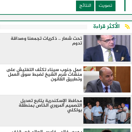
تصويت
النتائج
الأكثر قراءة
تحت شعار .. ذكريات تجمعنا وصداقة
تدوم
عمل جنوب سيناء تكثف التفتيش على
منشات شرم الشيخ لضبط سوق العمل
وتطبيق القانون
محافظ الإسكندرية يتابع تعديل
التصميم المروري الخاص بمنطقة
بولكلي