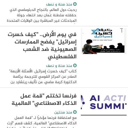
منذ سنة و نصف
رحبت دول العالم، بالنجاح الدبلوماسي الذي
حققته سلطنة عُمان بعد انتهاء جولة
المباحثات غير المباشرة بين الولايات المتحدة
الأمريكية وإيران، ووصف الطرفين المباحثات
بأنها "بناءة" ويمكن البناء عليها ...
في يوم الأرض.. "كيف خسرت
إسرائيل" يفضح الممارسات
الصهيونية ضد الشعب
الفلسطيني
منذ سنة و نصف
كتاب "كيف خسرت إسرائيل :الأسئلة الأربعة"
الصادر عن المركز القومي للترجمة برئاسة
الدكتورة كرمة سامي، من تأليف ريتشارد بن
كريمر، ومن ترجمة وتقديم ناصر عفيفي. يقع
الكتاب في 255 صفحة من القطع ...
فرنسا تختتم "قمة عمل
الذكاء الاصطناعي" العالمية
منذ سنتين
مع استضافة فرنسا مؤخرًا لـ "قمة العمل
الذكاء الاصطناعي" العالمية، كشف قسم "آرت