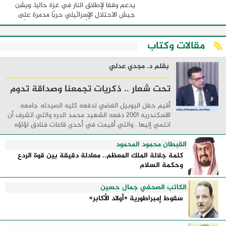
يدعم وقفا لإطلاق النار في غزة حاليا. ويشن
جيش الاحتلال الإسرائيلي حربًا مدمرة على
قطاع غزة، منذ 7 أكتوبر الماضي، خلّفت أكثر
من 23 ألف شهيد و58 ألف مصاب معظمهم ...
مقالات وكتاب
بقلم د. مجدي عدلي
تحت شعار .. ذكريات تجمعنا وصداقة تدوم
أقيم حفل اليوبيل الفضي لدفعه كليه الصيدله جامعه
الاسكندريه 2001 دفعه الشهيد محمد الدره والتي اتشرف أن
انتمي إليها . والتي أقيمت في أحدي قاعات فنادق لؤلؤه
البحر الأبيض المتوسط مدينه السحر والجمال ...
القبطان محمود المحمود
كلمة جلالة الملك المعظم.. معادلة دقيقة بين قوة الردع
وحكمة السلام
الكاتب الصحفي جمال حسين
سقوط إمبراطورية «أولاد الأكابر»