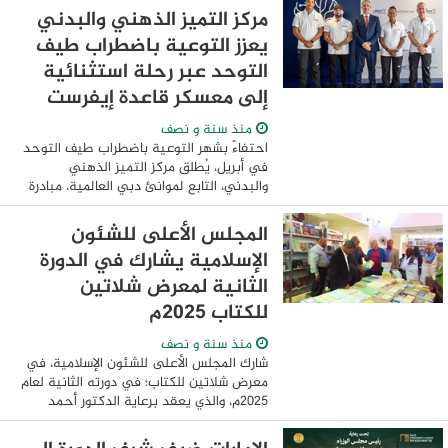
العيش المشترك"، الذي تنظمه جامعة محمد
مركز التميز الذهني والبدني
...
يعزز التوعية باضطراب طيف
التوحد عبر رحلة استثنائية
إلى معسكر قاعدة إيفرست
منذ سنة و نصف
احتفاءً بشهر التوعية باضطراب طيف التوحد
في أبريل، يُطلق مركز التميز الذهني
والبدني، التابع لموانئ دبي العالمية، مبادرة
نوعية تهدف إلى تعزيز الوعي باضطراب
طيف التوحد وإبراز الدعم والبرامج العلاجية
المجلس الأعلى للشئون
...
الإسلامية يشارك في الدورة
الثانية لمعرض شلاتين
للكتاب ٢٠٢٥م
منذ سنة و نصف
شارك المجلس الأعلى للشئون الإسلامية، في
معرض شلاتين للكتاب؛ في دورته الثانية لعام
٢٠٢٥م، والذي يعقد برعاية الدكتور أحمد
هنو، وزير الثقافة، واللواء عمرو حنفي،
محافظ البحر الأحمر. وقد افتُتح ...