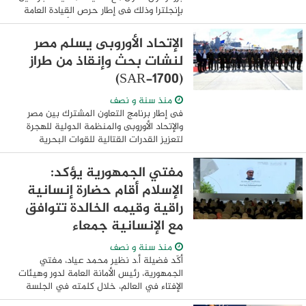
بإنجلترا وذلك فى إطار حرص القيادة العامة
للقوات المسلحة على إعداد وتأهيل الكوادر
الطبية من العسكريين والمدنيين ...
الإتحاد الأوروبى يسلم مصر
لنشات بحث وإنقاذ من طراز
(SAR-1700)
منذ سنة و نصف
فى إطار برنامج التعاون المشترك بين مصر
والإتحاد الأوروبى والمنظمة الدولية للهجرة
لتعزيز القدرات القتالية للقوات البحرية
المصرية استلمت القوات البحرية المصرية
عدد (3) لنش بحث وإنقاذ طراز (SAR-1700) ،
مفتي الجمهورية يؤكد:
...
الإسلام أقام حضارة إنسانية
راقية وقيمه الخالدة تتوافق
مع الإنسانية جمعاء
منذ سنة و نصف
أكّد فضيلة أ.د نظير محمد عياد، مفتي
الجمهورية، رئيس الأمانة العامة لدور وهيئات
الإفتاء في العالم، خلال كلمته في الجلسة
الافتتاحية لمؤتمر "المواطنة والهوية وقيم