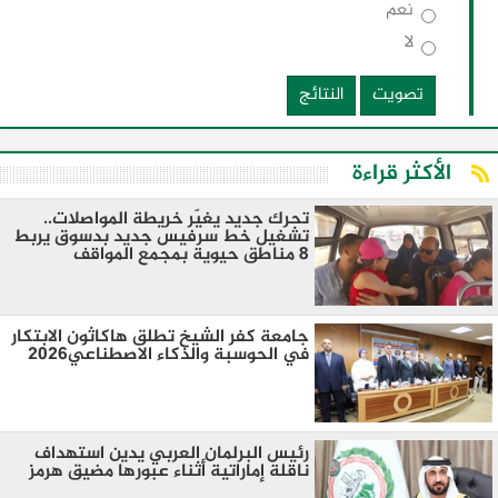
نعم
لا
تصويت
النتائج
الأكثر قراءة
تحرك جديد يغيّر خريطة المواصلات..
تشغيل خط سرفيس جديد بدسوق يربط
8 مناطق حيوية بمجمع المواقف
جامعة كفر الشيخ تطلق هاكاثون الابتكار
في الحوسبة والذكاء الاصطناعي2026
رئيس البرلمان العربي يدين استهداف
ناقلة إماراتية أثناء عبورها مضيق هرمز