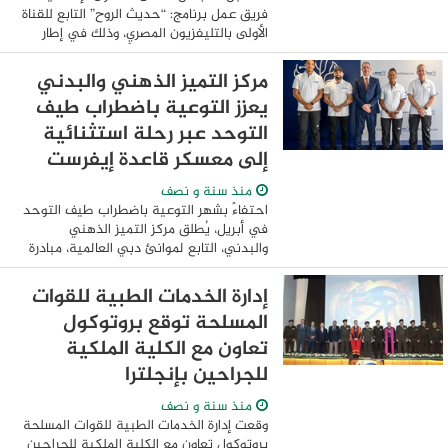
فريق عمل برنامج: “حديث الروح” التابع للقناة
الأولى بالتليفزيون المصري، وذلك في إطار
التعاون المثمر بين وزارة الأوقاف، واتحاد
الإذاعة والتليفزيون، وبرعاية ...
مركز التميز الذهني والبدني
يعزز التوعية باضطراب طيف
التوحد عبر رحلة استثنائية
إلى معسكر قاعدة إيفرست
منذ سنة و نصف
احتفاءً بشهر التوعية باضطراب طيف التوحد
في أبريل، يُطلق مركز التميز الذهني
والبدني، التابع لموانئ دبي العالمية، مبادرة
نوعية تهدف إلى تعزيز الوعي باضطراب
طيف التوحد وإبراز الدعم والبرامج العلاجية
إدارة الخدمات الطبية للقوات
...
المسلحة توقع بروتوكول
تعاون مع الكلية الملكية
للجراحين بإنجلترا
منذ سنة و نصف
وقعت إدارة الخدمات الطبية للقوات المسلحة
بروتوكول تعاون مع الكلية الملكية للجراحين