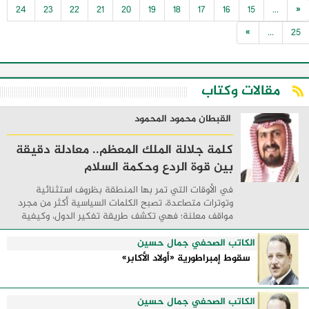
24
23
22
21
20
19
18
17
16
15
...
«
»
...
25
مقالات وكتاب
القبطان محمود المحمود
كلمة جلالة الملك المعظم.. معادلة دقيقة
بين قوة الردع وحكمة السلام
في الأوقات التي تمر بها المنطقة بظروف استثنائية
وتوترات متصاعدة، تصبح الكلمات السياسية أكثر من مجرد
مواقف معلنة؛ فهي تكشف طريقة تفكير الدول، وكيفية
إدارتها للأزمات، والحدود التي تفصل بين القوة ...
الكاتب الصحفي جمال حسين
سقوط إمبراطورية «أولاد الأكابر»
الكاتب الصحفي جمال حسين