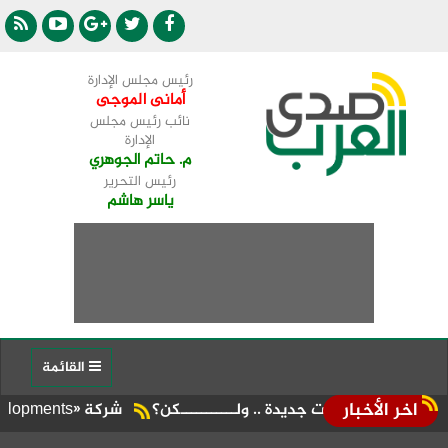
رئيس مجلس الإدارة
أمانى الموجى
نائب رئيس مجلس
الإدارة
م. حاتم الجوهري
رئيس التحرير
ياسر هاشم
القائمة
اخر الأخبار
ازات جديدة .. ولـــــــــــكن؟
شركة «Liberty Developments» تطلق أولى فعالياتها الترفيهية بمشروع «AT» في حفل ضخم للميجا ستار أحمد سعد