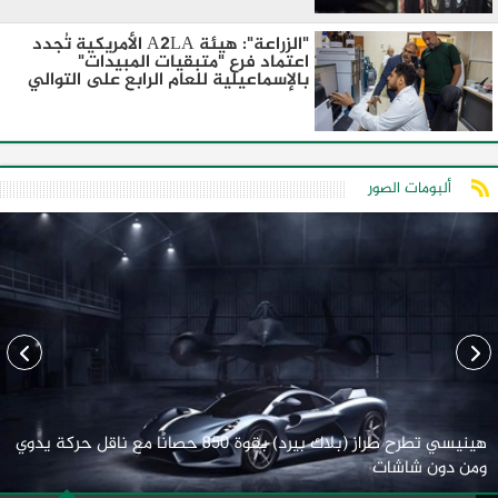
"الزراعة": هيئة A2LA الأمريكية تُجدد
اعتماد فرع "متبقيات المبيدات"
بالإسماعيلية للعام الرابع على التوالي
ألبومات الصور
هينيسي تطرح طراز (بلاك بيرد) بقوة 850 حصانًا مع ناقل حركة يدوي
ومن دون شاشات