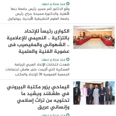
منذ سنة و نصف
وقَّع الدكتور تامر سمير، رئيس جامعة بنها
الأهلية، والدكتورة سميحة جراح، رئيس
جامعة العلوم التطبيقية الأردنية، بروتوكول
تعاون بهدف تعزيز التبادل العلمي والثقافي
وبناء جسور البحث المشترك بين ...
الكوارى رئيساً للإتحاد
بالتزكية .. النعيمي للإعلامية
.. الشهواني والمغيصيب فى
عضوية الفنية والعلمية
منذ سنة و نصف
شهدت انتخابات الإتحاد العربي للرياضة
العسكرية التي أقيمت على هامش اجتماعات
الجمعية العمومية 39 للإتحاد والمكتب
التنفيذي 61 المنعقد حالياً بدولة قطر
وتستمر حتى 13 أبريل الجارى 2025 ، تفوق
اليماحي يزور مكتبة البيروني
لقطر فى كل ...
في طشقند ويشيد ما
تحتويه من تراث إسلامي
وإنساني عريق
منذ سنة و نصف