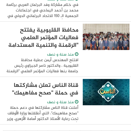
في ختام مشاركة وفد البرلمان العربي برئاسة
محمد بن أحمد اليماحي في اجتماعات
الجمعية الـ 150 للاتحاد البرلماني الدولي في
العاصمة الأوزبكية طشقند، نظمت الدولة
المستضيفة للاجتماعات زيارة مهمة لوفد ...
محافظ القليوبية يفتتح
فعاليات المؤتمر العلمي
"الرقمنة والتنمية المستدامة
منذ سنة و نصف
افتتح المهندس أيمن عطية محافظ
القليوبية ، والدكتور ناصر الجيزاوي رئيس
جامعة بنها فعاليات المؤتمر العلمي "الرقمنة
والتنمية المستدامة في ضوء رؤية مصر
2030" الوضع الراهن وآفاق المستقبل والذي
قناة الناس تعلن مشاركتها
نظمته ...
في حملة "صحح مفاهيمك"
منذ سنة و نصف
أعلنت قناة الناس مشاركتها في دعم حملة
"صحح مفاهيمك"، التي أطلقتها وزارة الأوقاف
تحت رعاية الأستاذ الدكتور أسامة الأزهري، وزير
الأوقاف، بهدف تصحيح السلوكيات الاجتماعية
والمفاهيم الدينية الخاطئة ...