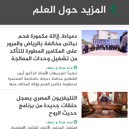
المزيد حول العلم
دمياط..إزالة مكمورة فحم
نباتى مخالفة بالرياض والمرور
على المكامير المطورة للتأكد
من تشغيل وحدات المعالجة
منذ سنة و نصف
تنفيذًا لتوجيهات الأستاذ الدكتور أيمن
الشهابى محافظ دمياط، بالمتابعة المستمرة
لمنظومة مكامير الفحم وإزالة المخالف منها
ومتابعة التزام المكامير المطورة بتشغيل
وحدات المعالجة للحفاظ على البيئة وصحة
التليفزيون المصري يسجل
...
حلقات جديدة من برنامج
حديث الروح
منذ سنة و نصف
استقبل المجلس الأعلى للشئون الإسلامية،