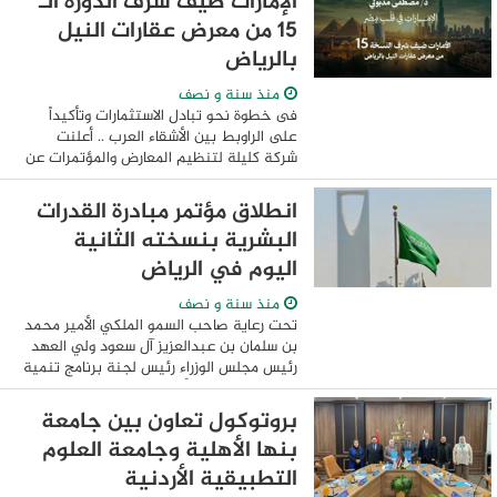
الإمارات ضيف شرف الدورة الـ
15 من معرض عقارات النيل
بالرياض
منذ سنة و نصف
فى خطوة نحو تبادل الاستثمارات وتأكيداً
على الراوبط بين الأشقاء العرب .. أعلنت
شركة كليلة لتنظيم المعارض والمؤتمرات عن
مشاركة دولة الإمارات العربية المتحدة كضيف
شرف للدورة الـ 15 من معرض عقارات ...
انطلاق مؤتمر مبادرة القدرات
البشرية بنسخته الثانية
اليوم في الرياض
منذ سنة و نصف
تحت رعاية صاحب السمو الملكي الأمير محمد
بن سلمان بن عبدالعزيز آل سعود ولي العهد
رئيس مجلس الوزراء رئيس لجنة برنامج تنمية
القدرات البشرية -أحد برامج تحقيق رؤية
المملكة 2030-، تنطلق اليوم في مركز ...
بروتوكول تعاون بين جامعة
بنها الأهلية وجامعة العلوم
التطبيقية الأردنية