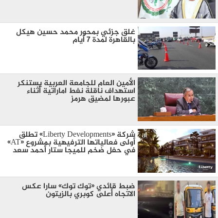
غلق جزئي بمحور محمد حسين هيكل
بالقاهرة لمدة 7 أيام
الأمين العام للجامعة العربية يستنكر
استهداف ناقلة نفط اماراتية أثناء
عبورها لمضيق هرمز
شركة «Liberty Developments» تطلق
أولى فعالياتها الترفيهية بمشروع «AT»
في حفل ضخم للميجا ستار أحمد سعد
ضبط قائدي «توك توك» سارا عكس
الاتجاه أعلى كوبري بالزيتون