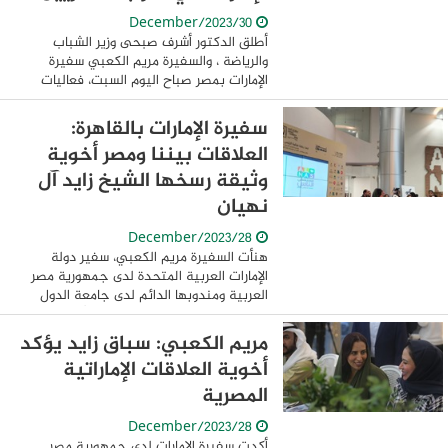
30/December/2023
أطلق الدكتور أشرف صبحى وزير الشباب
والرياضة ، والسفيرة مريم الكعبي سفيرة
الإمارات بمصر صباح اليوم السبت، فعاليات
النسخة الثامنة من ماراثون زايد الخيري
بالعاصمة الإدارية الجديدة والذى تنفذه الوزارة
سفيرة الإمارات بالقاهرة:
...
العلاقات بيننا ومصر أخوية
وثيقة رسخها الشيخ زايد آل
نهيان
28/December/2023
هنأت السفيرة مريم الكعبي، سفير دولة
الإمارات العربية المتحدة لدى جمهورية مصر
العربية ومندوبها الدائم لدى جامعة الدول
العربية، مصر قيادة وحكومة وشعبًا بمناسبة
فوز الرئيس عبد الفتاح السيسي بفترة ...
مريم الكعبي: سباق زايد يؤكد
أخوية العلاقات الإماراتية
المصرية
28/December/2023
أكدت سفيرة الإمارات لدى جمهورية مصر