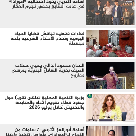
أسامة الأتربي يقود احتفالية «أمورادا»
في عامه السابع بحضور نجوم العقار
لقاءات فقهية تناقش قضايا الحياة
اليومية وتقدم الأحكام الشرعية بلغة
مبسطة
الفنان محمود الدالي يحيي حفلات
الصيف بقرية الشلال البدوية بمرسى
مطروح
وزيرة التنمية المحلية تتلقى تقريرًا حول
جهود قطاع تقويم الأداء والمتابعة
والتفتيش خلال يوليو 2026
أسامة أبو العز الأتربي: 7 سنوات من
النجاح لـ«أمورادا».. ونواصل تنفيذ رؤيتنا