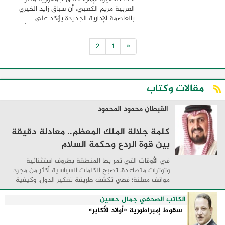
العربية مريم الكعبي، أن سباق زايد الخيري
بالعاصمة الإدارية الجديدة يؤكد على
العلاقات الإماراتية المصرية التي تتميز بأنها
علاقات أخوية وثيقة، بدعم من رئيس الدولة
2
1
«
...
مقالات وكتاب
القبطان محمود المحمود
كلمة جلالة الملك المعظم.. معادلة دقيقة
بين قوة الردع وحكمة السلام
في الأوقات التي تمر بها المنطقة بظروف استثنائية
وتوترات متصاعدة، تصبح الكلمات السياسية أكثر من مجرد
مواقف معلنة؛ فهي تكشف طريقة تفكير الدول، وكيفية
إدارتها للأزمات، والحدود التي تفصل بين القوة ...
الكاتب الصحفي جمال حسين
سقوط إمبراطورية «أولاد الأكابر»