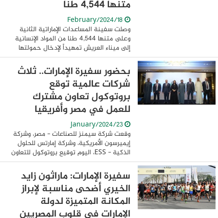
متنها 4,544 طنا
18/February/2024
وصلت سفينة المساعدات الإماراتية الثانية
وعلى متنها 4,544 طنا من المواد الإنسانية
إلى ميناء العريش تمهيداً لإدخال حمولتها
إلى قطاع غزة، وذلك ضمن عملية "الفارس
الشهم 3" الإنسانية التي أمر بتنفيذها ...
بحضور سفيرة الإمارات.. ثلاث
شركات عالمية توقع
بروتوكول تعاون مشترك
للعمل في مصر وأفريقيا
23/January/2024
وقعت شركة سيمنز للصناعات - مصر، وشركة
إيميرسون الأمريكية، وشركة إمارتس للحلول
الذكية - ESS، اليوم توقيع بروتوكول للتعاون
المشترك بين الشركات الثلاثة، وذلك بحضور
السفيرة مريم الكعبي سفيرة دولة ...
سفيرة الإمارات: ماراثون زايد
الخيري أضحى مناسبة لإبراز
المكانة المتميزة لدولة
الإمارات في قلوب المصريين