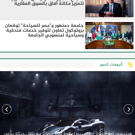
لتعزيز مكانة آفاق بالسوق العقارية
جامعة دمنهور و"مصر للسياحة" توقعان
بروتوكول تعاون لتوفير خدمات فندقية
وسياحية لمنسوبي الجامعة
ألبومات الصور
هينيسي تطرح طراز (بلاك بيرد) بقوة 850 حصانًا مع ناقل حركة يدوي