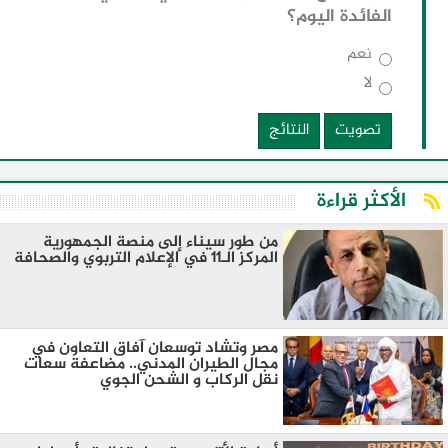
الفائدة اليوم؟
نعم
لا
تصويت
النتائج
الأكثر قراءة
من طور سيناء إلى منصة الجمهورية
المركز الـ11 في الإعلام التربوي والصحافة
مصر وتشاد توسعان آفاق التعاون في
مجال الطيران المدني.. مضاعفة سعات
نقل الركاب و الشحن الجوي