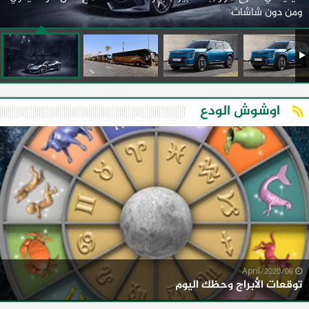
ومن دون شاشات
اوشوش الودع
06/April/2020
توقعات الأبراج وحظك اليوم