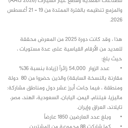
للصناعات المغذية وقطع غيار السيارات (AAG 2026)
والمزمع تنظيمه بالفترة الممتدة من 19 – 21 أغسطس
2026.
هذا ، وقد كانت دورة 2025 من المعرض محققة
للعديد من الأرقام القياسية على عدة مستويات ،
حيث بلغ:
•
عدد الزوار 54,000 زائراً (زيادة بنسبة 36%
مقارنة بالنسخة السابقة) والذين حضروا من 80 دولة
ومنطقة ، فيما جاءت أبرز عشر دول ومناطق مشاركة:
ماليزيا، فيتنام، اليمن، اليابان، السعودية، الهند، مصر،
تايلاند، العراق وإيران.
•
وبلغ عدد العارضين 1850 عارضاً
•
كما شاركت 88 مجموعة من المشترين