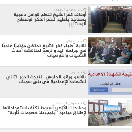
منذ ساعة و 9 دقيقة
أوقاف كفر الشيخ تنظم قوافل دعوية
بمساجد بلطيم لنشر الفكر الوسطي
المستنير
منذ 9 دقائق
نقابة أطباء كفر الشيخ تحتضن مؤتمرًا علميًا
في جراحة اليد والرسغ لمناقشة أحدث
التقنيات والتوصيات
منذ يوم
بالاسم ورقم الجلوس.. نتيجة الدور الثاني
للشهادة الإعدادية فى بنى سويف
منذ حوالي 3 ساعات
مصالحات الأزهر بأسيوط تكثف استعداداتها
لإطلاق مبادرة "أبنوب بلا خصومات ثأرية"