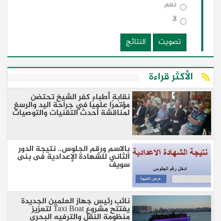
نعم
لا
تصويت
النتائج
الأكثر قراءة
نقابة أطباء كفر الشيخ تحتضن
مؤتمرًا علميًا في جراحة اليد والرسغ
لمناقشة أحدث التقنيات والتوصيات
بالاسم ورقم الجلوس.. نتيجة الدور
الثاني للشهادة الإعدادية فى بنى
سويف
نائب رئيس جهاز العلمين الجديدة
يفتتح مشروع Taxi Boat لتعزيز
منظومة النقل والترفيه البحري