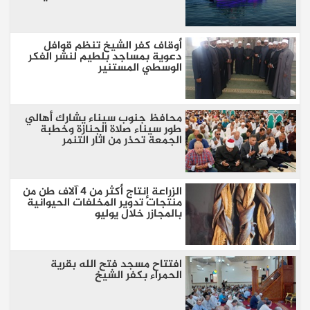
أوقاف كفر الشيخ تنظم قوافل
دعوية بمساجد بلطيم لنشر الفكر
الوسطي المستنير
محافظ جنوب سيناء يشارك أهالي
طور سيناء صلاة الجنازة وخطبة
الجمعة تحذر من اثار التنمر
الزراعة إنتاج أكثر من 4 آلاف طن من
منتجات تدوير المخلفات الحيوانية
بالمجازر خلال يوليو
افتتاح مسجد فتح الله بقرية
الحمراء بكفر الشيخ