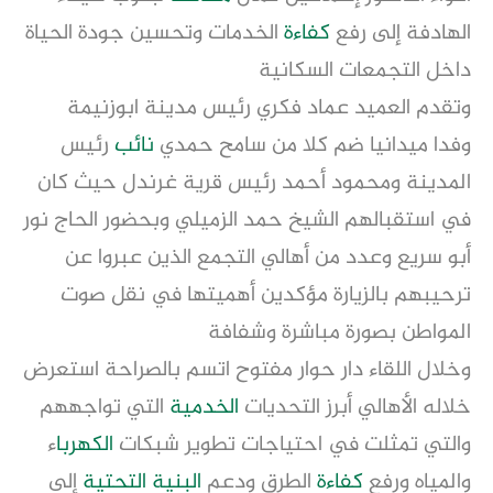
الهادفة إلى رفع
كفاءة
الخدمات وتحسين جودة الحياة
داخل التجمعات السكانية
وتقدم العميد عماد فكري رئيس مدينة ابوزنيمة
وفدا ميدانيا ضم كلا من سامح حمدي
نائب
رئيس
المدينة ومحمود أحمد رئيس قرية غرندل حيث كان
في استقبالهم الشيخ حمد الزميلي وبحضور الحاج نور
أبو سريع وعدد من أهالي التجمع الذين عبروا عن
ترحيبهم بالزيارة مؤكدين أهميتها في نقل صوت
المواطن بصورة مباشرة وشفافة
وخلال اللقاء دار حوار مفتوح اتسم بالصراحة استعرض
خلاله الأهالي أبرز التحديات
الخدمية
التي تواجههم
والتي تمثلت في احتياجات تطوير شبكات
الكهربا
ء
والمياه ورفع
كفاءة
الطرق ودعم
البنية التحتية
إلى