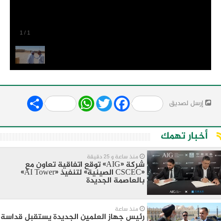
1
/
1
Share
WhatsApp
Twitter
Facebook
إرسل لصديق
أخبار تهمك
منذ ساعة و 25 دقيقة
شركة «AIG» توقع اتفاقية تعاون مع
«CSCEC الصينية» لتنفيذ «AI Tower»
بالعاصمة الجديدة
منذ ساعة
رئيس جهاز العلمين الجديدة يستقبل قداسة