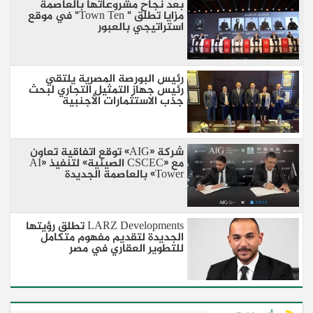
بعد نجاح مشروعاتها بالعاصمة
مزايا تطلق " Town Ten" في موقع
استراتيجي بالعبور
رئيس البورصة المصرية يلتقي
رئيس جهاز التمثيل التجاري لبحث
جذب الاستثمارات الأجنبية
شركة «AIG» توقع اتفاقية تعاون
مع «CSCEC الصينية» لتنفيذ «AI
Tower» بالعاصمة الجديدة
LARZ Developments تطلق رؤيتها
الجديدة لتقديم مفهوم متكامل
للتطوير العقاري في مصر