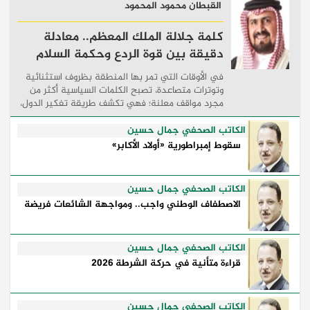
القبطان محمود المحمود
كلمة جلالة الملك المعظم.. معادلة
دقيقة بين قوة الردع وحكمة السلام
في الأوقات التي تمر بها المنطقة بظروف استثنائية
وتوترات متصاعدة، تصبح الكلمات السياسية أكثر من
مجرد مواقف معلنة؛ فهي تكشف طريقة تفكير الدول،
وكيفية إدارتها للأزمات، والحدود التي تفصل بين القوة
...
الكاتب الصحفي جمال حسين
سقوط إمبراطورية «أولاد الأكابر»
الكاتب الصحفي جمال حسين
الاصطفاف الوطني واجب.. ومواجهة الشائعات فريضة
الكاتب الصحفي جمال حسين
قراءة متأنية في حركة الشرطة 2026
الكاتب الصحفي جمال حسين