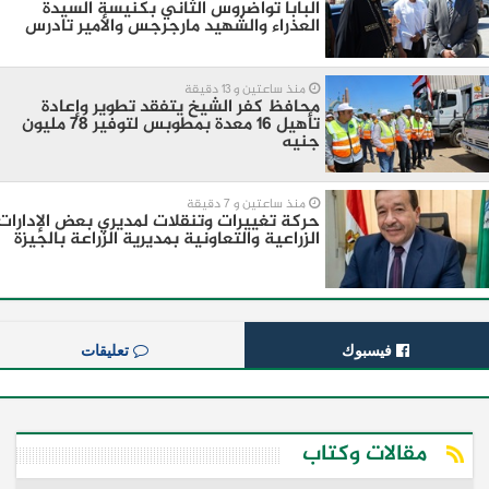
البابا تواضروس الثاني بكنيسة السيدة
العذراء والشهيد مارجرجس والأمير تادرس
منذ ساعتين و 13 دقيقة
محافظ كفر الشيخ يتفقد تطوير وإعادة
تأهيل 16 معدة بمطوبس لتوفير 78 مليون
جنيه
منذ ساعتين و 7 دقيقة
حركة تغييرات وتنقلات لمديري بعض الإدارات
الزراعية والتعاونية بمديرية الزراعة بالجيزة
فيسبوك
تعليقات
مقالات وكتاب