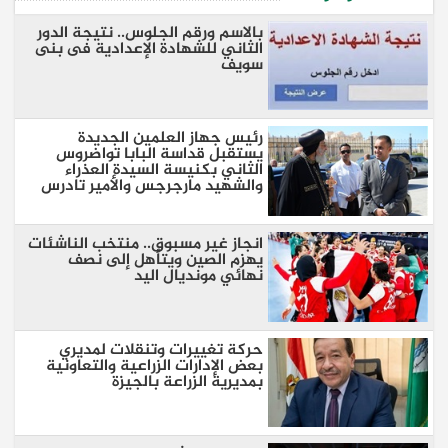
بالاسم ورقم الجلوس.. نتيجة الدور
الثاني للشهادة الإعدادية فى بنى
سويف
رئيس جهاز العلمين الجديدة
يستقبل قداسة البابا تواضروس
الثاني بكنيسة السيدة العذراء
والشهيد مارجرجس والأمير تادرس
انجاز غير مسبوق.. منتخب الناشئات
يهزم الصين ويتأهل إلى نصف
نهائي مونديال اليد
حركة تغييرات وتنقلات لمديري
بعض الإدارات الزراعية والتعاونية
بمديرية الزراعة بالجيزة