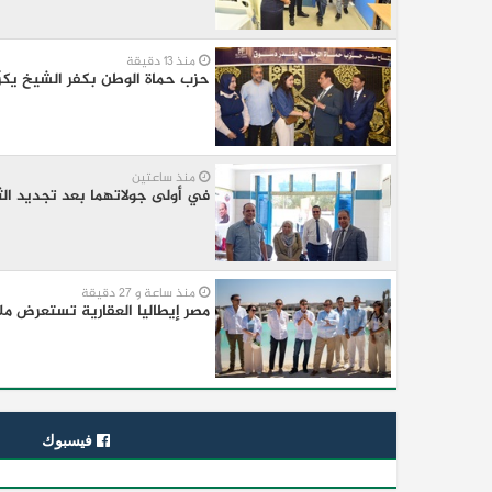
منذ 13 دقيقة
حزب حماة الوطن بكفر الشيخ يكرّم
منذ ساعتين
في أولى جولاتهما بعد تجديد الث
منذ ساعة و 27 دقيقة
مصر إيطاليا العقارية تستعرض ملامح “سو
فيسبوك