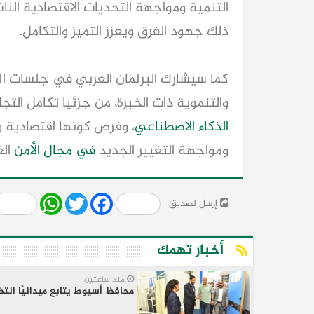
التنمية ومواجهة التحديات الاقتصادية النا
ذلك جهود الفرق ويعزز التميز والتكامل.
كما سيشارك البرلمان العربي في جلسات المن
والتنموية ذات الخبرة، من جزئيا تكامل التجا
الذكاء الاصطناعي
، وفرص كونها اقتصادية وم
ومواجهة التغيير الجديد
في مجال
الأمن
الغ
Share
WhatsApp
Twitter
Facebook
إرسل لصديق
أخبار تهمك
منذ ساعتين
محافظ أسيوط يتابع ميدانيًا انتظام تقديم خدمات مبادرة "100 يوم صحة" بوحدت