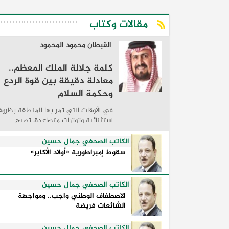
مقالات وكتاب
القبطان محمود المحمود
كلمة جلالة الملك المعظم..
معادلة دقيقة بين قوة الردع
وحكمة السلام
في الأوقات التي تمر بها المنطقة بظرو
استثنائية وتوترات متصاعدة، تصبح
الكلمات السياسية أكثر من مجرد مواقف
معلنة؛ فهي تكشف طريقة تفكير الدول،
الكاتب الصحفي جمال حسين
وكيفية إدارتها للأزمات، والحدود التي
سقوط إمبراطورية «أولاد الأكابر»
تفصل بين القوة ...
الكاتب الصحفي جمال حسين
الاصطفاف الوطني واجب.. ومواجهة
الشائعات فريضة
الكاتب الصحفي جمال حسين