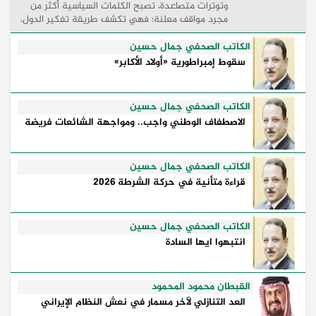
وتوترات متصاعدة، تصبح الكلمات السياسية أكثر من
مجرد مواقف معلنة؛ فهي تكشف طريقة تفكير الدول،
وكيفية إدارتها للأزمات، والحدود التي تفصل بين القوة
...
الكاتب الصحفي جمال حسين
سقوط إمبراطورية «أولاد الأكابر»
الكاتب الصحفي جمال حسين
الاصطفاف الوطني واجب.. ومواجهة الشائعات فريضة
الكاتب الصحفي جمال حسين
قراءة متأنية في حركة الشرطة 2026
الكاتب الصحفي جمال حسين
انتبهوا ايها السادة
القبطان محمود المحمود
العد التنازلي لآخر مسمار في نعش النظام الإيراني