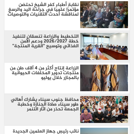
نقابة أطباء كفر الشيخ تحتضن
مؤتمرًا علميًا في جراحة اليد والرسغ
لمناقشة أحدث التقنيات والتوصيات
التخطيط والزراعة تنسقان لتنفيذ
خطة 2026/2027 ودعم الأمن
الغذائي وتوسيع "القرية المنتجة"
الزراعة إنتاج أكثر من 4 آلاف طن من
منتجات تدوير المخلفات الحيوانية
بالمجازر خلال يوليو
محافظ جنوب سيناء يشارك أهالي
طور سيناء صلاة الجنازة وخطبة
الجمعة تحذر من اثار التنمر
نائب رئيس جهاز العلمين الجديدة