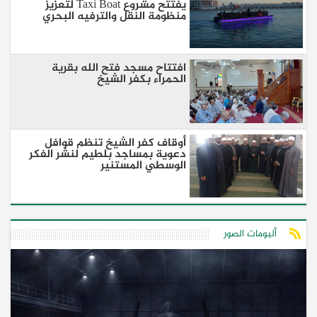
يفتتح مشروع Taxi Boat لتعزيز
منظومة النقل والترفيه البحري
افتتاح مسجد فتح الله بقرية
الحمراء بكفر الشيخ
أوقاف كفر الشيخ تنظم قوافل
دعوية بمساجد بلطيم لنشر الفكر
الوسطي المستنير
ألبومات الصور