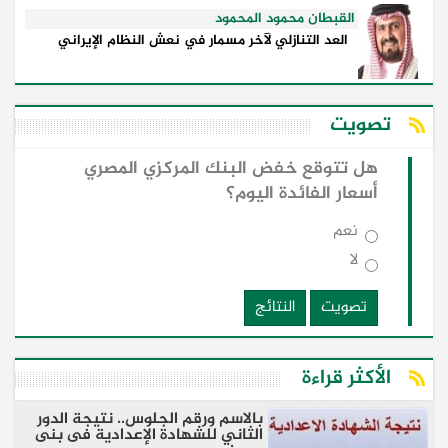
القبطان محمود المحمود
العد التنازلي لآخر مسمار في نعش النظام الإيراني
تصويت
هل تتوقع خفض البنك المركزي المصري
أسعار الفائدة اليوم؟
نعم
لا
تصويت
النتائج
الأكثر قراءة
بالاسم ورقم الجلوس.. نتيجة الدور
الثاني للشهادة الإعدادية فى بنى