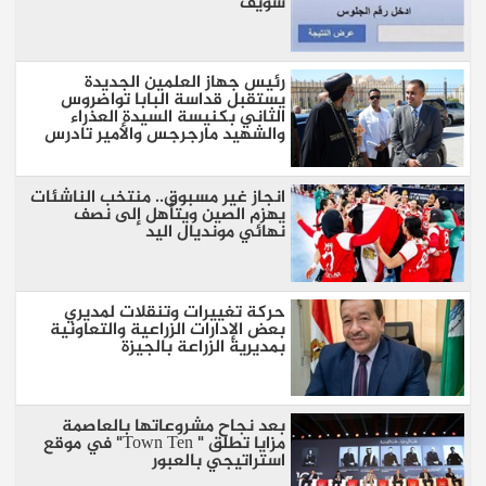
سويف
رئيس جهاز العلمين الجديدة
يستقبل قداسة البابا تواضروس
الثاني بكنيسة السيدة العذراء
والشهيد مارجرجس والأمير تادرس
انجاز غير مسبوق.. منتخب الناشئات
يهزم الصين ويتأهل إلى نصف
نهائي مونديال اليد
حركة تغييرات وتنقلات لمديري
بعض الإدارات الزراعية والتعاونية
بمديرية الزراعة بالجيزة
بعد نجاح مشروعاتها بالعاصمة
مزايا تطلق " Town Ten" في موقع
استراتيجي بالعبور