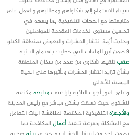
المستمرة مع أهالي مدن ووديان محافظة جنوب
سيناء للاستماع إلى شكاواهم ومطالبهم والعمل على
متابعتها مع الجهات التنفيذية بما يسهم في
تحسين مستوى الخدمات المقدمة للمواطنين
وجاءت أزمة انتشار الحشرات والبعوض بمنطقة الكيلو
9 ضمن أبرز الملفات التي حظيت باهتمام النائبة
عقب
تلقيها شكاوى من عدد من سكان المنطقة
بشأن تزايد انتشار الحشرات وتأثيرها على الحياة
اليومية للأهالي
وعلى الفور أجرت النائبة يارا عفت
متابعة
مكثفة
للشكوى حيث نسقت بشكل مباشر مع رئيس المدينة
والأجهزة
التنفيذية المختصة لمناقشة اليات التعامل
مع المشكلة وسرعة تنفيذ
أعمال
المكافحة بما
يضمن الحد من انتشار الحشرات وتحقيق
بيئة
صحية