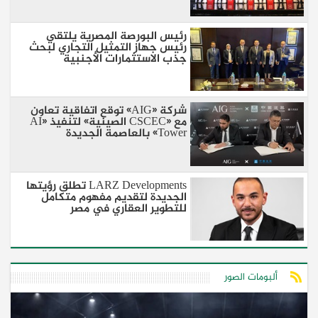
رئيس البورصة المصرية يلتقي
رئيس جهاز التمثيل التجاري لبحث
جذب الاستثمارات الأجنبية
شركة «AIG» توقع اتفاقية تعاون
مع «CSCEC الصينية» لتنفيذ «AI
Tower» بالعاصمة الجديدة
LARZ Developments تطلق رؤيتها
الجديدة لتقديم مفهوم متكامل
للتطوير العقاري في مصر
ألبومات الصور