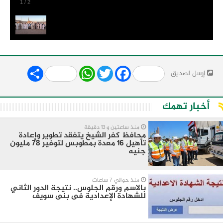
1
/
2
Share
WhatsApp
Twitter
Facebook
إرسل لصديق
أخبار تهمك
منذ ساعتين و 13 دقيقة
محافظ كفر الشيخ يتفقد تطوير وإعادة
تأهيل 16 معدة بمطوبس لتوفير 78 مليون
جنيه
منذ حوالي 7 ساعات
بالاسم ورقم الجلوس.. نتيجة الدور الثاني
للشهادة الإعدادية فى بنى سويف