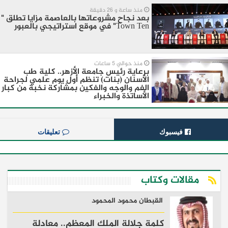
منذ ساعة و 26 دقيقة
بعد نجاح مشروعاتها بالعاصمة مزايا تطلق "
Town Ten" في موقع استراتيجي بالعبور
منذ حوالي 5 ساعات
برعاية رئيس جامعة الأزهر.. كلية طب
الأسنان (بنات) تنظم أول يوم علمي لجراحة
الفم والوجه والفكين بمشاركة نخبة من كبار
الأساتذة والخبراء
فيسبوك
تعليقات
مقالات وكتاب
القبطان محمود المحمود
كلمة جلالة الملك المعظم.. معادلة