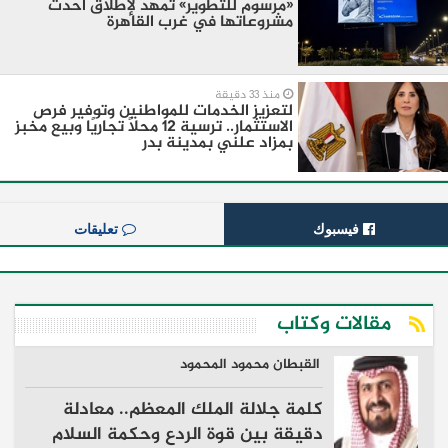
«مرسوم للتطوير» تمهد لإطلاق أحدث
مشروعاتها في غرب القاهرة
منذ 33 دقيقة
لتعزيز الخدمات للمواطنين وتوفير فرص
الاستثمار.. ترسية 12 محلًا تجاريًا وبيع مخبز
بمزاد علني بمدينة بدر
فيسبوك
تعليقات
مقالات وكتاب
القبطان محمود المحمود
كلمة جلالة الملك المعظم.. معادلة
دقيقة بين قوة الردع وحكمة السلام