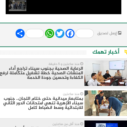
Share
WhatsApp
Twitter
Facebook
إرسل لصديق
أخبار تهمك
منذ ساعتين و 5 دقيقة
الرعاية الصحية بجنوب سيناء تراجع أداء
المنشات الصحية خطة تشغيل متكاملة لرفع
الكفاءة وتحسين جودة الخدمة
منذ ساعتين
بمتابعة ميدانية حتى ختام اللجان.. جنوب
سيناء الأزهرية تنهي امتحانات الدور الثاني
للابتدائية وسط انضباط كامل
منذ أقل من ساعتين