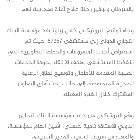
بالسرطان وتوفير رحلة علاج آمنة ومجانية لهم.
وجاء توقيع البروتوكول خلال زيارة وفد مؤسسة البنك
التجاري الدولي إلى مستشفى 57357، حيث تم
استعراض أحدث المشروعات والخطط التطويرية التي
تنفذها المستشفى بهدف الارتقاء بجودة الخدمات
الطبية المقدمة للأطفال وتوسيع نطاق الرعاية
الصحية المتخصصة، إلى جانب بحث آفاق التعاون
المشترك خلال الفترة المقبلة.
وقّع البروتوكول من جانب مؤسسة البنك التجاري
الدولي الأستاذة نادية حسني، الأمين العام للمؤسسة،
والمهندس شريف السعيد، المدير التنفيذي