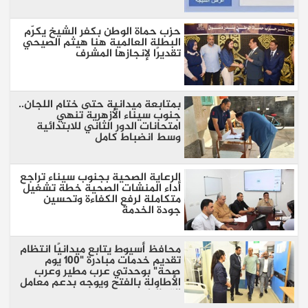
حزب حماة الوطن بكفر الشيخ يكرّم
البطلة العالمية هنا هيثم الصيحي
تقديرًا لإنجازها المشرف
بمتابعة ميدانية حتى ختام اللجان..
جنوب سيناء الأزهرية تنهي
امتحانات الدور الثاني للابتدائية
وسط انضباط كامل
الرعاية الصحية بجنوب سيناء تراجع
أداء المنشات الصحية خطة تشغيل
متكاملة لرفع الكفاءة وتحسين
جودة الخدمة
محافظ أسيوط يتابع ميدانيًا انتظام
تقديم خدمات مبادرة "100 يوم
صحة" بوحدتي عرب مطير وعرب
الأطاولة بالفتح ويوجه بدعم معامل
التحاليل