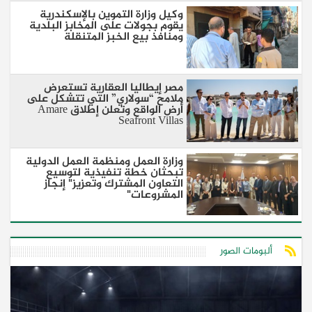
وكيل وزارة التموين بالإسكندرية
يقوم بجولات على المخابز البلدية
ومنافذ بيع الخبز المتنقلة
مصر إيطاليا العقارية تستعرض
ملامح “سولاري” التي تتشكل على
أرض الواقع وتعلن إطلاق Amare
Seafront Villas
وزارة العمل ومنظمة العمل الدولية
تبحثان خطة تنفيذية لتوسيع
التعاون المشترك وتعزيز" إنجاز
المشروعات"
ألبومات الصور