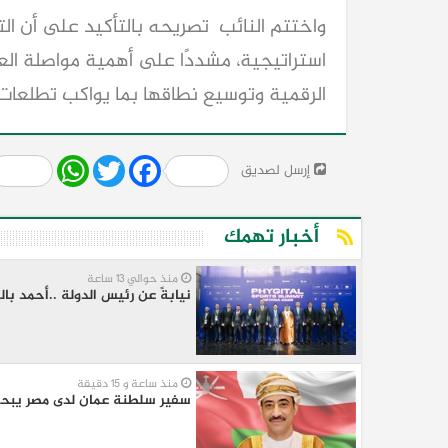
واختتم النائب تصريحه بالتأكيد على أن الت
استراتيجية، مشددًا على أهمية مواصلة ال
الرقمية وتوسيع نطاقها بما يواكب تطلعات ال
Share
WhatsApp
Twitter
Facebook
إرسل لصديق
أخبار تهمك
منذ حوالي 13 ساعة
نيابةً عن رئيس الدولة ..أحمد با
منذ ساعة و 15 دقيقة
سفير سلطنة عمان لدى مصر يبحث ت