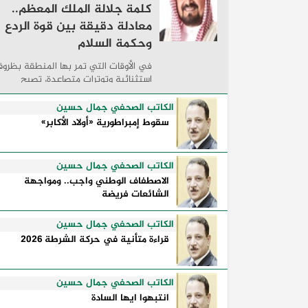
كلمة جلالة الملك المعظم..
معادلة دقيقة بين قوة الردع
وحكمة السلام
في الأوقات التي تمر بها المنطقة بظرو
استثنائية وتوترات متصاعدة، تصبح
الكلمات السياسية أكثر من مجرد مواقف
معلنة؛ فهي تكشف طريقة تفكير الدول،
الكاتب الصحفي جمال حسين
وكيفية إدارتها للأزمات، والحدود التي
سقوط إمبراطورية «أولاد الأكابر»
تفصل بين القوة ...
الكاتب الصحفي جمال حسين
الاصطفاف الوطني واجب.. ومواجهة
الشائعات فريضة
الكاتب الصحفي جمال حسين
قراءة متأنية في حركة الشرطة 2026
الكاتب الصحفي جمال حسين
انتبهوا ايها السادة