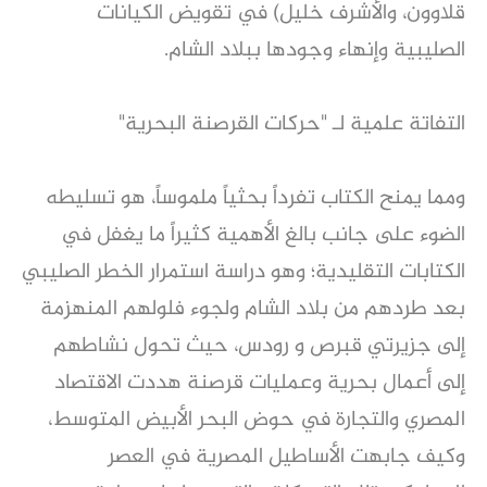
قلاوون، والأشرف خليل) في تقويض الكيانات
الصليبية وإنهاء وجودها ببلاد الشام.
التفاتة علمية لـ "حركات القرصنة البحرية"
ومما يمنح الكتاب تفرداً بحثياً ملموساً، هو تسليطه
الضوء على جانب بالغ الأهمية كثيراً ما يغفل في
الكتابات التقليدية؛ وهو دراسة استمرار الخطر الصليبي
بعد طردهم من بلاد الشام ولجوء فلولهم المنهزمة
إلى جزيرتي قبرص و رودس، حيث تحول نشاطهم
إلى أعمال بحرية وعمليات قرصنة هددت الاقتصاد
المصري والتجارة في حوض البحر الأبيض المتوسط،
وكيف جابهت الأساطيل المصرية في العصر