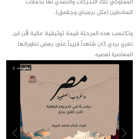
المملوكي تلك التحركات والتصدي لها بحملات
السلاطين (مثل برسباي وجقمق).
وتكتسب هذه المرحلة قيمة توثيقية عالية لأن ابن
تغري بردي كان شاهداً قريباً على بعض تطوراتها
المعاصرة لعصره.
معلومات