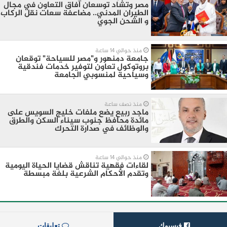
مصر وتشاد توسعان آفاق التعاون في مجال
الطيران المدني.. مضاعفة سعات نقل الركاب
و الشحن الجوي
منذ حوالي 14 ساعة
جامعة دمنهور و"مصر للسياحة" توقعان
بروتوكول تعاون لتوفير خدمات فندقية
وسياحية لمنسوبي الجامعة
منذ نصف ساعة
ماجد ربيع يضع ملفات خليج السويس على
مائدة محافظ جنوب سيناء السكن والطرق
والوظائف في صدارة التحرك
منذ حوالي 14 ساعة
لقاءات فقهية تناقش قضايا الحياة اليومية
وتقدم الأحكام الشرعية بلغة مبسطة
فيسبوك
تعليقات