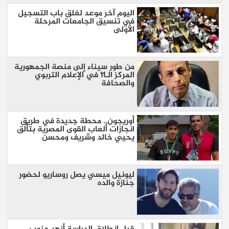
اليوم آخر موعد لغلق باب التسجيل
في تنسيق الجامعات المرحلة
الأولى
من طور سيناء إلى منصة الجمهورية
المركز الـ11 في الإعلام التربوي
والصحافة
أوريجون.. محطة جديدة في طريق
انجازات ألعاب القوى المصرية بتألق
يحيي خالد وشريف ومحسن
ليونيل ميسي يصل روساريو لحضور
جنازة والده