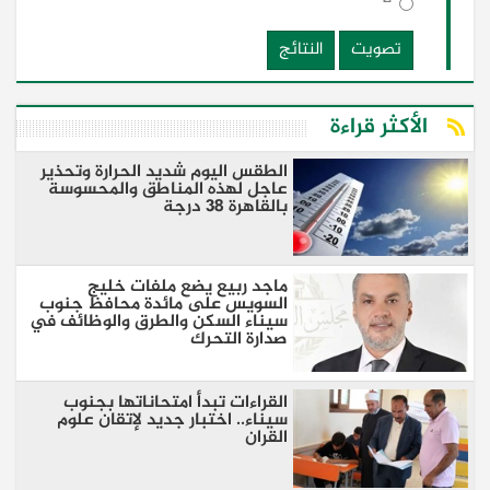
تصويت
النتائج
الأكثر قراءة
الطقس اليوم شديد الحرارة وتحذير
عاجل لهذه المناطق والمحسوسة
بالقاهرة 38 درجة
ماجد ربيع يضع ملفات خليج
السويس على مائدة محافظ جنوب
سيناء السكن والطرق والوظائف في
صدارة التحرك
القراءات تبدأ امتحاناتها بجنوب
سيناء.. اختبار جديد لإتقان علوم
القران