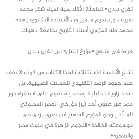
تغري بردي» للباحثة الأكاديمية لمياء شكر محمد
شريف، وبتقديم متميز من الأستاذة الدكتورة زاهدة
محمد طه المزوري أستاذ التاريخ بجامعة دهوك.
قراءة في منهج «مؤرخ النيل» ابن تغري بردي
تنبع الأهمية الاستثنائية لهذا الكتاب من كونه لا يقف
عند حدود الرصد التقليدي للحملات الصليبية، بل
يتخذ زاوية تحليلية ومصدرية تقوم على استقراء دور
مصر عبر عيون أحد أبرز مؤرخي العصر المملوكي
المتأخر، وهو المؤرخ الشهير ابن تغري بردي في
موسوعته الخالدة «النجوم الزاهرة في ملوك مصر
والقاهرة».